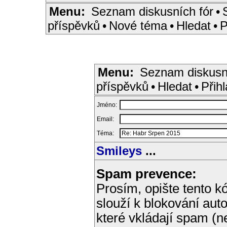
Menu:
Seznam diskusních fór
•
příspěvků
•
Nové téma
•
Hledat
•
P
Menu:
Seznam diskusn
příspěvků
•
Hledat
•
Přihl
Jméno:
Email:
Téma:
Smileys
...
Spam prevence:
Prosím, opište tento kó
slouží k blokování aut
které vkládají spam (