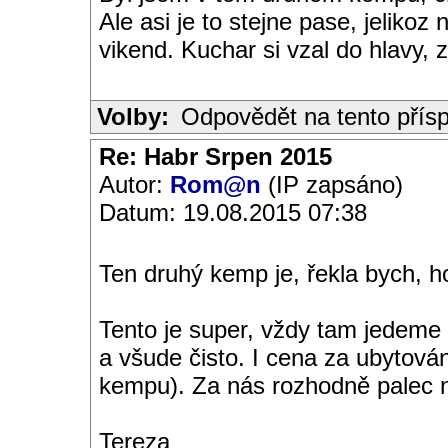
Ale asi je to stejne pase, jeliko
vikend. Kuchar si vzal do hlavy, z
Volby:
Odpovědět na tento přís
Re: Habr Srpen 2015
Autor:
Rom@n
(IP zapsáno)
Datum: 19.08.2015 07:38
Ten druhý kemp je, řekla bych, ho
Tento je super, vždy tam jedeme 
a všude čisto. I cena za ubytová
kempu). Za nás rozhodně palec 
Tereza