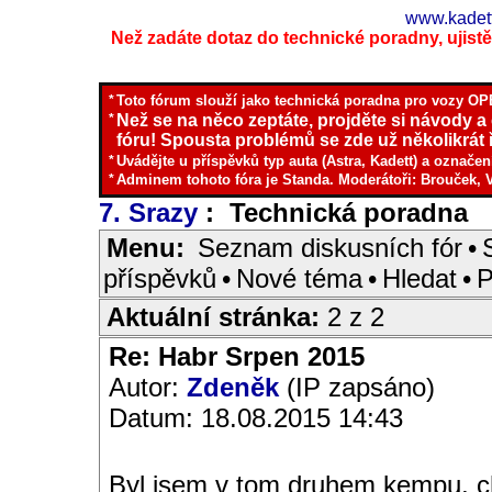
www.kadett
Než zadáte dotaz do technické poradny, ujistěte
*
Toto fórum slouží jako technická poradna pro vozy OPE
*
Než se na něco zeptáte, projděte si návody a
fóru! Spousta problémů se zde už několikrát ř
*
Uvádějte u příspěvků typ auta (Astra, Kadett) a označen
*
Adminem tohoto fóra je Standa. Moderátoři: Brouček, 
7. Srazy
: Technická poradna
I
Menu:
Seznam diskusních fór
•
příspěvků
•
Nové téma
•
Hledat
•
P
Aktuální stránka:
2 z 2
Re: Habr Srpen 2015
Autor:
Zdeněk
(IP zapsáno)
Datum: 18.08.2015 14:43
Byl jsem v tom druhem kempu, ch