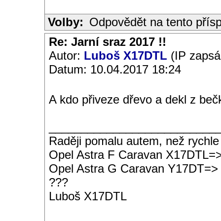
Volby:
Odpovědět na tento přís
Re: Jarní sraz 2017 !!
Autor:
Luboš X17DTL
(IP zapsá
Datum: 10.04.2017 18:24
A kdo přiveze dřevo a dekl z be
__________________________
Raději pomalu autem, než rychle
Opel Astra F Caravan X17DTL=
Opel Astra G Caravan Y17DT=>
???
Luboš X17DTL