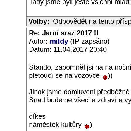
Tady jsme byli jeste vsichni mlad
Volby:
Odpovědět na tento přís
Re: Jarní sraz 2017 !!
Autor:
mildy
(IP zapsáno)
Datum: 11.04.2017 20:40
Stando, zapomněl jsi na na noční
pletoucí se na vozovce
))
Jinak jsme domluveni předběžně s
Snad budeme všeci a zdraví a vy
díkes
náměstek kultůry
)