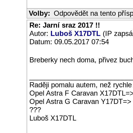
Volby:
Odpovědět na tento přís
Re: Jarní sraz 2017 !!
Autor:
Luboš X17DTL
(IP zapsá
Datum: 09.05.2017 07:54
Breberky nech doma, přivez buch
__________________________
Raději pomalu autem, než rychle
Opel Astra F Caravan X17DTL=
Opel Astra G Caravan Y17DT=>
???
Luboš X17DTL