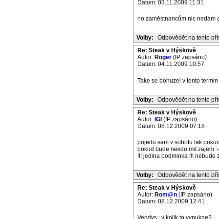
Datum: 03.11.2009 11:31
no zaměstnancům nic nedám a 
Volby:
Odpovědět na tento př
Re: Steak v Hýskově
Autor:
Roger
(IP zapsáno)
Datum: 04.11.2009 10:57
Take se bohuzel v tento term
Volby:
Odpovědět na tento př
Re: Steak v Hýskově
Autor:
IGI
(IP zapsáno)
Datum: 08.12.2009 07:18
pojedu sam v sobotu tak pokud
pokud bude nekdo mit zajem :-
!!! jedina podminka !!! nebude z
Volby:
Odpovědět na tento př
Re: Steak v Hýskově
Autor:
Rom@n
(IP zapsáno)
Datum: 08.12.2009 12:41
Vendys : v kolik to vypukne?