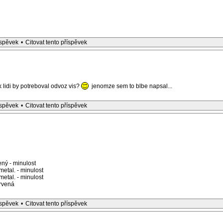
íspěvek
•
Citovat tento příspěvek
ik lidi by potreboval odvoz vis?
jenomze sem to blbe napsal...
íspěvek
•
Citovat tento příspěvek
ný - minulost
etal. - minulost
etal. - minulost
rvená
íspěvek
•
Citovat tento příspěvek