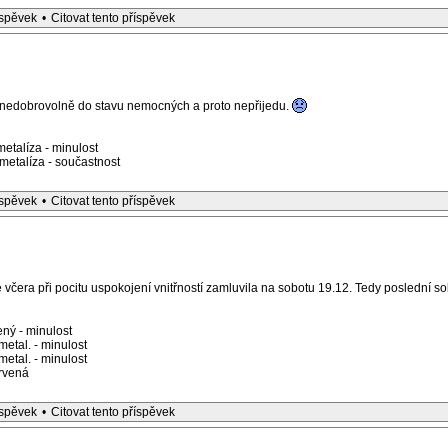
íspěvek
•
Citovat tento příspěvek
 nedobrovolně do stavu nemocných a proto nepřijedu.
etalíza - minulost
etalíza - součastnost
íspěvek
•
Citovat tento příspěvek
včera při pocitu uspokojení vnitřností zamluvila na sobotu 19.12. Tedy poslední s
ný - minulost
etal. - minulost
etal. - minulost
rvená
íspěvek
•
Citovat tento příspěvek