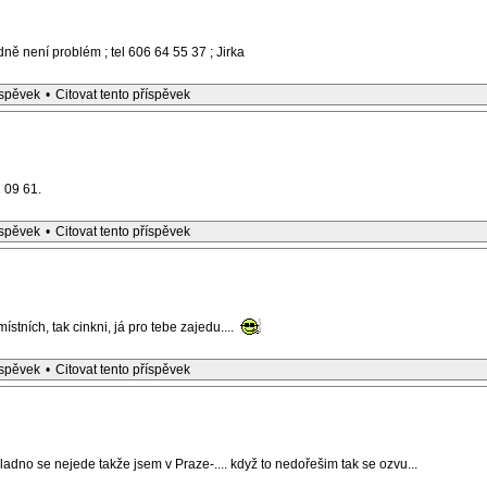
ně není problém ; tel 606 64 55 37 ; Jirka
íspěvek
•
Citovat tento příspěvek
 09 61.
íspěvek
•
Citovat tento příspěvek
ístních, tak cinkni, já pro tebe zajedu....
íspěvek
•
Citovat tento příspěvek
 Kladno se nejede takže jsem v Praze-.... když to nedořešim tak se ozvu...