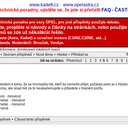
www.kadett.cz
www.opelastra.cz
chnické poradny, ujistěte se, že jste si přečetli
FAQ - ČAS
chnická poradna pro vozy OPEL, pro jiné příspěvky použijte debatu.
te, projděte si návody a články na stránkách, nebo použijte
ů se zde už několikrát řešilo.
auta (Astra, Kadett) a označení motoru (C16NZ,C20NE, atd...).
tanda. Moderátoři: Brouček, Vendys.
nformace, domlouvaní lokálních srazů
•
Seznam příspěvků
•
Nové téma
•
Hledat
•
Přihlásit se
Jdi na stránku:
Předchozí
1
2
3
4
5
6
7
8
9
1
ledem k tomu, že se hromadily lidi, kteří by nemohli přijet, požádal jsem je v Hýsko
 doma, ale snad mě za to neukamenujete a přijedete v hojném počtu.
ný - minulost
etal. - minulost
etal. - minulost
rvená
íspěvek
•
Citovat tento příspěvek