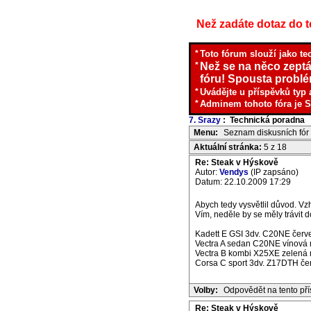
Než zadáte dotaz do te
*
Toto fórum slouží jako te
*
Než se na něco zeptá
fóru! Spousta problém
*
Uvádějte u příspěvků typ 
*
Adminem tohoto fóra je S
7. Srazy
: Technická poradna
I
Menu:
Seznam diskusních fór
Aktuální stránka:
5 z 18
Re: Steak v Hýskově
Autor:
Vendys
(IP zapsáno)
Datum: 22.10.2009 17:29
Abych tedy vysvětlil důvod. Vzh
Vím, neděle by se měly trávit
Kadett E GSI 3dv. C20NE červe
Vectra A sedan C20NE vínová m
Vectra B kombi X25XE zelená m
Corsa C sport 3dv. Z17DTH če
Volby:
Odpovědět na tento př
Re: Steak v Hýskově