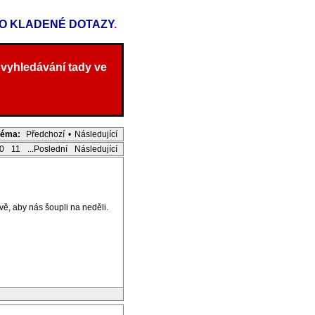
TO KLADENÉ DOTAZY
.
 vyhledávání tady ve
Téma:
Předchozí
•
Následující
0
11
...Poslední
Následující
vě, aby nás šoupli na neděli.