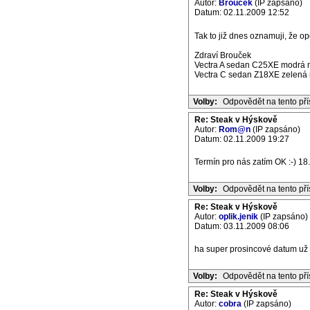
Autor:
Brouček
(IP zapsáno)
Datum: 02.11.2009 12:52
Tak to již dnes oznamuji, že 
Zdraví Brouček
Vectra A sedan C25XE modrá m
Vectra C sedan Z18XE zelená m
Volby:
Odpovědět na tento př
Re: Steak v Hýskově
Autor:
Rom@n
(IP zapsáno)
Datum: 02.11.2009 19:27
Termín pro nás zatím OK :-) 18
Volby:
Odpovědět na tento př
Re: Steak v Hýskově
Autor:
oplik.jenik
(IP zapsáno)
Datum: 03.11.2009 08:06
ha super prosincové datum už 
Volby:
Odpovědět na tento př
Re: Steak v Hýskově
Autor:
cobra
(IP zapsáno)