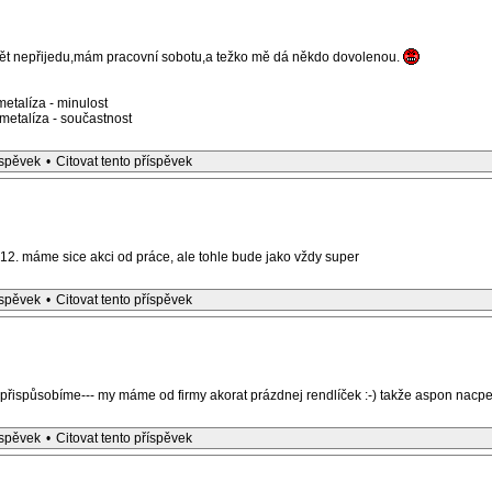
opět nepřijedu,mám pracovní sobotu,a težko mě dá někdo dovolenou.
etalíza - minulost
etalíza - součastnost
íspěvek
•
Citovat tento příspěvek
.12. máme sice akci od práce, ale tohle bude jako vždy super
íspěvek
•
Citovat tento příspěvek
přispůsobíme--- my máme od firmy akorat prázdnej rendlíček :-) takže aspon nac
íspěvek
•
Citovat tento příspěvek