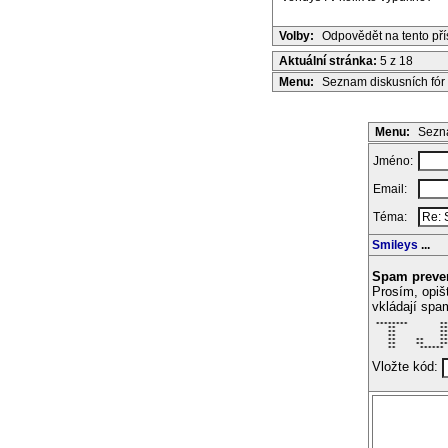
Volby:
Odpovědět na tento př
Aktuální stránka:
5 z 18
Menu:
Seznam diskusních fór
Menu:
Sezna
Jméno:
Email:
Téma:
Smileys
...
Spam preve
Prosím, opiš
vkládají spa
 ********        **
    **           **
    **           **
    **           **
    **     **    **
    **     **    **
    **      ****** 
Vložte kód: