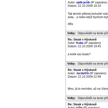
Autor:
oplik.jenik
(IP zapsáno)
Datum: 22.10.2009 18:10
Tak termín pěknej bohužel mám
auta... a nebo když bychom byl
díky
Volby:
Odpovědět na tento př
Re: Steak v Hýskově
Autor:
Kuba
(IP zapsáno)
Datum: 22.10.2009 19:45
a kolik vas bude?
Volby:
Odpovědět na tento př
Re: Steak v Hýskově
Autor:
JardaGSi
(IP zapsáno)
Datum: 22.10.2009 22:48
Mno, já to nechám, až na Váno
Volby:
Odpovědět na tento př
Re: Steak v Hýskově
Autor:
jožin
(IP zapsáno)