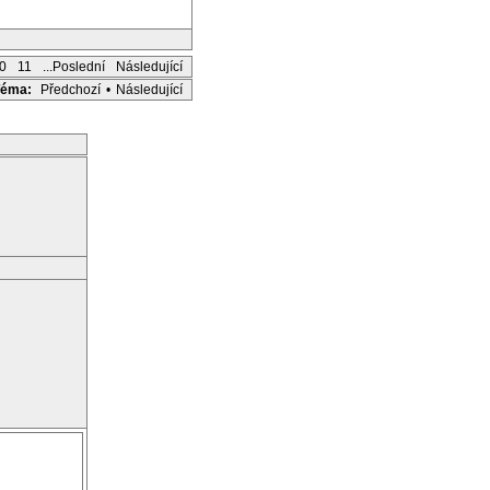
0
11
...Poslední
Následující
Téma:
Předchozí
•
Následující