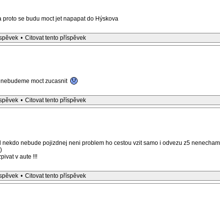
proto se budu moct jet napapat do Hýskova
íspěvek
•
Citovat tento příspěvek
in nebudeme moct zucasnit
íspěvek
•
Citovat tento příspěvek
 nekdo nebude pojizdnej neni problem ho cestou vzit samo i odvezu z5 nenecham 
)
pivat v aute !!!
íspěvek
•
Citovat tento příspěvek