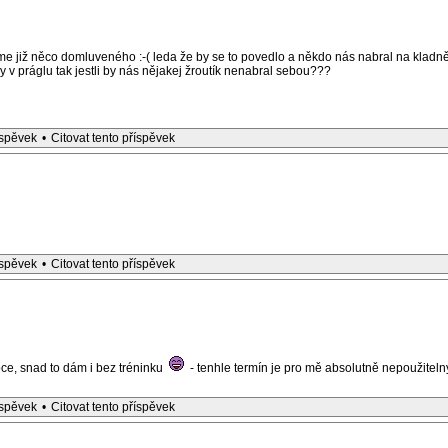
e již něco domluveného :-( leda že by se to povedlo a někdo nás nabral na klad
y v práglu tak jestli by nás nějakej žroutík nenabral sebou???
íspěvek
•
Citovat tento příspěvek
íspěvek
•
Citovat tento příspěvek
ce, snad to dám i bez tréninku
- tenhle termín je pro mě absolutně nepoužitel
íspěvek
•
Citovat tento příspěvek