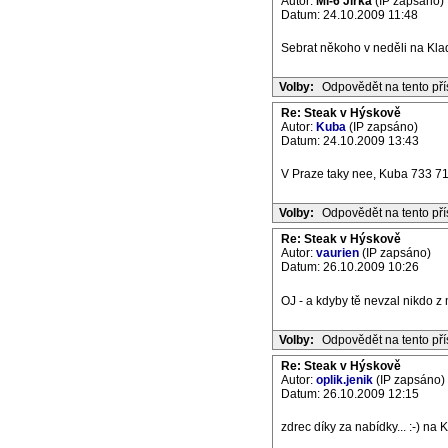
Autor:
Mi-6 Jirka
(IP zapsáno)
Datum: 24.10.2009 11:48
Sebrat někoho v neděli na Klad
Volby:
Odpovědět na tento př
Re: Steak v Hýskově
Autor:
Kuba
(IP zapsáno)
Datum: 24.10.2009 13:43
V Praze taky nee, Kuba 733 71
Volby:
Odpovědět na tento př
Re: Steak v Hýskově
Autor:
vaurien
(IP zapsáno)
Datum: 26.10.2009 10:26
OJ - a kdyby tě nevzal nikdo z m
Volby:
Odpovědět na tento př
Re: Steak v Hýskově
Autor:
oplik.jenik
(IP zapsáno)
Datum: 26.10.2009 12:15
zdrec díky za nabídky... :-) na