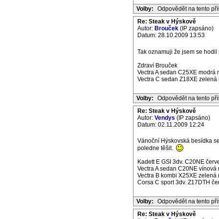
Volby:
Odpovědět na tento př
Re: Steak v Hýskově
Autor:
Brouček
(IP zapsáno)
Datum: 28.10.2009 13:53
Tak oznamuji že jsem se hodil
Zdraví Brouček
Vectra A sedan C25XE modrá m
Vectra C sedan Z18XE zelená m
Volby:
Odpovědět na tento př
Re: Steak v Hýskově
Autor:
Vendys
(IP zapsáno)
Datum: 02.11.2009 12:24
Vánoční Hýskovská besídka se 
poledne těšit.
Kadett E GSI 3dv. C20NE červe
Vectra A sedan C20NE vínová m
Vectra B kombi X25XE zelená m
Corsa C sport 3dv. Z17DTH če
Volby:
Odpovědět na tento př
Re: Steak v Hýskově