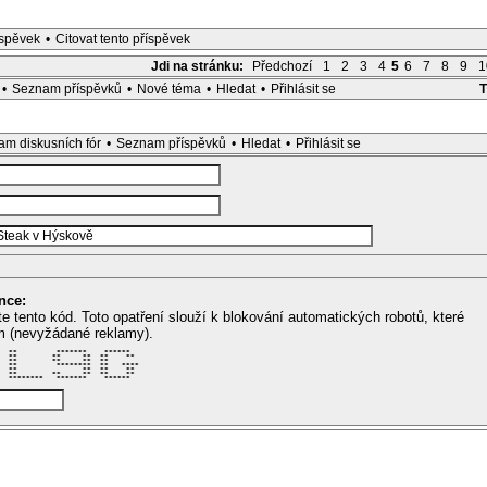
íspěvek
•
Citovat tento příspěvek
Jdi na stránku:
Předchozí
1
2
3
4
5
6
7
8
9
1
•
Seznam příspěvků
•
Nové téma
•
Hledat
•
Přihlásit se
m diskusních fór
•
Seznam příspěvků
•
Hledat
•
Přihlásit se
nce:
te tento kód. Toto opatření slouží k blokování automatických robotů, které
m (nevyžádané reklamy).
  **         *******    ******   

  **        **     **  **    **  

  **        **     **  **        

  **         ********  **   **** 

  **               **  **    **  

  **        **     **  **    **  

  ********   *******    ******   