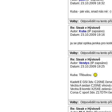
Datum: 23.10.2009 18:32
Kuba - jak vás, snad nás né :-)
Volby:
Odpovědět na tento př
Re: Steak v Hýskově
Autor:
Kuba
(IP zapsáno)
Datum: 23.10.2009 19:16
ja se ptal oplika.jenika pro kol
Volby:
Odpovědět na tento př
Re: Steak v Hýskově
Autor:
Vendys
(IP zapsáno)
Datum: 23.10.2009 19:25
Kuba: Třibudou.
Kadett E GSI 3dv. C20NE červe
Vectra A sedan C20NE vínová m
Vectra B kombi X25XE zelená m
Corsa C sport 3dv. Z17DTH če
Volby:
Odpovědět na tento př
Re: Steak v Hýskově