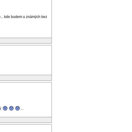
ně... kde budem u známých bez
ný
...