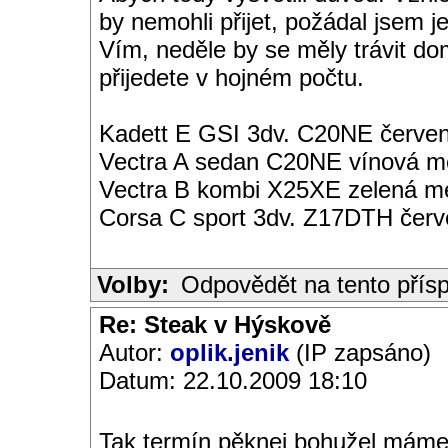
by nemohli přijet, požádal jsem j
Vím, neděle by se měly trávit d
přijedete v hojném počtu.
Kadett E GSI 3dv. C20NE červen
Vectra A sedan C20NE vínová met
Vectra B kombi X25XE zelená met
Corsa C sport 3dv. Z17DTH čer
Volby:
Odpovědět na tento přís
Re: Steak v Hýskově
Autor:
oplik.jenik
(IP zapsáno)
Datum: 22.10.2009 18:10
Tak termín pěknej bohužel máme 