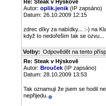
Re: Steak v Hýskově
Autor:
oplik.jenik
(IP zapsáno)
Datum: 26.10.2009 12:15
zdrec díky za nabídky... :-) na K
když to nedořešim tak se ozvu...
Volby:
Odpovědět na tento přís
Re: Steak v Hýskově
Autor:
Brouček
(IP zapsáno)
Datum: 28.10.2009 13:53
Tak oznamuji že jsem se hodil n
nepřijedu.