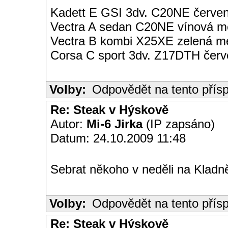
Kadett E GSI 3dv. C20NE červen
Vectra A sedan C20NE vínová met
Vectra B kombi X25XE zelená met
Corsa C sport 3dv. Z17DTH čer
Volby:
Odpovědět na tento přís
Re: Steak v Hýskově
Autor:
Mi-6 Jirka
(IP zapsáno)
Datum: 24.10.2009 11:48
Sebrat někoho v neděli na Kladně
Volby:
Odpovědět na tento přís
Re: Steak v Hýskově