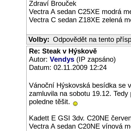
Zdraví Brouček
Vectra A sedan C25XE modrá met
Vectra C sedan Z18XE zelená me
Volby:
Odpovědět na tento přís
Re: Steak v Hýskově
Autor:
Vendys
(IP zapsáno)
Datum: 02.11.2009 12:24
Vánoční Hýskovská besídka se vče
zamluvila na sobotu 19.12. Tedy
poledne těšit.
Kadett E GSI 3dv. C20NE červen
Vectra A sedan C20NE vínová met