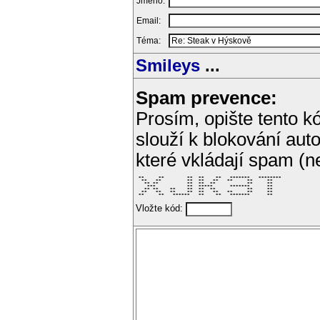
Jméno:
Email:
Téma:
Smileys
...
Spam prevence:
Prosím, opište tento kó
slouží k blokování aut
které vkládají spam (
 **     **        **  **    **   *******   ******** 

  **   **         **  **   **   **     **     **    

   ** **          **  **  **           **     **    

    ***           **  *****      *******      **    

   ** **    **    **  **  **           **     **    

  **   **   **    **  **   **   **     **     **    

 **     **   ******   **    **   *******      **    
Vložte kód: