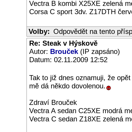
Vectra B kombi X25XE zelená met
Corsa C sport 3dv. Z17DTH čer
Volby:
Odpovědět na tento přís
Re: Steak v Hýskově
Autor:
Brouček
(IP zapsáno)
Datum: 02.11.2009 12:52
Tak to již dnes oznamuji, že opě
mě dá někdo dovolenou.
Zdraví Brouček
Vectra A sedan C25XE modrá met
Vectra C sedan Z18XE zelená me