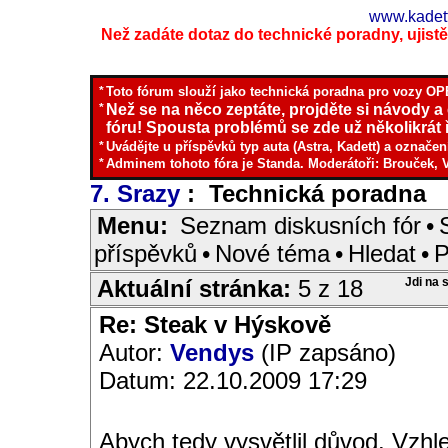
www.kadett
Než zadáte dotaz do technické poradny, ujistěte
*
Toto fórum slouží jako technická poradna pro vozy OPE
*
Než se na něco zeptáte, projděte si návody a
fóru! Spousta problémů se zde už několikrát ř
*
Uvádějte u příspěvků typ auta (Astra, Kadett) a označen
*
Adminem tohoto fóra je Standa. Moderátoři: Brouček, 
7. Srazy
: Technická poradna
I
Menu:
Seznam diskusních fór
•
příspěvků
•
Nové téma
•
Hledat
•
P
Aktuální stránka:
5 z 18
Jdi na 
Re: Steak v Hýskově
Autor:
Vendys
(IP zapsáno)
Datum: 22.10.2009 17:29
Abych tedy vysvětlil důvod. Vzhle