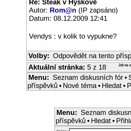
Re: Steak v Hýskově
Autor:
Rom@n
(IP zapsáno)
Datum: 08.12.2009 12:41
Vendys : v kolik to vypukne?
Volby:
Odpovědět na tento přís
Aktuální stránka:
5 z 18
Jdi na 
Menu:
Seznam diskusních fór
•
příspěvků
•
Nové téma
•
Hledat
•
P
Menu:
Seznam diskusn
příspěvků
•
Hledat
•
Přihl