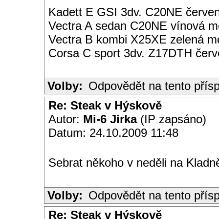
Kadett E GSI 3dv. C20NE červen
Vectra A sedan C20NE vínová met
Vectra B kombi X25XE zelená met
Corsa C sport 3dv. Z17DTH čer
Volby:
Odpovědět na tento přís
Re: Steak v Hýskově
Autor:
Mi-6 Jirka
(IP zapsáno)
Datum: 24.10.2009 11:48
Sebrat někoho v neděli na Kladně
Volby:
Odpovědět na tento přís
Re: Steak v Hýskově