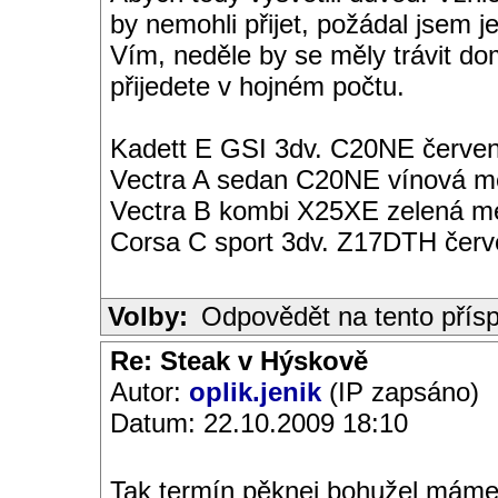
by nemohli přijet, požádal jsem j
Vím, neděle by se měly trávit d
přijedete v hojném počtu.
Kadett E GSI 3dv. C20NE červen
Vectra A sedan C20NE vínová met
Vectra B kombi X25XE zelená met
Corsa C sport 3dv. Z17DTH čer
Volby:
Odpovědět na tento přís
Re: Steak v Hýskově
Autor:
oplik.jenik
(IP zapsáno)
Datum: 22.10.2009 18:10
Tak termín pěknej bohužel máme 