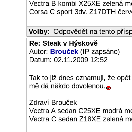
Vectra B kombi X25XE zelená met
Corsa C sport 3dv. Z17DTH čer
Volby:
Odpovědět na tento přís
Re: Steak v Hýskově
Autor:
Brouček
(IP zapsáno)
Datum: 02.11.2009 12:52
Tak to již dnes oznamuji, že opě
mě dá někdo dovolenou.
Zdraví Brouček
Vectra A sedan C25XE modrá met
Vectra C sedan Z18XE zelená me