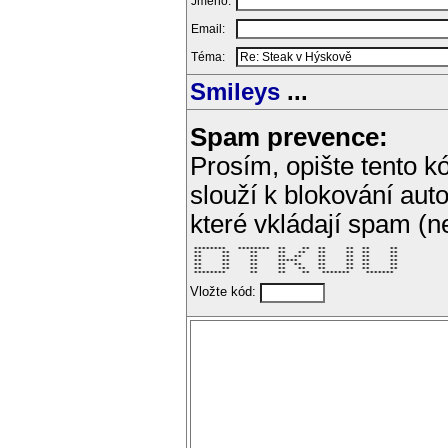
Jméno:
Email:
Téma:
Smileys
...
Spam prevence:
Prosím, opište tento kó
slouží k blokování aut
které vkládají spam (
 ********   ********  **    **  **     **  **     ** 

 **     **     **     **   **   **     **  **     ** 

 **     **     **     **  **    **     **  **     ** 

 **     **     **     *****     **     **  **     ** 

 **     **     **     **  **    **     **  **     ** 

 **     **     **     **   **   **     **  **     ** 

 ********      **     **    **   *******    *******  
Vložte kód: