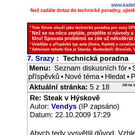
www.kadett
Než zadáte dotaz do technické poradny, ujistěte
*
Toto fórum slouží jako technická poradna pro vozy OPE
*
Než se na něco zeptáte, projděte si návody a
fóru! Spousta problémů se zde už několikrát ř
*
Uvádějte u příspěvků typ auta (Astra, Kadett) a označen
*
Adminem tohoto fóra je Standa. Moderátoři: Brouček, 
7. Srazy
: Technická poradna
I
Menu:
Seznam diskusních fór
•
příspěvků
•
Nové téma
•
Hledat
•
P
Aktuální stránka:
5 z 18
Jdi na 
Re: Steak v Hýskově
Autor:
Vendys
(IP zapsáno)
Datum: 22.10.2009 17:29
Abych tedy vysvětlil důvod. Vzhle