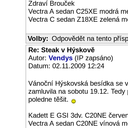
Zdraví Brouček
Vectra A sedan C25XE modrá met
Vectra C sedan Z18XE zelená me
Volby:
Odpovědět na tento přís
Re: Steak v Hýskově
Autor:
Vendys
(IP zapsáno)
Datum: 02.11.2009 12:24
Vánoční Hýskovská besídka se vče
zamluvila na sobotu 19.12. Tedy
poledne těšit.
Kadett E GSI 3dv. C20NE červen
Vectra A sedan C20NE vínová met