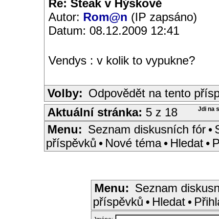
Re: Steak v Hýskově
Autor:
Rom@n
(IP zapsáno)
Datum: 08.12.2009 12:41
Vendys : v kolik to vypukne?
Volby:
Odpovědět na tento přís
Aktuální stránka:
5 z 18
Jdi na 
Menu:
Seznam diskusních fór
•
příspěvků
•
Nové téma
•
Hledat
•
P
Menu:
Seznam diskusn
příspěvků
•
Hledat
•
Přihl