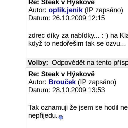
Re: Steak v Hýskově
Autor:
oplik.jenik
(IP zapsáno)
Datum: 26.10.2009 12:15
zdrec díky za nabídky... :-) na K
když to nedořešim tak se ozvu...
Volby:
Odpovědět na tento přís
Re: Steak v Hýskově
Autor:
Brouček
(IP zapsáno)
Datum: 28.10.2009 13:53
Tak oznamuji že jsem se hodil n
nepřijedu.