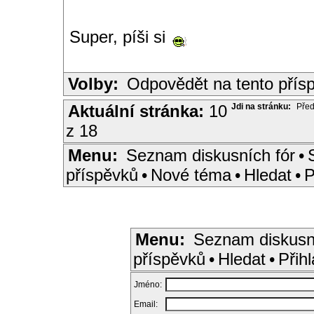
Super, píši si
Volby:
Odpovědět na tento přís
Aktuální stránka:
10
Jdi na stránku:
Před
z 18
Menu:
Seznam diskusních fór
•
příspěvků
•
Nové téma
•
Hledat
•
P
Menu:
Seznam diskusn
příspěvků
•
Hledat
•
Přihl
Jméno:
Email: