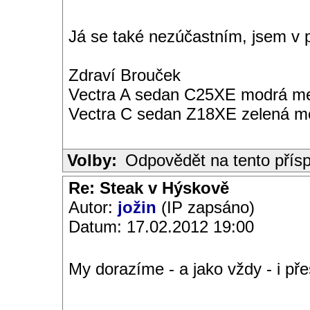
Já se také nezúčastním, jsem v p
Zdraví Brouček
Vectra A sedan C25XE modrá met
Vectra C sedan Z18XE zelená me
Volby:
Odpovědět na tento přís
Re: Steak v Hýskově
Autor:
jožin
(IP zapsáno)
Datum: 17.02.2012 19:00
My dorazíme - a jako vždy - i p