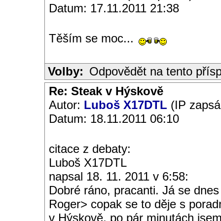
Datum: 17.11.2011 21:38
Těším se moc...
Volby:
Odpovědět na tento přís
Re: Steak v Hýskově
Autor:
Luboš X17DTL
(IP zapsá
Datum: 18.11.2011 06:10
citace z debaty:
Luboš X17DTL
napsal 18. 11. 2011 v 6:58:
Dobré ráno, pracanti. Já se dnes
Roger> copak se to děje s porad
v Hýskově, po pár minutách jsem