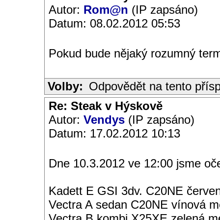
Autor:
Rom@n
(IP zapsáno)
Datum: 08.02.2012 05:53
Pokud bude nějaký rozumný term
Volby:
Odpovědět na tento přís
Re: Steak v Hýskově
Autor:
Vendys
(IP zapsáno)
Datum: 17.02.2012 10:13
Dne 10.3.2012 ve 12:00 jsme oč
Kadett E GSI 3dv. C20NE červen
Vectra A sedan C20NE vínová met
Vectra B kombi X25XE zelená met