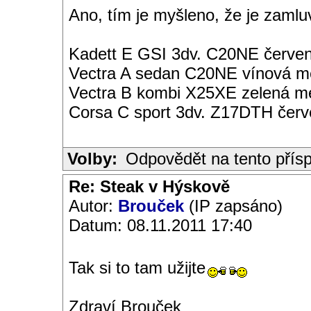
Ano, tím je myšleno, že je zamlu
Kadett E GSI 3dv. C20NE červen
Vectra A sedan C20NE vínová met
Vectra B kombi X25XE zelená met
Corsa C sport 3dv. Z17DTH čer
Volby:
Odpovědět na tento přís
Re: Steak v Hýskově
Autor:
Brouček
(IP zapsáno)
Datum: 08.11.2011 17:40
Tak si to tam užijte
Zdraví Brouček