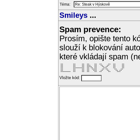
Téma:
Smileys
...
Spam prevence:
Prosím, opište tento kó
slouží k blokování aut
které vkládají spam (
 **        **     **  **    **  **     **  **     ** 

 **        **     **  ***   **   **   **   **     ** 

 **        **     **  ****  **    ** **    **     ** 

 **        *********  ** ** **     ***     **     ** 

 **        **     **  **  ****    ** **     **   **  

 **        **     **  **   ***   **   **     ** **   

 ********  **     **  **    **  **     **     ***    
Vložte kód: