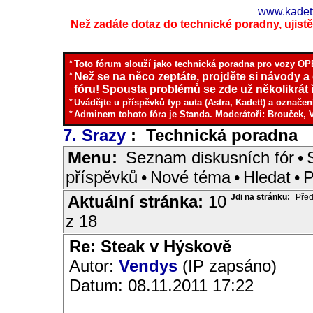
www.kadett
Než zadáte dotaz do technické poradny, ujistěte
*
Toto fórum slouží jako technická poradna pro vozy OPE
*
Než se na něco zeptáte, projděte si návody a
fóru! Spousta problémů se zde už několikrát ř
*
Uvádějte u příspěvků typ auta (Astra, Kadett) a označen
*
Adminem tohoto fóra je Standa. Moderátoři: Brouček, 
7. Srazy
: Technická poradna
I
Menu:
Seznam diskusních fór
•
příspěvků
•
Nové téma
•
Hledat
•
P
Aktuální stránka:
10
Jdi na stránku:
Před
z 18
Re: Steak v Hýskově
Autor:
Vendys
(IP zapsáno)
Datum: 08.11.2011 17:22