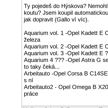
Ty pojedeš do Hýskova? Nemohl b
koutu? Jsem koupil automaticko
jak dopravit (Gallo ví víc).
Aquarium vol. 1 -Opel Kadett E 
železa
Aquarium vol. 2 -Opel Kadett E
Aquarium vol. 3 -Opel Kadett E ?
Aquarium 4 ??? -Opel Astra G s
to taky čeká...
Arbeitauto -Opel Corsa B C14SE 
s ní
Arbeitauto2 - Opel Omega B X20S
práce