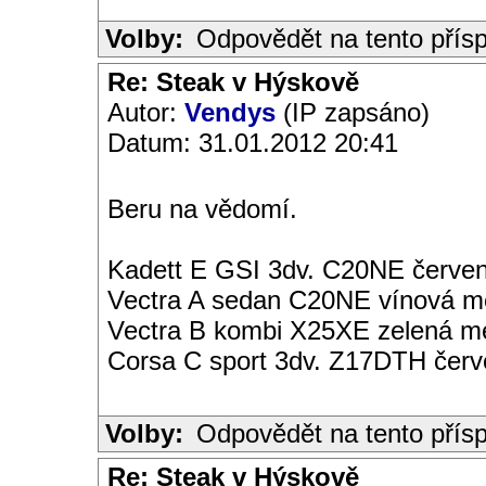
Volby:
Odpovědět na tento přís
Re: Steak v Hýskově
Autor:
Vendys
(IP zapsáno)
Datum: 31.01.2012 20:41
Beru na vědomí.
Kadett E GSI 3dv. C20NE červen
Vectra A sedan C20NE vínová met
Vectra B kombi X25XE zelená met
Corsa C sport 3dv. Z17DTH čer
Volby:
Odpovědět na tento přís
Re: Steak v Hýskově