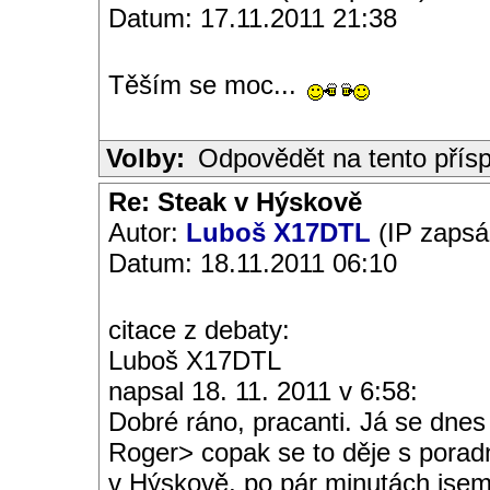
Datum: 17.11.2011 21:38
Těším se moc...
Volby:
Odpovědět na tento přís
Re: Steak v Hýskově
Autor:
Luboš X17DTL
(IP zapsá
Datum: 18.11.2011 06:10
citace z debaty:
Luboš X17DTL
napsal 18. 11. 2011 v 6:58:
Dobré ráno, pracanti. Já se dnes
Roger> copak se to děje s porad
v Hýskově, po pár minutách jsem