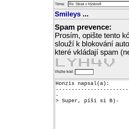
Téma:
Smileys
...
Spam prevence:
Prosím, opište tento kó
slouží k blokování aut
které vkládají spam (
 **        **    **  **     **  **         **     ** 

 **         **  **   **     **  **    **   **     ** 

 **          ****    **     **  **    **   **     ** 

 **           **     *********  **    **   **     ** 

 **           **     **     **  *********   **   **  

 **           **     **     **        **     ** **   

 ********     **     **     **        **      ***    
Vložte kód: