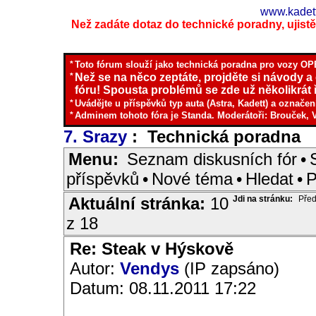
www.kadett
Než zadáte dotaz do technické poradny, ujistěte
*
Toto fórum slouží jako technická poradna pro vozy OPE
*
Než se na něco zeptáte, projděte si návody a
fóru! Spousta problémů se zde už několikrát ř
*
Uvádějte u příspěvků typ auta (Astra, Kadett) a označen
*
Adminem tohoto fóra je Standa. Moderátoři: Brouček, 
7. Srazy
: Technická poradna
I
Menu:
Seznam diskusních fór
•
příspěvků
•
Nové téma
•
Hledat
•
P
Aktuální stránka:
10
Jdi na stránku:
Před
z 18
Re: Steak v Hýskově
Autor:
Vendys
(IP zapsáno)
Datum: 08.11.2011 17:22