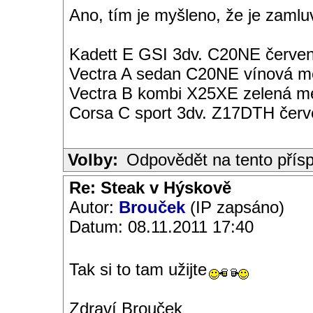
Ano, tím je myšleno, že je zamlu
Kadett E GSI 3dv. C20NE červen
Vectra A sedan C20NE vínová met
Vectra B kombi X25XE zelená met
Corsa C sport 3dv. Z17DTH čer
Volby:
Odpovědět na tento přís
Re: Steak v Hýskově
Autor:
Brouček
(IP zapsáno)
Datum: 08.11.2011 17:40
Tak si to tam užijte
Zdraví Brouček