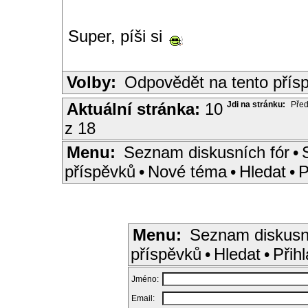
Super, píši si
Volby:
Odpovědět na tento přís
Aktuální stránka:
10
Jdi na stránku:
Před
z 18
Menu:
Seznam diskusních fór
•
příspěvků
•
Nové téma
•
Hledat
•
P
Menu:
Seznam diskusn
příspěvků
•
Hledat
•
Přihl
Jméno:
Email: