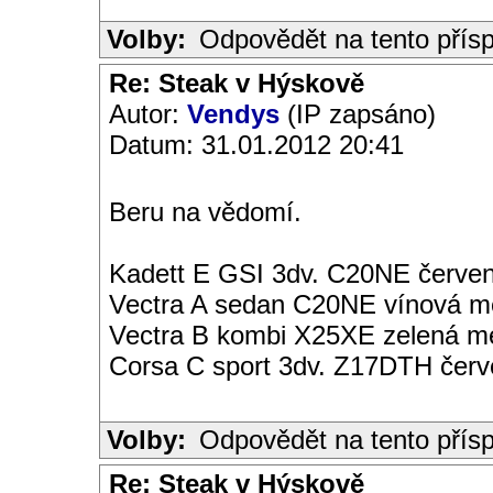
Volby:
Odpovědět na tento přís
Re: Steak v Hýskově
Autor:
Vendys
(IP zapsáno)
Datum: 31.01.2012 20:41
Beru na vědomí.
Kadett E GSI 3dv. C20NE červen
Vectra A sedan C20NE vínová met
Vectra B kombi X25XE zelená met
Corsa C sport 3dv. Z17DTH čer
Volby:
Odpovědět na tento přís
Re: Steak v Hýskově