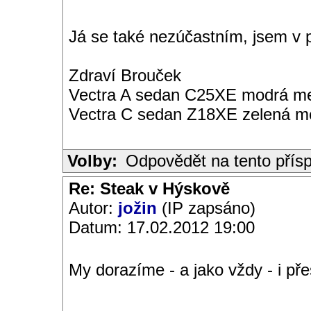
Já se také nezúčastním, jsem v p
Zdraví Brouček
Vectra A sedan C25XE modrá met
Vectra C sedan Z18XE zelená me
Volby:
Odpovědět na tento přís
Re: Steak v Hýskově
Autor:
jožin
(IP zapsáno)
Datum: 17.02.2012 19:00
My dorazíme - a jako vždy - i p