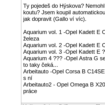
Ty pojedeš do Hýskova? Nemohl b
koutu? Jsem koupil automaticko
jak dopravit (Gallo ví víc).
Aquarium vol. 1 -Opel Kadett E 
železa
Aquarium vol. 2 -Opel Kadett E
Aquarium vol. 3 -Opel Kadett E ?
Aquarium 4 ??? -Opel Astra G s
to taky čeká...
Arbeitauto -Opel Corsa B C14SE 
s ní
Arbeitauto2 - Opel Omega B X20S
práce