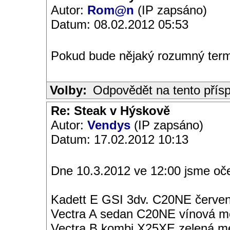
Autor:
Rom@n
(IP zapsáno)
Datum: 08.02.2012 05:53
Pokud bude nějaký rozumný term
Volby:
Odpovědět na tento přís
Re: Steak v Hýskově
Autor:
Vendys
(IP zapsáno)
Datum: 17.02.2012 10:13
Dne 10.3.2012 ve 12:00 jsme oč
Kadett E GSI 3dv. C20NE červen
Vectra A sedan C20NE vínová met
Vectra B kombi X25XE zelená met