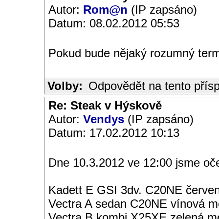
Autor:
Rom@n
(IP zapsáno)
Datum: 08.02.2012 05:53
Pokud bude nějaký rozumný term
Volby:
Odpovědět na tento přís
Re: Steak v Hýskově
Autor:
Vendys
(IP zapsáno)
Datum: 17.02.2012 10:13
Dne 10.3.2012 ve 12:00 jsme oč
Kadett E GSI 3dv. C20NE červen
Vectra A sedan C20NE vínová met
Vectra B kombi X25XE zelená met