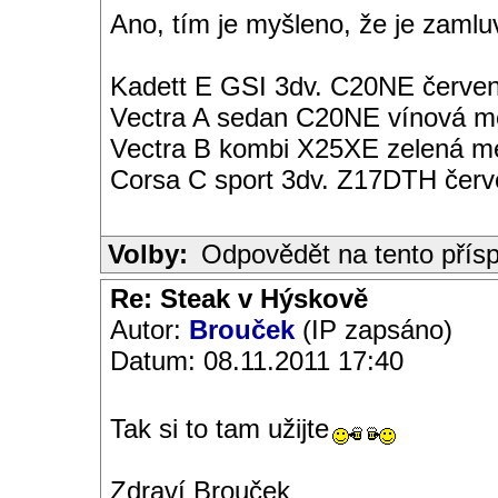
Ano, tím je myšleno, že je zamlu
Kadett E GSI 3dv. C20NE červen
Vectra A sedan C20NE vínová met
Vectra B kombi X25XE zelená met
Corsa C sport 3dv. Z17DTH čer
Volby:
Odpovědět na tento přís
Re: Steak v Hýskově
Autor:
Brouček
(IP zapsáno)
Datum: 08.11.2011 17:40
Tak si to tam užijte
Zdraví Brouček