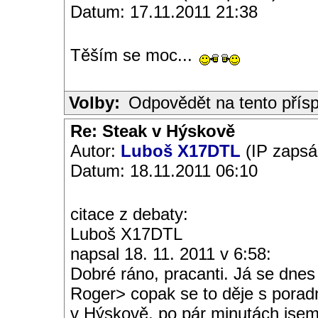
Datum: 17.11.2011 21:38
Těším se moc...
Volby:
Odpovědět na tento přís
Re: Steak v Hýskově
Autor:
Luboš X17DTL
(IP zapsá
Datum: 18.11.2011 06:10
citace z debaty:
Luboš X17DTL
napsal 18. 11. 2011 v 6:58:
Dobré ráno, pracanti. Já se dnes
Roger> copak se to děje s porad
v Hýskově, po pár minutách jsem