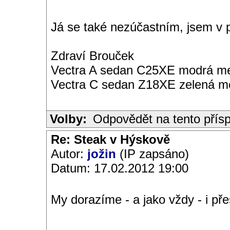
Já se také nezúčastním, jsem v p
Zdraví Brouček
Vectra A sedan C25XE modrá met
Vectra C sedan Z18XE zelená me
Volby:
Odpovědět na tento přís
Re: Steak v Hýskově
Autor:
jožin
(IP zapsáno)
Datum: 17.02.2012 19:00
My dorazíme - a jako vždy - i p