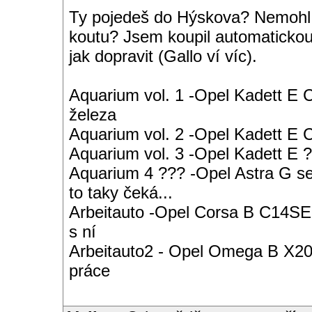
Ty pojedeš do Hýskova? Nemohl b
koutu? Jsem koupil automaticko
jak dopravit (Gallo ví víc).
Aquarium vol. 1 -Opel Kadett E 
železa
Aquarium vol. 2 -Opel Kadett E
Aquarium vol. 3 -Opel Kadett E ?
Aquarium 4 ??? -Opel Astra G s
to taky čeká...
Arbeitauto -Opel Corsa B C14SE 
s ní
Arbeitauto2 - Opel Omega B X20S
práce