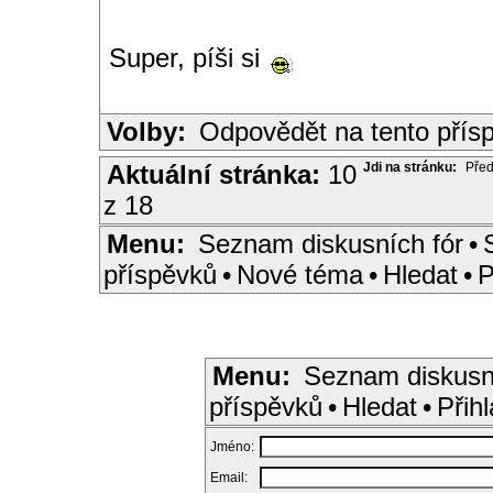
Super, píši si
Volby:
Odpovědět na tento přís
Aktuální stránka:
10
Jdi na stránku:
Před
z 18
Menu:
Seznam diskusních fór
•
příspěvků
•
Nové téma
•
Hledat
•
P
Menu:
Seznam diskusn
příspěvků
•
Hledat
•
Přihl
Jméno:
Email: