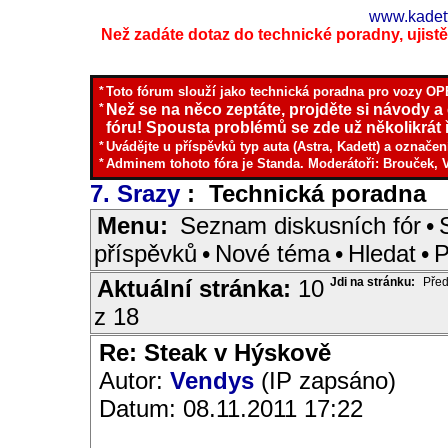
www.kadett
Než zadáte dotaz do technické poradny, ujistěte
*
Toto fórum slouží jako technická poradna pro vozy OPE
*
Než se na něco zeptáte, projděte si návody a
fóru! Spousta problémů se zde už několikrát ř
*
Uvádějte u příspěvků typ auta (Astra, Kadett) a označen
*
Adminem tohoto fóra je Standa. Moderátoři: Brouček, 
7. Srazy
: Technická poradna
I
Menu:
Seznam diskusních fór
•
příspěvků
•
Nové téma
•
Hledat
•
P
Aktuální stránka:
10
Jdi na stránku:
Před
z 18
Re: Steak v Hýskově
Autor:
Vendys
(IP zapsáno)
Datum: 08.11.2011 17:22