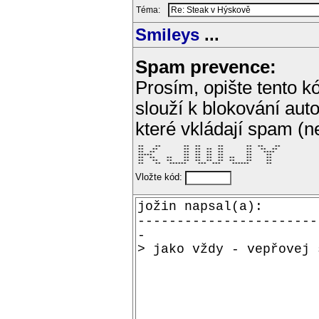
Téma:
Smileys
...
Spam prevence:
Prosím, opište tento kó
slouží k blokování aut
které vkládají spam (
 **    **        **  **      **        **  **    ** 

 **   **         **  **  **  **        **   **  **  

 **  **          **  **  **  **        **    ****   

 *****           **  **  **  **        **     **    

 **  **    **    **  **  **  **  **    **     **    

 **   **   **    **  **  **  **  **    **     **    

 **    **   ******    ***  ***    ******      **    
Vložte kód: