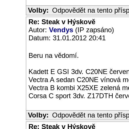
Volby:
Odpovědět na tento přís
Re: Steak v Hýskově
Autor:
Vendys
(IP zapsáno)
Datum: 31.01.2012 20:41
Beru na vědomí.
Kadett E GSI 3dv. C20NE červen
Vectra A sedan C20NE vínová met
Vectra B kombi X25XE zelená met
Corsa C sport 3dv. Z17DTH čer
Volby:
Odpovědět na tento přís
Re: Steak v Hýskově