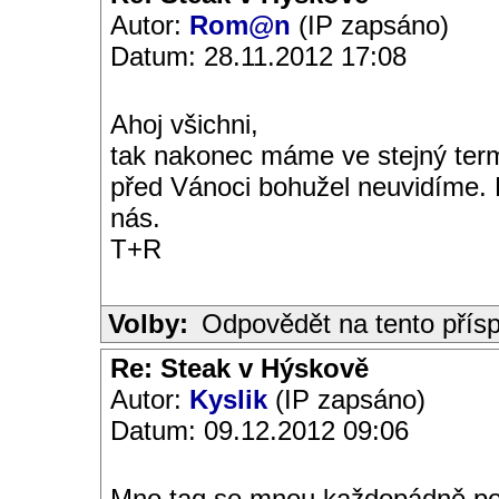
Autor:
Rom@n
(IP zapsáno)
Datum: 28.11.2012 17:08
Ahoj všichni,
tak nakonec máme ve stejný term
před Vánoci bohužel neuvidíme. Pě
nás.
T+R
Volby:
Odpovědět na tento přís
Re: Steak v Hýskově
Autor:
Kyslik
(IP zapsáno)
Datum: 09.12.2012 09:06
Mno taq se mnou každopádně počít