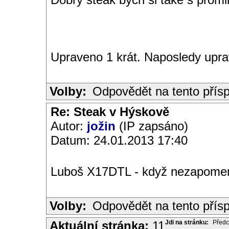
Upraveno 1 krát. Naposledy upra
Volby:
Odpovědět na tento přís
Re: Steak v Hýskově
Autor:
jožin
(IP zapsáno)
Datum: 24.01.2013 17:40
Luboš X17DTL - když nezapomenu,
Volby:
Odpovědět na tento přís
Aktuální stránka:
11
Jdi na stránku:
Předc