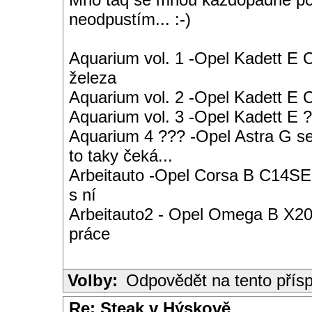
neodpustím... :-)
Aquarium vol. 1 -Opel Kadett E 
železa
Aquarium vol. 2 -Opel Kadett E
Aquarium vol. 3 -Opel Kadett E ?
Aquarium 4 ??? -Opel Astra G s
to taky čeká...
Arbeitauto -Opel Corsa B C14SE 
s ní
Arbeitauto2 - Opel Omega B X20S
práce
Volby:
Odpovědět na tento přís
Re: Steak v Hýskově