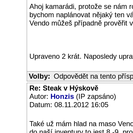
Ahoj kamarádi, protože se nám ro
bychom naplánovat nějaký ten v
Vendo můžeš případně prověřit v
Upraveno 2 krát. Naposledy upr
Volby:
Odpovědět na tento přís
Re: Steak v Hýskově
Autor:
Honzis
(IP zapsáno)
Datum: 08.11.2012 16:05
Také už mám hlad na maso Ven
do naší inventury to jest 8.-9. 