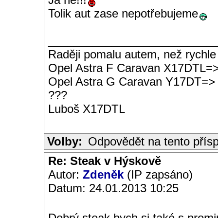
Tolik aut zase nepotřebujeme
__________________________
Raději pomalu autem, než rychle
Opel Astra F Caravan X17DTL=
Opel Astra G Caravan Y17DT=>
???
Luboš X17DTL
Volby:
Odpovědět na tento přís
Re: Steak v Hýskově
Autor:
Zdeněk
(IP zapsáno)
Datum: 24.01.2013 10:25
Dobrý steak bych si také s promin