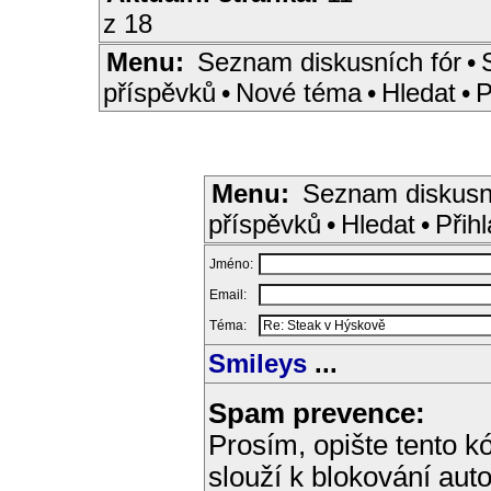
z 18
Menu:
Seznam diskusních fór
•
příspěvků
•
Nové téma
•
Hledat
•
P
Menu:
Seznam diskusn
příspěvků
•
Hledat
•
Přihl
Jméno:
Email:
Téma:
Smileys
...
Spam prevence:
Prosím, opište tento kó
slouží k blokování aut