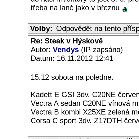
třeba na laně jako v březnu
Volby:
Odpovědět na tento přís
Re: Steak v Hýskově
Autor:
Vendys
(IP zapsáno)
Datum: 16.11.2012 12:41
15.12 sobota na poledne.
Kadett E GSI 3dv. C20NE červen
Vectra A sedan C20NE vínová met
Vectra B kombi X25XE zelená met
Corsa C sport 3dv. Z17DTH čer