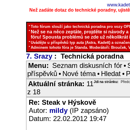
www.kadett
Než zadáte dotaz do technické poradny, ujistěte
*
Toto fórum slouží jako technická poradna pro vozy OPE
*
Než se na něco zeptáte, projděte si návody a
fóru! Spousta problémů se zde už několikrát ř
*
Uvádějte u příspěvků typ auta (Astra, Kadett) a označen
*
Adminem tohoto fóra je Standa. Moderátoři: Brouček, 
7. Srazy
: Technická poradna
I
Menu:
Seznam diskusních fór
•
příspěvků
•
Nové téma
•
Hledat
•
P
Aktuální stránka:
11
Jdi na stránku:
Předc
z 18
Re: Steak v Hýskově
Autor:
mildy
(IP zapsáno)
Datum: 22.02.2012 19:47