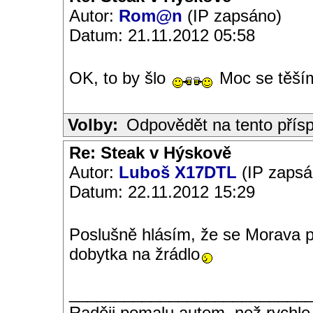
Autor:
Rom@n
(IP zapsáno)
Datum: 21.11.2012 05:58
OK, to by šlo
Moc se těší
Volby:
Odpovědět na tento přís
Re: Steak v Hýskově
Autor:
Luboš X17DTL
(IP zapsá
Datum: 22.11.2012 15:29
Poslušně hlásím, že se Morava p
dobytka na žrádlo
__________________________
Raději pomalu autem, než rychle