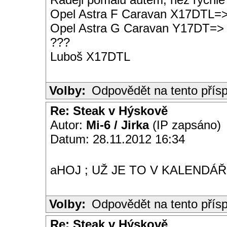
Opel Astra F Caravan X17DTL=
Opel Astra G Caravan Y17DT=>
???
Luboš X17DTL
Volby:
Odpovědět na tento přís
Re: Steak v Hýskově
Autor:
Mi-6 / Jirka
(IP zapsáno)
Datum: 28.11.2012 16:34
aHOJ ; UŽ JE TO V KALENDÁŘI
Volby:
Odpovědět na tento přís
Re: Steak v Hýskově