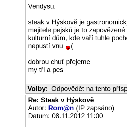
Vendysu,
steak v Hýskově je gastronomi
majitele pejsků je to zapovězené
kulturní dům, kde vaří tuhle poch
nepustí vnu
(
dobrou chuť přejeme
my tři a pes
Volby:
Odpovědět na tento přís
Re: Steak v Hýskově
Autor:
Rom@n
(IP zapsáno)
Datum: 08.11.2012 11:00