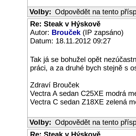
Volby:
Odpovědět na tento přís
Re: Steak v Hýskově
Autor:
Brouček
(IP zapsáno)
Datum: 18.11.2012 09:27
Tak já se bohužel opět nezúčast
práci, a za druhé bych stejně s o
Zdraví Brouček
Vectra A sedan C25XE modrá met
Vectra C sedan Z18XE zelená me
Volby:
Odpovědět na tento přís
Re: Steak v Hýskově