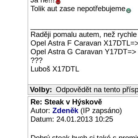
Tolik aut zase nepotřebujeme
__________________________
Raději pomalu autem, než rychle
Opel Astra F Caravan X17DTL=
Opel Astra G Caravan Y17DT=>
???
Luboš X17DTL
Volby:
Odpovědět na tento přís
Re: Steak v Hýskově
Autor:
Zdeněk
(IP zapsáno)
Datum: 24.01.2013 10:25
Dobrý steak bych si také s promin