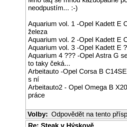
neodpustím... :-)
Aquarium vol. 1 -Opel Kadett E 
železa
Aquarium vol. 2 -Opel Kadett E
Aquarium vol. 3 -Opel Kadett E ?
Aquarium 4 ??? -Opel Astra G s
to taky čeká...
Arbeitauto -Opel Corsa B C14SE 
s ní
Arbeitauto2 - Opel Omega B X20S
práce
Volby:
Odpovědět na tento přís
Re: Steak v Hýskově