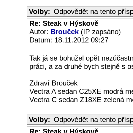
Volby:
Odpovědět na tento přís
Re: Steak v Hýskově
Autor:
Brouček
(IP zapsáno)
Datum: 18.11.2012 09:27
Tak já se bohužel opět nezúčast
práci, a za druhé bych stejně s o
Zdraví Brouček
Vectra A sedan C25XE modrá met
Vectra C sedan Z18XE zelená me
Volby:
Odpovědět na tento přís
Re: Steak v Hýskově