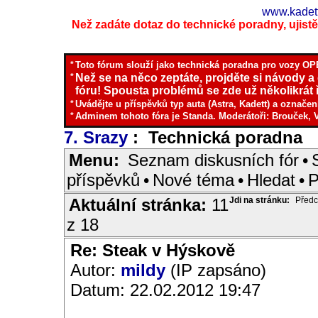
www.kadett
Než zadáte dotaz do technické poradny, ujistěte
*
Toto fórum slouží jako technická poradna pro vozy OPE
*
Než se na něco zeptáte, projděte si návody a
fóru! Spousta problémů se zde už několikrát ř
*
Uvádějte u příspěvků typ auta (Astra, Kadett) a označen
*
Adminem tohoto fóra je Standa. Moderátoři: Brouček, 
7. Srazy
: Technická poradna
I
Menu:
Seznam diskusních fór
•
příspěvků
•
Nové téma
•
Hledat
•
P
Aktuální stránka:
11
Jdi na stránku:
Předc
z 18
Re: Steak v Hýskově
Autor:
mildy
(IP zapsáno)
Datum: 22.02.2012 19:47