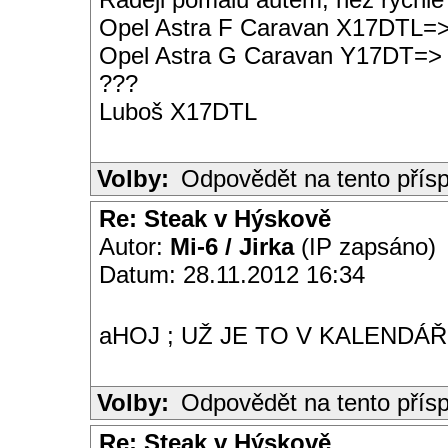
Opel Astra F Caravan X17DTL=
Opel Astra G Caravan Y17DT=>
???
Luboš X17DTL
Volby:
Odpovědět na tento přís
Re: Steak v Hýskově
Autor:
Mi-6 / Jirka
(IP zapsáno)
Datum: 28.11.2012 16:34
aHOJ ; UŽ JE TO V KALENDÁŘI
Volby:
Odpovědět na tento přís
Re: Steak v Hýskově