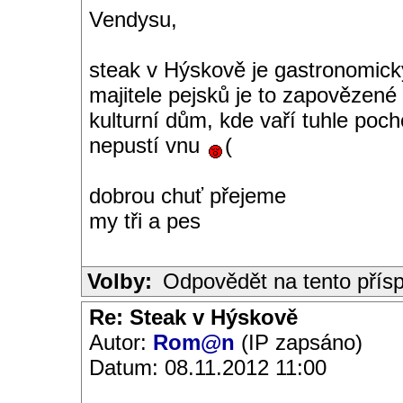
Vendysu,
steak v Hýskově je gastronomi
majitele pejsků je to zapovězené
kulturní dům, kde vaří tuhle poch
nepustí vnu
(
dobrou chuť přejeme
my tři a pes
Volby:
Odpovědět na tento přís
Re: Steak v Hýskově
Autor:
Rom@n
(IP zapsáno)
Datum: 08.11.2012 11:00