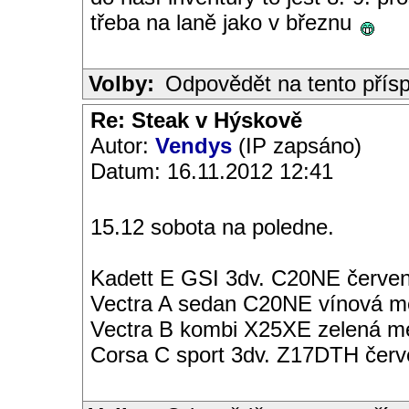
třeba na laně jako v březnu
Volby:
Odpovědět na tento přís
Re: Steak v Hýskově
Autor:
Vendys
(IP zapsáno)
Datum: 16.11.2012 12:41
15.12 sobota na poledne.
Kadett E GSI 3dv. C20NE červen
Vectra A sedan C20NE vínová met
Vectra B kombi X25XE zelená met
Corsa C sport 3dv. Z17DTH čer