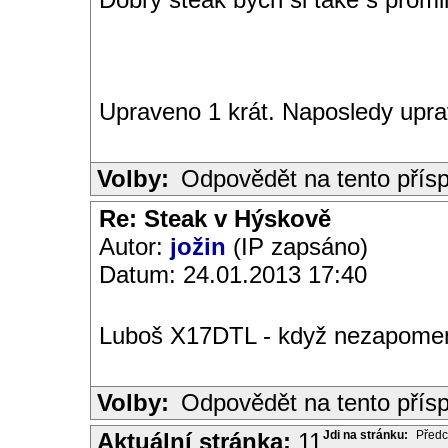
Upraveno 1 krát. Naposledy upra
Volby:
Odpovědět na tento přís
Re: Steak v Hýskově
Autor:
jožin
(IP zapsáno)
Datum: 24.01.2013 17:40
Luboš X17DTL - když nezapomenu,
Volby:
Odpovědět na tento přís
Aktuální stránka:
11
Jdi na stránku:
Předc