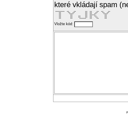
které vkládají spam (
 ********  **    **        **  **    **  **    ** 

    **      **  **         **  **   **    **  **  

    **       ****          **  **  **      ****   

    **        **           **  *****        **    

    **        **     **    **  **  **       **    

    **        **     **    **  **   **      **    

    **        **      ******   **    **     **    
Vložte kód:
P