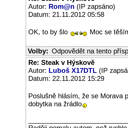
Autor:
Rom@n
(IP zapsáno)
Datum: 21.11.2012 05:58
OK, to by šlo
Moc se těší
Volby:
Odpovědět na tento přís
Re: Steak v Hýskově
Autor:
Luboš X17DTL
(IP zapsá
Datum: 22.11.2012 15:29
Poslušně hlásím, že se Morava p
dobytka na žrádlo
__________________________
Raději pomalu autem, než rychle