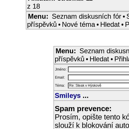
z 18
Menu:
Seznam diskusních fór
•
příspěvků
•
Nové téma
•
Hledat
•
P
Menu:
Seznam diskusn
příspěvků
•
Hledat
•
Přihl
Jméno:
Email:
Téma:
Smileys
...
Spam prevence:
Prosím, opište tento kó
slouží k blokování aut