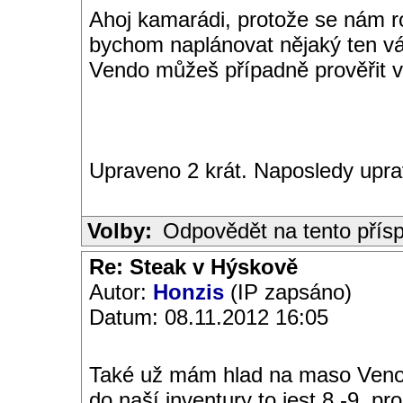
Ahoj kamarádi, protože se nám ro
bychom naplánovat nějaký ten v
Vendo můžeš případně prověřit v
Upraveno 2 krát. Naposledy upr
Volby:
Odpovědět na tento přís
Re: Steak v Hýskově
Autor:
Honzis
(IP zapsáno)
Datum: 08.11.2012 16:05
Také už mám hlad na maso Ven
do naší inventury to jest 8.-9. 