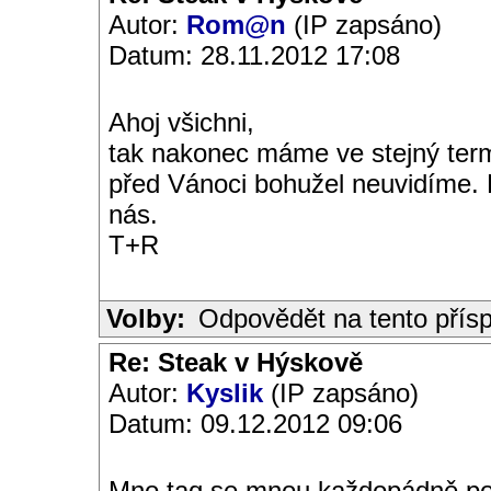
Autor:
Rom@n
(IP zapsáno)
Datum: 28.11.2012 17:08
Ahoj všichni,
tak nakonec máme ve stejný term
před Vánoci bohužel neuvidíme. Pě
nás.
T+R
Volby:
Odpovědět na tento přís
Re: Steak v Hýskově
Autor:
Kyslik
(IP zapsáno)
Datum: 09.12.2012 09:06
Mno taq se mnou každopádně počít