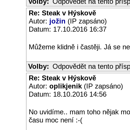
Volby:
Odpovědět na tento přís
Re: Steak v Hýskově
Autor:
jožin
(IP zapsáno)
Datum: 17.10.2016 16:37
Můžeme klidně i častěji. Já se n
Volby:
Odpovědět na tento přís
Re: Steak v Hýskově
Autor:
oplikjenik
(IP zapsáno)
Datum: 18.10.2016 14:56
No uvidíme.. mam toho nějak moc
času moc není :-(