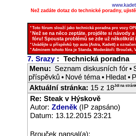
www.kadett
Než zadáte dotaz do technické poradny, ujistěte
*
Toto fórum slouží jako technická poradna pro vozy OPE
*
Než se na něco zeptáte, projděte si návody a
fóru! Spousta problémů se zde už několikrát ř
*
Uvádějte u příspěvků typ auta (Astra, Kadett) a označen
*
Adminem tohoto fóra je Standa. Moderátoři: Brouček, 
7. Srazy
: Technická poradna
I
Menu:
Seznam diskusních fór
•
příspěvků
•
Nové téma
•
Hledat
•
P
Aktuální stránka:
15 z 18
Jdi na strán
Re: Steak v Hýskově
Autor:
Zdeněk
(IP zapsáno)
Datum: 13.12.2015 23:21
Brouček napsal(a):