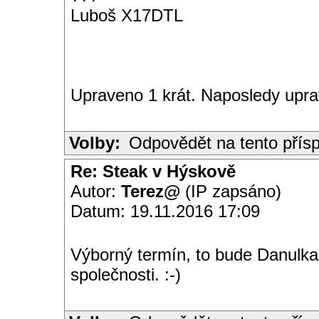
Luboš X17DTL
Upraveno 1 krát. Naposledy upra
Volby:
Odpovědět na tento přís
Re: Steak v Hýskově
Autor:
Terez@
(IP zapsáno)
Datum: 19.11.2016 17:09
Výborný termín, to bude Danulka s
společnosti. :-)