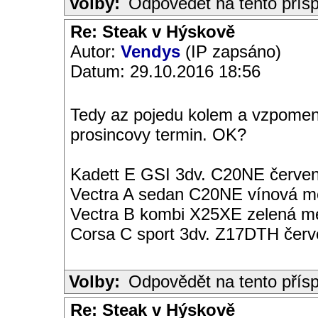
Volby:
Odpovědět na tento přís
Re: Steak v Hýskově
Autor:
Vendys
(IP zapsáno)
Datum: 29.10.2016 18:56
Tedy az pojedu kolem a vzpomen
prosincovy termin. OK?
Kadett E GSI 3dv. C20NE červen
Vectra A sedan C20NE vínová met
Vectra B kombi X25XE zelená met
Corsa C sport 3dv. Z17DTH čer
Volby:
Odpovědět na tento přís
Re: Steak v Hýskově