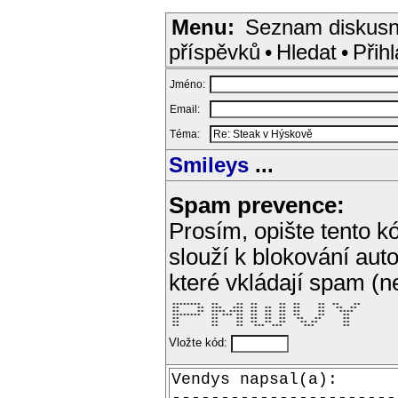
Menu:
Seznam diskusn
příspěvků
•
Hledat
•
Přihl
Jméno:
Email:
Téma:
Smileys
...
Spam prevence:
Prosím, opište tento kó
slouží k blokování aut
které vkládají spam (
 ********   **     **  **      **  **     **  **    ** 

 **     **  ***   ***  **  **  **  **     **   **  **  

 **     **  **** ****  **  **  **  **     **    ****   

 ********   ** *** **  **  **  **  **     **     **    

 **         **     **  **  **  **   **   **      **    

 **         **     **  **  **  **    ** **       **    

 **         **     **   ***  ***      ***        **    
Vložte kód: