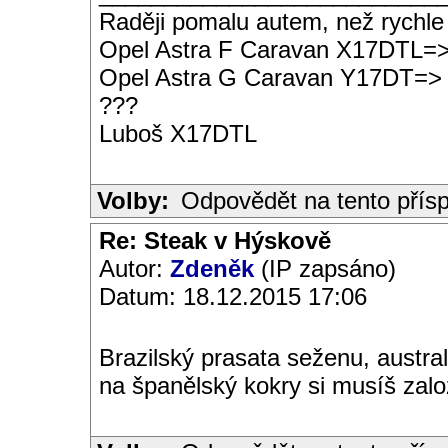
Raději pomalu autem, než rychle
Opel Astra F Caravan X17DTL=
Opel Astra G Caravan Y17DT=>
???
Luboš X17DTL
Volby:
Odpovědět na tento přís
Re: Steak v Hýskově
Autor:
Zdeněk
(IP zapsáno)
Datum: 18.12.2015 17:06
Brazilský prasata seženu, austra
na španělský kokry si musíš založi