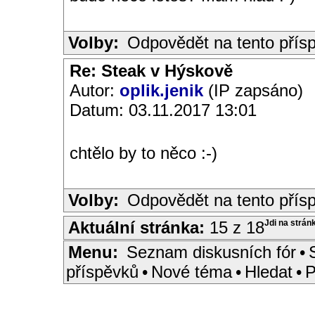
Volby:
Odpovědět na tento přís
Re: Steak v Hýskově
Autor:
oplik.jenik
(IP zapsáno)
Datum: 03.11.2017 13:01
chtělo by to něco :-)
Volby:
Odpovědět na tento přís
Aktuální stránka:
15 z 18
Jdi na strán
Menu:
Seznam diskusních fór
•
příspěvků
•
Nové téma
•
Hledat
•
P