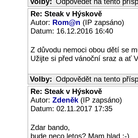
Volby:
Odpovědět na tento přís
Re: Steak v Hýskově
Autor:
Rom@n
(IP zapsáno)
Datum: 16.12.2016 16:40
Z důvodu nemoci obou dětí se m
Užijte si před vánoční sraz a ať
Volby:
Odpovědět na tento přís
Re: Steak v Hýskově
Autor:
Zdeněk
(IP zapsáno)
Datum: 02.11.2017 17:35
Zdar bando,
bude neco letos? Mam hlad :-)