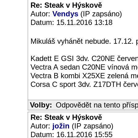
Re: Steak v Hýskově
Autor:
Vendys
(IP zapsáno)
Datum: 15.11.2016 13:18
Mikuláš vyhánět nebude. 17.12. p
Kadett E GSI 3dv. C20NE červen
Vectra A sedan C20NE vínová met
Vectra B kombi X25XE zelená met
Corsa C sport 3dv. Z17DTH čer
Volby:
Odpovědět na tento přís
Re: Steak v Hýskově
Autor:
jožin
(IP zapsáno)
Datum: 16.11.2016 15:55