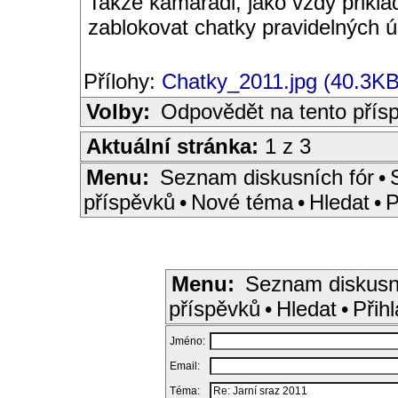
Takže kamarádi, jako vždy přiklá
zablokovat chatky pravidelných 
Přílohy:
Chatky_2011.jpg (40.3KB
Volby:
Odpovědět na tento přís
Aktuální stránka:
1 z 3
Menu:
Seznam diskusních fór
•
příspěvků
•
Nové téma
•
Hledat
•
P
Menu:
Seznam diskusn
příspěvků
•
Hledat
•
Přihl
Jméno:
Email:
Téma: