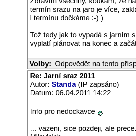
Zdravím všechny, koukám, že nás
termín srazu na jaro je více, za
i termínu dočkáme :-) )
Tož tedy jak to vypadá s jarním
vyplatí plánovat na konec a začát
Volby:
Odpovědět na tento přís
Re: Jarní sraz 2011
Autor:
Standa
(IP zapsáno)
Datum: 06.04.2011 14:22
Info pro nedockavce
... vazeni, sice pozdeji, ale prece