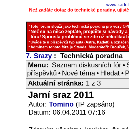
www.kadett
Než zadáte dotaz do technické poradny, ujistěte
*
Toto fórum slouží jako technická poradna pro vozy OPE
*
Než se na něco zeptáte, projděte si návody a
fóru! Spousta problémů se zde už několikrát ř
*
Uvádějte u příspěvků typ auta (Astra, Kadett) a označen
*
Adminem tohoto fóra je Standa. Moderátoři: Brouček, 
7. Srazy
: Technická poradna
I
Menu:
Seznam diskusních fór
•
příspěvků
•
Nové téma
•
Hledat
•
P
Aktuální stránka:
1 z 3
Jarní sraz 2011
Autor:
Tomino
(IP zapsáno)
Datum: 06.04.2011 07:16