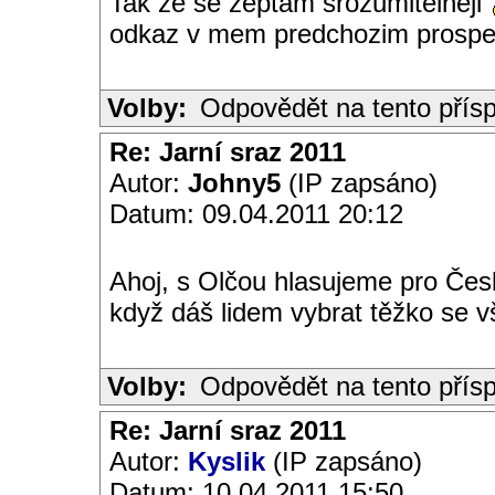
Tak ze se zeptam srozumitelneji
odkaz v mem predchozim prosp
Volby:
Odpovědět na tento přís
Re: Jarní sraz 2011
Autor:
Johny5
(IP zapsáno)
Datum: 09.04.2011 20:12
Ahoj, s Olčou hlasujeme pro Česk
když dáš lidem vybrat těžko se vš
Volby:
Odpovědět na tento přís
Re: Jarní sraz 2011
Autor:
Kyslik
(IP zapsáno)
Datum: 10.04.2011 15:50