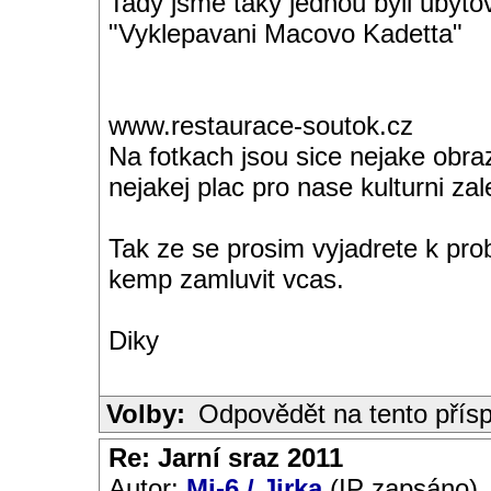
Tady jsme taky jednou byli ubyto
"Vyklepavani Macovo Kadetta"
www.restaurace-soutok.cz
Na fotkach jsou sice nejake obrazk
nejakej plac pro nase kulturni zale
Tak ze se prosim vyjadrete k pro
kemp zamluvit vcas.
Diky
Volby:
Odpovědět na tento přís
Re: Jarní sraz 2011
Autor:
Mi-6 / Jirka
(IP zapsáno)