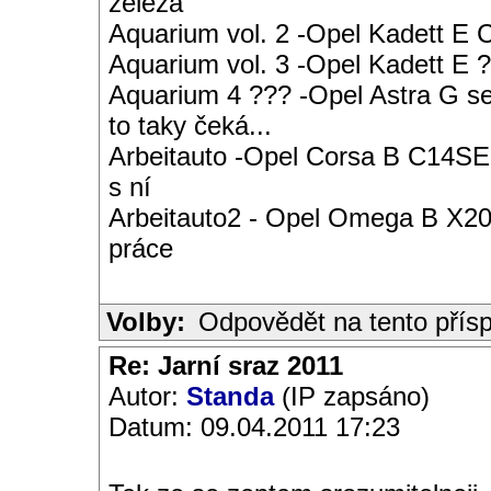
železa
Aquarium vol. 2 -Opel Kadett E
Aquarium vol. 3 -Opel Kadett E ?
Aquarium 4 ??? -Opel Astra G s
to taky čeká...
Arbeitauto -Opel Corsa B C14SE 
s ní
Arbeitauto2 - Opel Omega B X20S
práce
Volby:
Odpovědět na tento přís
Re: Jarní sraz 2011
Autor:
Standa
(IP zapsáno)
Datum: 09.04.2011 17:23