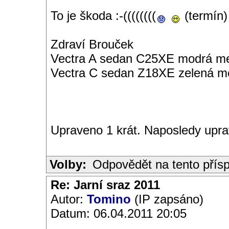
To je škoda :-((((((((
(termín)
Zdraví Brouček
Vectra A sedan C25XE modrá met
Vectra C sedan Z18XE zelená me
Upraveno 1 krát. Naposledy upra
Volby:
Odpovědět na tento přís
Re: Jarní sraz 2011
Autor:
Tomino
(IP zapsáno)
Datum: 06.04.2011 20:05