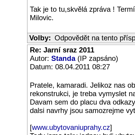
Tak je to tu,skvělá zpráva ! Ter
Milovic.
Volby:
Odpovědět na tento přís
Re: Jarní sraz 2011
Autor:
Standa
(IP zapsáno)
Datum: 08.04.2011 08:27
Pratele, kamaradi. Jelikoz nas o
rekonstrukci, je treba vymyslet n
Davam sem do placu dva odkazy. 
dalsi navrhy jsou samozrejme vy
[
www.ubytovaniuprahy.cz
]