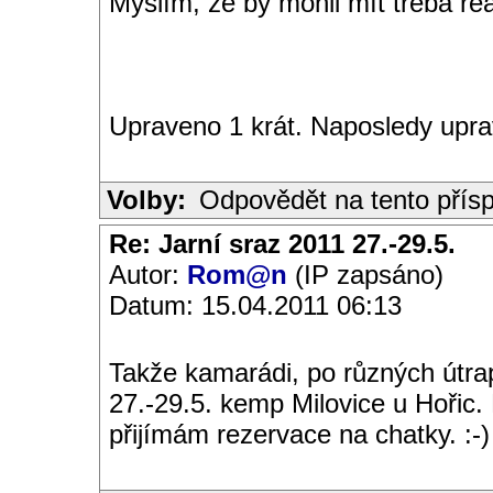
Myslím, že by mohli mít třeba reá
Upraveno 1 krát. Naposledy upra
Volby:
Odpovědět na tento přís
Re: Jarní sraz 2011 27.-29.5.
Autor:
Rom@n
(IP zapsáno)
Datum: 15.04.2011 06:13
Takže kamarádi, po různých útra
27.-29.5. kemp Milovice u Hořic. 
přijímám rezervace na chatky. :-)