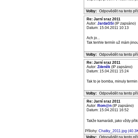
Volby:
Odpovědět na tento př
Re: Jarní sraz 2011
Autor:
JardaGSi
(IP zapsáno)
Datum: 15.04.2011 10:13
Ach jo...
Tak tenhle termín už mám jino
Volby:
Odpovědět na tento př
Re: Jarní sraz 2011
Autor:
Zdeněk
(IP zapsáno)
Datum: 15.04.2011 15:24
Tak to je bomba, minuly termi
Volby:
Odpovědět na tento př
Re: Jarní sraz 2011
Autor:
Rom@n
(IP zapsáno)
Datum: 15.04.2011 16:52
Takže kamarádi, jako vždy přik
Přílohy:
Chatky_2011.jpg (40.3
Volby:
Odpovědět na tento př