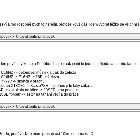
ský Brod (osobně bych to neřešil, protože když dáš lidem vybrat těžko se všichni sh
íspěvek
•
Citovat tento příspěvek
en pověstný kemp u Poděbrad...ale jinak je mi to jedno...přijedu tam nebo tam, o m
E C16NZ -> betonovej můstek a pak do železa
E C16NZ -> E16NZ -> 18E -> železo
 ????? -> skončil v prachu
sedan X18XE1 -> Xcože?XE -> jednou jí to taky čeká...
E -> zakukala na klice -> 20SER a na pole s ní
0SE "prcek" -> zetor na tahání věcí a do práce
íspěvek
•
Citovat tento příspěvek
rodu, poněvadž to mám přesně asi 10km od baráku:-D...