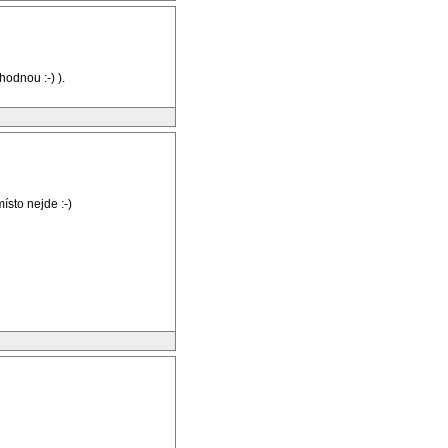
odnou :-) ).
ísto nejde :-)