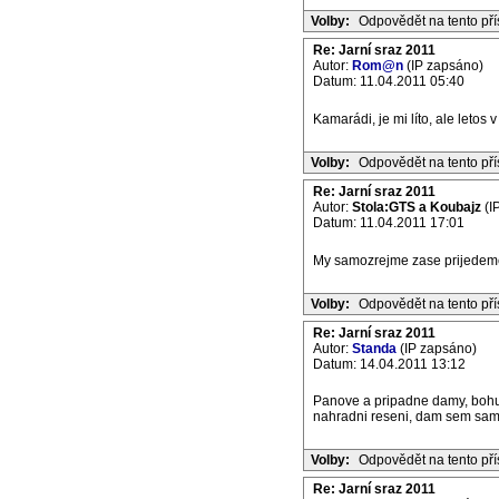
Volby:
Odpovědět na tento př
Re: Jarní sraz 2011
Autor:
Rom@n
(IP zapsáno)
Datum: 11.04.2011 05:40
Kamarádi, je mi líto, ale letos
Volby:
Odpovědět na tento př
Re: Jarní sraz 2011
Autor:
Stola:GTS a Koubajz
(I
Datum: 11.04.2011 17:01
My samozrejme zase prijedeme
Volby:
Odpovědět na tento př
Re: Jarní sraz 2011
Autor:
Standa
(IP zapsáno)
Datum: 14.04.2011 13:12
Panove a pripadne damy, bohuze
nahradni reseni, dam sem sam
Volby:
Odpovědět na tento př
Re: Jarní sraz 2011