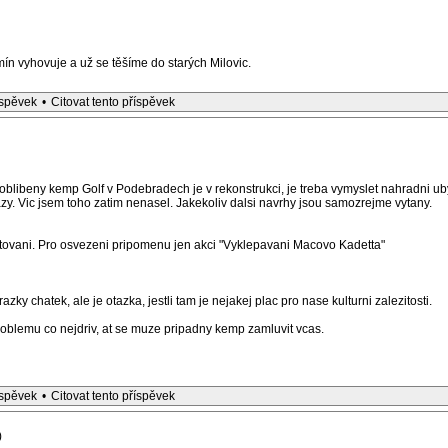
rmín vyhovuje a už se těšíme do starých Milovic.
íspěvek
•
Citovat tento příspěvek
 oblibeny kemp Golf v Podebradech je v rekonstrukci, je treba vymyslet nahradni ub
. Vic jsem toho zatim nenasel. Jakekoliv dalsi navrhy jsou samozrejme vytany.
ytovani. Pro osvezeni pripomenu jen akci "Vyklepavani Macovo Kadetta"
zky chatek, ale je otazka, jestli tam je nejakej plac pro nase kulturni zalezitosti.
roblemu co nejdriv, at se muze pripadny kemp zamluvit vcas.
íspěvek
•
Citovat tento příspěvek
)