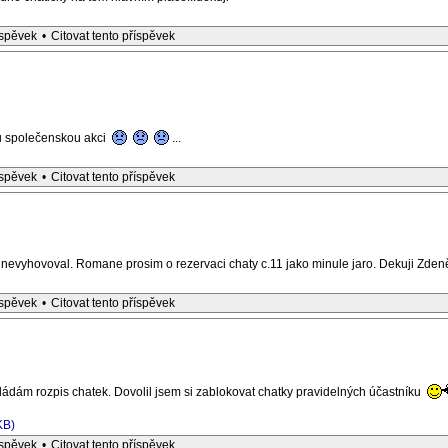
íspěvek
•
Citovat tento příspěvek
u společenskou akci
...
íspěvek
•
Citovat tento příspěvek
n nevyhovoval. Romane prosim o rezervaci chaty c.11 jako minule jaro. Dekuji Zden
íspěvek
•
Citovat tento příspěvek
ládám rozpis chatek. Dovolil jsem si zablokovat chatky pravidelných účastníku
KB)
íspěvek
•
Citovat tento příspěvek