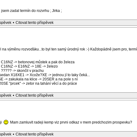
jsem zadal termín do rozvrhu ; Jirka ;
íspěvek
•
Citovat tento příspěvek
na výměnu rozvoďáku...to byl ten samý úrodný rok :-) Každopádně jsem pro, termí
E C16NZ -> betonovej můstek a pak do železa
E C16NZ -> E16NZ -> 18E -> železo
 ????? -> skončil v prachu
sedan X18XE1 -> Xcože?XE -> jednou jí to taky čeká...
E -> zakukala na klice -> 20SER a na pole s ní
0SE "prcek" -> zetor na tahání věcí a do práce
íspěvek
•
Citovat tento příspěvek
ji
Mam zamluvit radeji kemp viz prvni odkaz v mem predchozim prospevku?
íspěvek
•
Citovat tento příspěvek