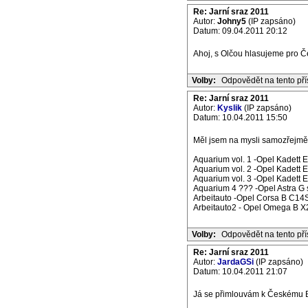
Re: Jarní sraz 2011
Autor:
Johny5
(IP zapsáno)
Datum: 09.04.2011 20:12
Ahoj, s Olčou hlasujeme pro Če
Volby:
Odpovědět na tento př
Re: Jarní sraz 2011
Autor:
Kyslik
(IP zapsáno)
Datum: 10.04.2011 15:50
Měl jsem na mysli samozřejmě t
Aquarium vol. 1 -Opel Kadett 
Aquarium vol. 2 -Opel Kadett 
Aquarium vol. 3 -Opel Kadett E
Aquarium 4 ??? -Opel Astra G 
Arbeitauto -Opel Corsa B C14S
Arbeitauto2 - Opel Omega B X2
Volby:
Odpovědět na tento př
Re: Jarní sraz 2011
Autor:
JardaGSi
(IP zapsáno)
Datum: 10.04.2011 21:07
Já se přimlouvám k Českému B