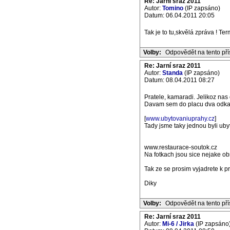
Re: Jarní sraz 2011
Autor:
Tomino
(IP zapsáno)
Datum: 06.04.2011 20:05
Tak je to tu,skvělá zpráva ! Te
Volby:
Odpovědět na tento př
Re: Jarní sraz 2011
Autor:
Standa
(IP zapsáno)
Datum: 08.04.2011 08:27
Pratele, kamaradi. Jelikoz nas
Davam sem do placu dva odkazy
[
www.ubytovaniuprahy.cz
]
Tady jsme taky jednou byli ub
www.restaurace-soutok.cz
Na fotkach jsou sice nejake obra
Tak ze se prosim vyjadrete k p
Diky
Volby:
Odpovědět na tento př
Re: Jarní sraz 2011
Autor:
Mi-6 / Jirka
(IP zapsáno