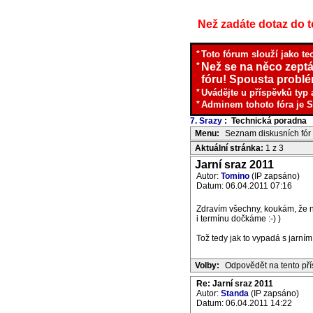
Než zadáte dotaz do te
*
Toto fórum slouží jako te
*
Než se na něco zeptá
fóru! Spousta problém
*
Uvádějte u příspěvků typ 
*
Adminem tohoto fóra je S
7. Srazy
: Technická poradna
I
Menu:
Seznam diskusních fór
Aktuální stránka:
1 z 3
Jarní sraz 2011
Autor:
Tomino
(IP zapsáno)
Datum: 06.04.2011 07:16
Zdravím všechny, koukám, že n
i termínu dočkáme :-) )
Tož tedy jak to vypadá s jarní
Volby:
Odpovědět na tento př
Re: Jarní sraz 2011
Autor:
Standa
(IP zapsáno)
Datum: 06.04.2011 14:22