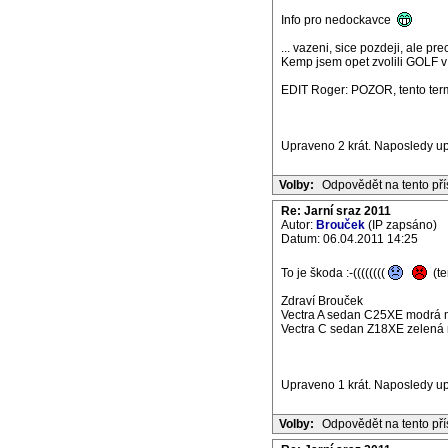
Info pro nedockavce
... vazeni, sice pozdeji, ale pre
Kemp jsem opet zvolili GOLF v
EDIT Roger: POZOR, tento termi
Upraveno 2 krát. Naposledy up
Volby:
Odpovědět na tento př
Re: Jarní sraz 2011
Autor:
Brouček
(IP zapsáno)
Datum: 06.04.2011 14:25
To je škoda :-((((((((
(te
Zdraví Brouček
Vectra A sedan C25XE modrá m
Vectra C sedan Z18XE zelená m
Upraveno 1 krát. Naposledy up
Volby:
Odpovědět na tento př