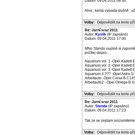
Datum: 09.04.2011 08:50
Ahoj ; kemp vypadá slušně ; už 
Volby:
Odpovědět na tento př
Re: Jarní sraz 2011
Autor:
Kyslik
(IP zapsáno)
Datum: 09.04.2011 17:00
MNo Stando ouplně si zapoměl 
počítej stopro...
Aquarium vol. 1 -Opel Kadett 
Aquarium vol. 2 -Opel Kadett 
Aquarium vol. 3 -Opel Kadett E
Aquarium 4 ??? -Opel Astra G 
Arbeitauto -Opel Corsa B C14S
Arbeitauto2 - Opel Omega B X2
Volby:
Odpovědět na tento př
Re: Jarní sraz 2011
Autor:
Standa
(IP zapsáno)
Datum: 09.04.2011 17:23
Tak ze se zeptam srozumitelne
Volby:
Odpovědět na tento př