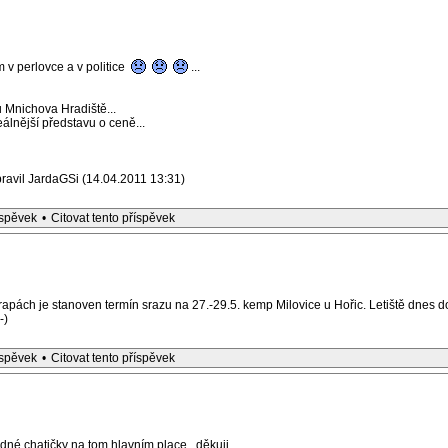
m v perlovce a v politice
...
 u Mnichova Hradiště...
eálnější představu o ceně...
ravil JardaGSi (14.04.2011 13:31)
íspěvek
•
Citovat tento příspěvek
apách je stanoven termín srazu na 27.-29.5. kemp Milovice u Hořic. Letiště dnes d
-)
íspěvek
•
Citovat tento příspěvek
edné chatičky na tom hlavním place...děkuji