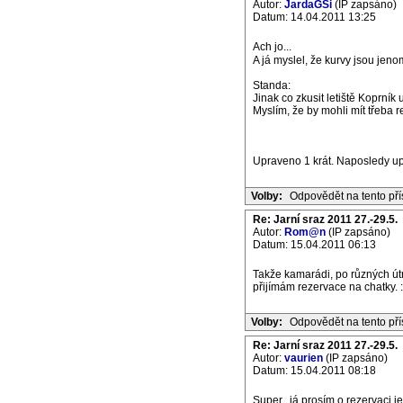
Autor:
JardaGSi
(IP zapsáno)
Datum: 14.04.2011 13:25
Ach jo...
A já myslel, že kurvy jsou jeno
Standa:
Jinak co zkusit letiště Koprník
Myslím, že by mohli mít třeba r
Upraveno 1 krát. Naposledy up
Volby:
Odpovědět na tento př
Re: Jarní sraz 2011 27.-29.5.
Autor:
Rom@n
(IP zapsáno)
Datum: 15.04.2011 06:13
Takže kamarádi, po různých útr
přijímám rezervace na chatky. :
Volby:
Odpovědět na tento př
Re: Jarní sraz 2011 27.-29.5.
Autor:
vaurien
(IP zapsáno)
Datum: 15.04.2011 08:18
Super...já prosím o rezervaci j