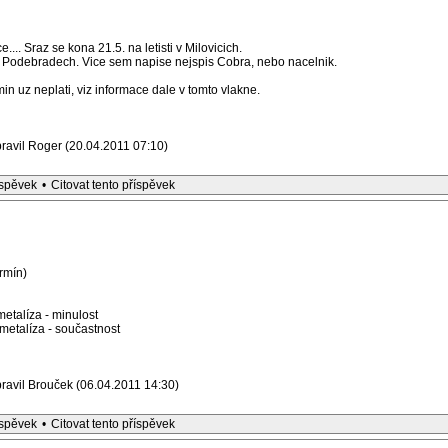
ce.... Sraz se kona 21.5. na letisti v Milovicich.
 Podebradech. Vice sem napise nejspis Cobra, nebo nacelnik.
n uz neplati, viz informace dale v tomto vlakne.
ravil Roger (20.04.2011 07:10)
íspěvek
•
Citovat tento příspěvek
rmín)
etalíza - minulost
etalíza - součastnost
ravil Brouček (06.04.2011 14:30)
íspěvek
•
Citovat tento příspěvek