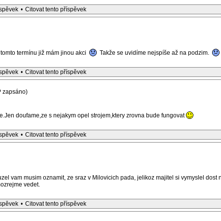
íspěvek
•
Citovat tento příspěvek
 v tomto termínu již mám jinou akci
Takže se uvidíme nejspíše až na podzim.
íspěvek
•
Citovat tento příspěvek
P zapsáno)
.Jen doufame,ze s nejakym opel strojem,ktery zrovna bude fungovat
íspěvek
•
Citovat tento příspěvek
l vam musim oznamit, ze sraz v Milovicich pada, jelikoz majitel si vymyslel dost
ozrejme vedet.
íspěvek
•
Citovat tento příspěvek