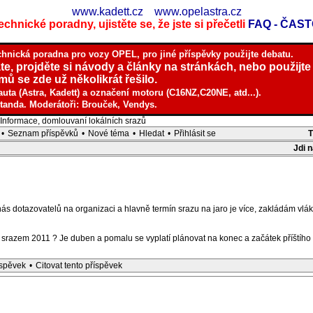
www.kadett.cz
www.opelastra.cz
chnické poradny, ujistěte se, že jste si přečetli
FAQ - ČAS
chnická poradna pro vozy OPEL, pro jiné příspěvky použijte debatu.
te, projděte si návody a články na stránkách, nebo použijte
ů se zde už několikrát řešilo.
auta (Astra, Kadett) a označení motoru (C16NZ,C20NE, atd...).
tanda. Moderátoři: Brouček, Vendys.
nformace, domlouvaní lokálních srazů
•
Seznam příspěvků
•
Nové téma
•
Hledat
•
Přihlásit se
Jdi 
ás dotazovatelů na organizaci a hlavně termín srazu na jaro je více, zakládám vlá
m srazem 2011 ? Je duben a pomalu se vyplatí plánovat na konec a začátek příštího m
íspěvek
•
Citovat tento příspěvek