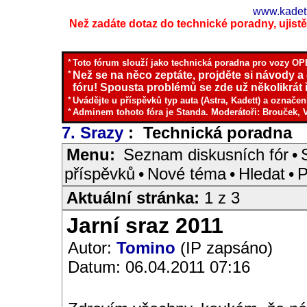
www.kadett
Než zadáte dotaz do technické poradny, ujistěte
*
Toto fórum slouží jako technická poradna pro vozy OPE
*
Než se na něco zeptáte, projděte si návody a
fóru! Spousta problémů se zde už několikrát ř
*
Uvádějte u příspěvků typ auta (Astra, Kadett) a označen
*
Adminem tohoto fóra je Standa. Moderátoři: Brouček, 
7. Srazy
: Technická poradna
I
Menu:
Seznam diskusních fór
•
příspěvků
•
Nové téma
•
Hledat
•
P
Aktuální stránka:
1 z 3
Jarní sraz 2011
Autor:
Tomino
(IP zapsáno)
Datum: 06.04.2011 07:16