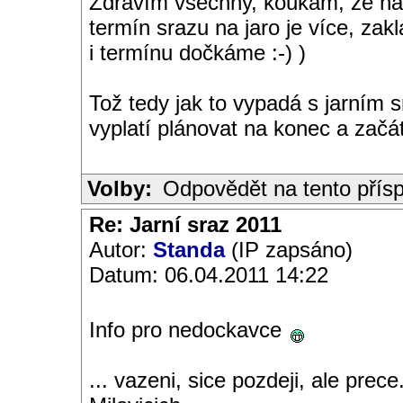
Zdravím všechny, koukám, že nás
termín srazu na jaro je více, za
i termínu dočkáme :-) )
Tož tedy jak to vypadá s jarním
vyplatí plánovat na konec a začát
Volby:
Odpovědět na tento přís
Re: Jarní sraz 2011
Autor:
Standa
(IP zapsáno)
Datum: 06.04.2011 14:22
Info pro nedockavce
... vazeni, sice pozdeji, ale prece