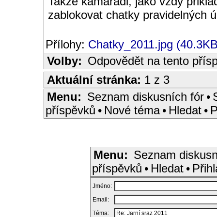
Takže kamarádi, jako vždy přiklá
zablokovat chatky pravidelných 
Přílohy:
Chatky_2011.jpg (40.3KB
Volby:
Odpovědět na tento přís
Aktuální stránka:
1 z 3
Menu:
Seznam diskusních fór
•
příspěvků
•
Nové téma
•
Hledat
•
P
Menu:
Seznam diskusn
příspěvků
•
Hledat
•
Přihl
Jméno:
Email:
Téma: