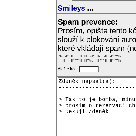
Smileys
...
Spam prevence:
Prosím, opište tento kó
slouží k blokování aut
které vkládají spam (
 **    **  **     **  **    **  **     **   *******  

  **  **   **     **  **   **   ***   ***  **     ** 

   ****    **     **  **  **    **** ****  **        

    **     *********  *****     ** *** **  ********  

    **     **     **  **  **    **     **  **     ** 

    **     **     **  **   **   **     **  **     ** 

    **     **     **  **    **  **     **   *******  
Vložte kód: