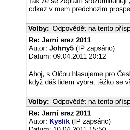
Tak ze se zeptam srozumitelneji
odkaz v mem predchozim prosp
Volby:
Odpovědět na tento přís
Re: Jarní sraz 2011
Autor:
Johny5
(IP zapsáno)
Datum: 09.04.2011 20:12
Ahoj, s Olčou hlasujeme pro Česk
když dáš lidem vybrat těžko se vš
Volby:
Odpovědět na tento přís
Re: Jarní sraz 2011
Autor:
Kyslik
(IP zapsáno)
Datum: 10.04.2011 15:50