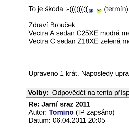
To je škoda :-((((((((
(termín)
Zdraví Brouček
Vectra A sedan C25XE modrá met
Vectra C sedan Z18XE zelená me
Upraveno 1 krát. Naposledy upra
Volby:
Odpovědět na tento přís
Re: Jarní sraz 2011
Autor:
Tomino
(IP zapsáno)
Datum: 06.04.2011 20:05