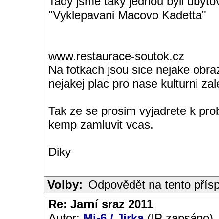
Tady jsme taky jednou byli ubyto
"Vyklepavani Macovo Kadetta"
www.restaurace-soutok.cz
Na fotkach jsou sice nejake obrazk
nejakej plac pro nase kulturni zale
Tak ze se prosim vyjadrete k pro
kemp zamluvit vcas.
Diky
Volby:
Odpovědět na tento přís
Re: Jarní sraz 2011
Autor:
Mi-6 / Jirka
(IP zapsáno)