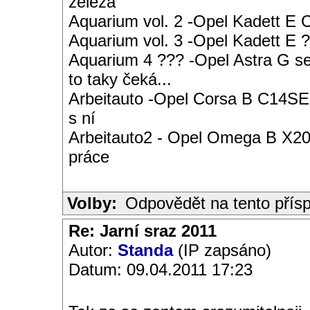
železa
Aquarium vol. 2 -Opel Kadett E
Aquarium vol. 3 -Opel Kadett E ?
Aquarium 4 ??? -Opel Astra G s
to taky čeká...
Arbeitauto -Opel Corsa B C14SE 
s ní
Arbeitauto2 - Opel Omega B X20S
práce
Volby:
Odpovědět na tento přís
Re: Jarní sraz 2011
Autor:
Standa
(IP zapsáno)
Datum: 09.04.2011 17:23