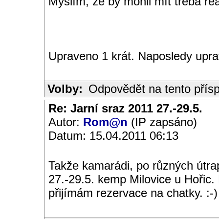
Myslím, že by mohli mít třeba reá
Upraveno 1 krát. Naposledy upra
Volby:
Odpovědět na tento přís
Re: Jarní sraz 2011 27.-29.5.
Autor:
Rom@n
(IP zapsáno)
Datum: 15.04.2011 06:13
Takže kamarádi, po různých útra
27.-29.5. kemp Milovice u Hořic. 
přijímám rezervace na chatky. :-)