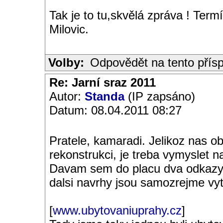
Tak je to tu,skvělá zpráva ! Ter
Milovic.
Volby:
Odpovědět na tento přís
Re: Jarní sraz 2011
Autor:
Standa
(IP zapsáno)
Datum: 08.04.2011 08:27
Pratele, kamaradi. Jelikoz nas o
rekonstrukci, je treba vymyslet n
Davam sem do placu dva odkazy. 
dalsi navrhy jsou samozrejme vy
[
www.ubytovaniuprahy.cz
]