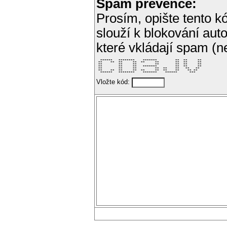
Spam prevence:
Prosím, opište tento kó
slouží k blokování aut
které vkládají spam (
  ******   ********    *******         **  **     ** 

 **    **  **     **  **     **        **  **     ** 

 **        **     **         **        **  **     ** 

 **        **     **   *******         **  **     ** 

 **        **     **         **  **    **   **   **  

 **    **  **     **  **     **  **    **    ** **   

  ******   ********    *******    ******      ***    
Vložte kód: