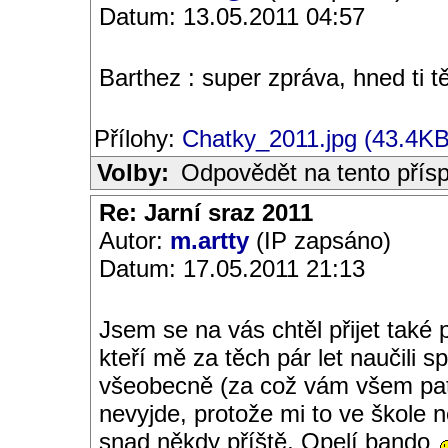
Datum: 13.05.2011 04:57
Barthez : super zpráva, hned ti 
Přílohy:
Chatky_2011.jpg (43.4KB
Volby:
Odpovědět na tento přís
Re: Jarní sraz 2011
Autor:
m.artty
(IP zapsáno)
Datum: 17.05.2011 21:13
Jsem se na vás chtěl přijet také 
kteří mě za těch pár let naučili 
všeobecně (za což vám všem patř
nevyjde, protože mi to ve škole n
snad někdy příště, Opelí bando