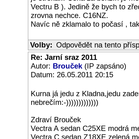
Vectru B ). Jedině že bych to zř
zrovna nechce. C16NZ.
Navíc ně zklamalo to počasí , tak
Volby:
Odpovědět na tento přís
Re: Jarní sraz 2011
Autor:
Brouček
(IP zapsáno)
Datum: 26.05.2011 20:15
Kurna já jedu z Kladna,jedu zade
nebrečím:-)))))))))))))
Zdraví Brouček
Vectra A sedan C25XE modrá met
Vectra C sedan Z18XE zelená me