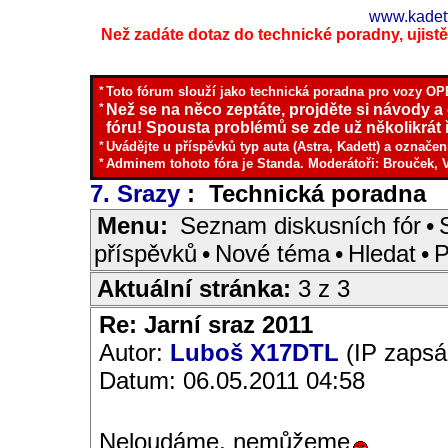
www.kadett
Než zadáte dotaz do technické poradny, ujistěte
*
Toto fórum slouží jako technická poradna pro vozy OPE
*
Než se na něco zeptáte, projděte si návody a
fóru! Spousta problémů se zde už několikrát ř
*
Uvádějte u příspěvků typ auta (Astra, Kadett) a označen
*
Adminem tohoto fóra je Standa. Moderátoři: Brouček, 
7. Srazy
: Technická poradna
I
Menu:
Seznam diskusních fór
•
příspěvků
•
Nové téma
•
Hledat
•
P
Aktuální stránka:
3 z 3
Re: Jarní sraz 2011
Autor:
Luboš X17DTL
(IP zapsá
Datum: 06.05.2011 04:58
Neloudáme, nemůžeme