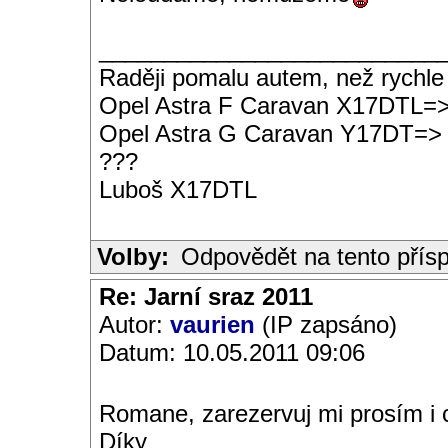
__________________________
Raději pomalu autem, než rychle
Opel Astra F Caravan X17DTL=
Opel Astra G Caravan Y17DT=>
???
Luboš X17DTL
Volby:
Odpovědět na tento přís
Re: Jarní sraz 2011
Autor:
vaurien
(IP zapsáno)
Datum: 10.05.2011 09:06
Romane, zarezervuj mi prosím i c
Díky