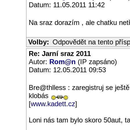
Datum: 11.05.2011 11:42
Na sraz dorazím , ale chatku net
Volby:
Odpovědět na tento přís
Re: Jarní sraz 2011
Autor:
Rom@n
(IP zapsáno)
Datum: 12.05.2011 09:53
Bre@thlless : zaregistruj se ješt
klobás
[
www.kadett.cz
]
Loni nás tam bylo skoro 50aut, ta