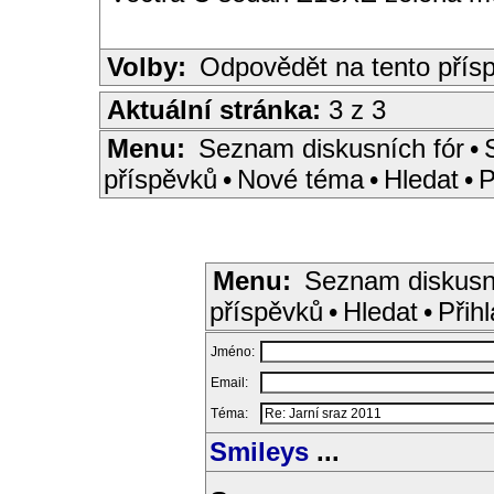
Volby:
Odpovědět na tento přís
Aktuální stránka:
3 z 3
Menu:
Seznam diskusních fór
•
příspěvků
•
Nové téma
•
Hledat
•
P
Menu:
Seznam diskusn
příspěvků
•
Hledat
•
Přihl
Jméno:
Email:
Téma:
Smileys
...