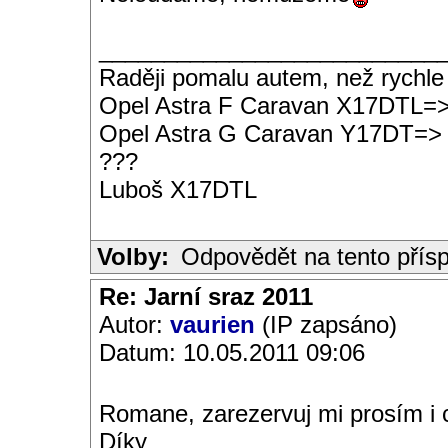
__________________________
Raději pomalu autem, než rychle
Opel Astra F Caravan X17DTL=
Opel Astra G Caravan Y17DT=>
???
Luboš X17DTL
Volby:
Odpovědět na tento přís
Re: Jarní sraz 2011
Autor:
vaurien
(IP zapsáno)
Datum: 10.05.2011 09:06
Romane, zarezervuj mi prosím i c
Díky