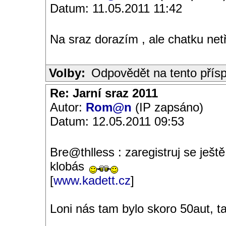
Datum: 11.05.2011 11:42
Na sraz dorazím , ale chatku net
Volby:
Odpovědět na tento přís
Re: Jarní sraz 2011
Autor:
Rom@n
(IP zapsáno)
Datum: 12.05.2011 09:53
Bre@thlless : zaregistruj se ješt
klobás
[
www.kadett.cz
]
Loni nás tam bylo skoro 50aut, ta