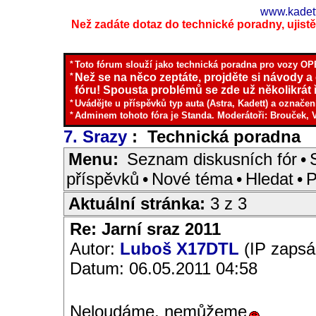
www.kadett
Než zadáte dotaz do technické poradny, ujistěte
*
Toto fórum slouží jako technická poradna pro vozy OPE
*
Než se na něco zeptáte, projděte si návody a
fóru! Spousta problémů se zde už několikrát ř
*
Uvádějte u příspěvků typ auta (Astra, Kadett) a označen
*
Adminem tohoto fóra je Standa. Moderátoři: Brouček, 
7. Srazy
: Technická poradna
I
Menu:
Seznam diskusních fór
•
příspěvků
•
Nové téma
•
Hledat
•
P
Aktuální stránka:
3 z 3
Re: Jarní sraz 2011
Autor:
Luboš X17DTL
(IP zapsá
Datum: 06.05.2011 04:58
Neloudáme, nemůžeme