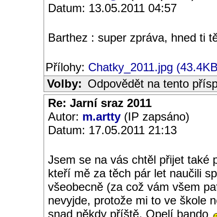
Datum: 13.05.2011 04:57
Barthez : super zpráva, hned ti 
Přílohy:
Chatky_2011.jpg (43.4KB
Volby:
Odpovědět na tento přís
Re: Jarní sraz 2011
Autor:
m.artty
(IP zapsáno)
Datum: 17.05.2011 21:13
Jsem se na vás chtěl přijet také 
kteří mě za těch pár let naučili 
všeobecně (za což vám všem patř
nevyjde, protože mi to ve škole n
snad někdy příště, Opelí bando