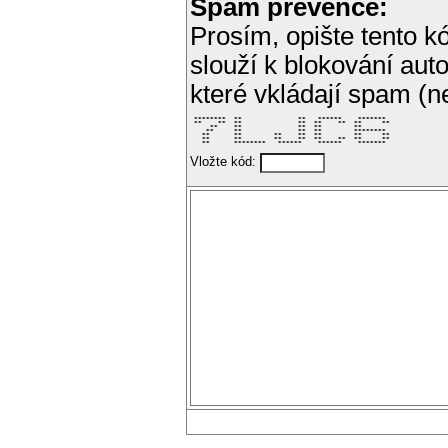
Spam prevence:
Prosím, opište tento kó
slouží k blokování aut
které vkládají spam (
 ********  **              **   ******    *******  

 **    **  **              **  **    **  **     ** 

     **    **              **  **        **        

    **     **              **  **        ********  

   **      **        **    **  **        **     ** 

   **      **        **    **  **    **  **     ** 

   **      ********   ******    ******    *******  
Vložte kód: