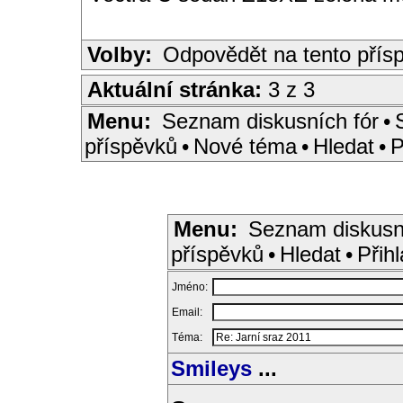
Volby:
Odpovědět na tento přís
Aktuální stránka:
3 z 3
Menu:
Seznam diskusních fór
•
příspěvků
•
Nové téma
•
Hledat
•
P
Menu:
Seznam diskusn
příspěvků
•
Hledat
•
Přihl
Jméno:
Email:
Téma:
Smileys
...