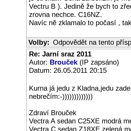
Vectru B ). Jedině že bych to zř
zrovna nechce. C16NZ.
Navíc ně zklamalo to počasí , tak
Volby:
Odpovědět na tento přís
Re: Jarní sraz 2011
Autor:
Brouček
(IP zapsáno)
Datum: 26.05.2011 20:15
Kurna já jedu z Kladna,jedu zade
nebrečím:-)))))))))))))
Zdraví Brouček
Vectra A sedan C25XE modrá met
Vectra C sedan Z18XE zelená me