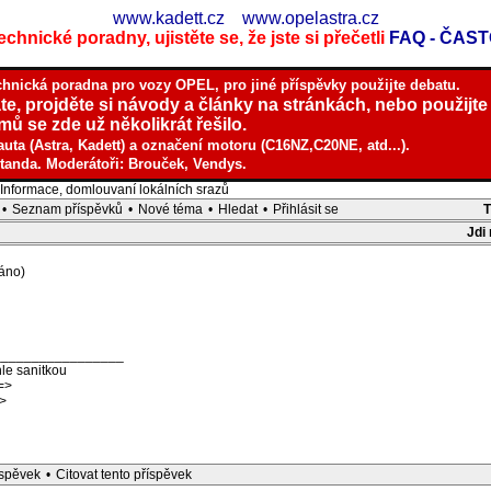
www.kadett.cz
www.opelastra.cz
chnické poradny, ujistěte se, že jste si přečetli
FAQ - ČAS
chnická poradna pro vozy OPEL, pro jiné příspěvky použijte debatu.
te, projděte si návody a články na stránkách, nebo použijte
ů se zde už několikrát řešilo.
auta (Astra, Kadett) a označení motoru (C16NZ,C20NE, atd...).
tanda. Moderátoři: Brouček, Vendys.
nformace, domlouvaní lokálních srazů
•
Seznam příspěvků
•
Nové téma
•
Hledat
•
Přihlásit se
Jdi
áno)
_________________
le sanitkou
=>
>
íspěvek
•
Citovat tento příspěvek