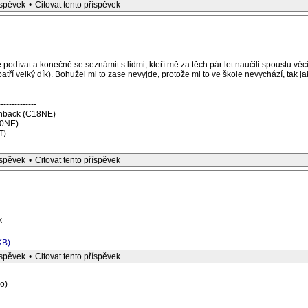
íspěvek
•
Citovat tento příspěvek
é podívat a konečně se seznámit s lidmi, kteří mě za těch pár let naučili spoustu vě
ří velký dík). Bohužel mi to zase nevyjde, protože mi to ve škole nevychází, tak j
--------------
tchback (C18NE)
20NE)
T)
íspěvek
•
Citovat tento příspěvek
k
KB)
íspěvek
•
Citovat tento příspěvek
o)