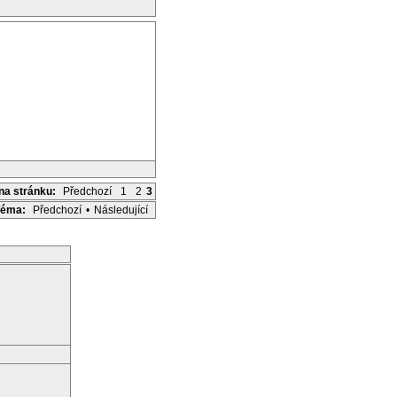
 na stránku:
Předchozí
1
2
3
Téma:
Předchozí
•
Následující