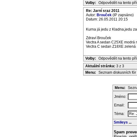
Volby:
Odpovědět na tento př
Re: Jarní sraz 2011
Autor:
Brouček
(IP zapsáno)
Datum: 26.05.2011 20:15
Kurna já jedu z Kladna,jedu zad
Zdraví Brouček
Vectra A sedan C25XE modrá m
Vectra C sedan Z18XE zelená m
Volby:
Odpovědět na tento př
Aktuální stránka:
3 z 3
Menu:
Seznam diskusních fór
Menu:
Sezna
Jméno:
Email:
Téma:
Smileys
...
Spam preve
Prosím, opiš