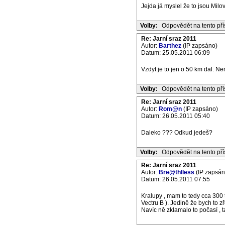
Jejda já myslel že to jsou Milo
Volby:
Odpovědět na tento př
Re: Jarní sraz 2011
Autor:
Barthez
(IP zapsáno)
Datum: 25.05.2011 06:09
Vzdyt je to jen o 50 km dal. Neni
Volby:
Odpovědět na tento př
Re: Jarní sraz 2011
Autor:
Rom@n
(IP zapsáno)
Datum: 26.05.2011 05:40
Daleko ??? Odkud jedeš?
Volby:
Odpovědět na tento př
Re: Jarní sraz 2011
Autor:
Bre@thlless
(IP zapsán
Datum: 26.05.2011 07:55
Kralupy , mam to tedy cca 300 
Vectru B ). Jedině že bych to
Navíc ně zklamalo to počasí , ta