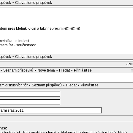
íspěvek
•
Citovat tento příspěvek
em přes Mělník -Jičín a taky nebrečím:-)))))))))))))
etalíza - minulost
etalíza - součastnost
íspěvek
•
Citovat tento příspěvek
Jdi
•
Seznam příspěvků
•
Nové téma
•
Hledat
•
Přihlásit se
m diskusních fór
•
Seznam příspěvků
•
Hledat
•
Přihlásit se
nce:
te tento kód. Toto opatření slouží k blokování automatických robotů, které