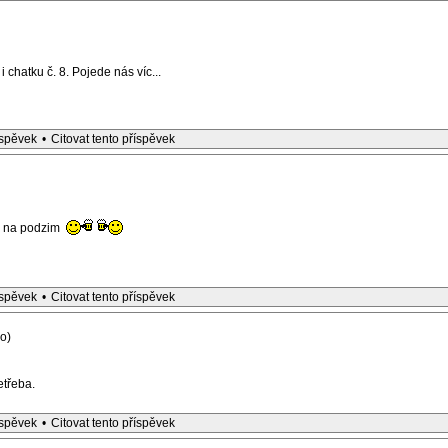
chatku č. 8. Pojede nás víc...
íspěvek
•
Citovat tento příspěvek
ad na podzim
íspěvek
•
Citovat tento příspěvek
o)
etřeba.
íspěvek
•
Citovat tento příspěvek