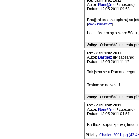
Re: Jarní sraz 2011
Autor:
Rom@n
(IP zapsáno)
Datum: 12.05.2011 09:53
Bre@thlless : zaregistruj se j
[
www.kadett.cz
]
Loni nás tam bylo skoro 50aut, 
Volby:
Odpovědět na tento př
Re: Jarní sraz 2011
Autor:
Barthez
(IP zapsáno)
Datum: 12.05.2011 11:17
Tak jsem se u Romana regnul :
Tesime se na vas !!!
Volby:
Odpovědět na tento př
Re: Jarní sraz 2011
Autor:
Rom@n
(IP zapsáno)
Datum: 13.05.2011 04:57
Barthez : super zpráva, hned t
Přílohy:
Chatky_2011.jpg (43.4