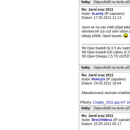
Volby:
Odpovědět na tento př
Re: Jarní sraz 2011
Autor:
m.artty
(IP zapsáno)
Datum: 17.05.2011 21:13
Jsem se na vás chtěl přijet tak
všeobecně (za což vám všem pat
někdy příště, Opelí bando
-----------------------------------------
'86 Opel Kadett GLS 5 dv. ha
'88 Opel Kadett GSI cabrio (C
'00 Opel Omega 2,5 TD (X25D
Volby:
Odpovědět na tento př
Re: Jarní sraz 2011
Autor:
Rom@n
(IP zapsáno)
Datum: 24.05.2011 18:04
Aktualizovaný seznam chatiče
Přílohy:
Chatky_2011.jpg (47.1
Volby:
Odpovědět na tento př
Re: Jarní sraz 2011
Autor:
Bre@thlless
(IP zapsán
Datum: 25.05.2011 05:17