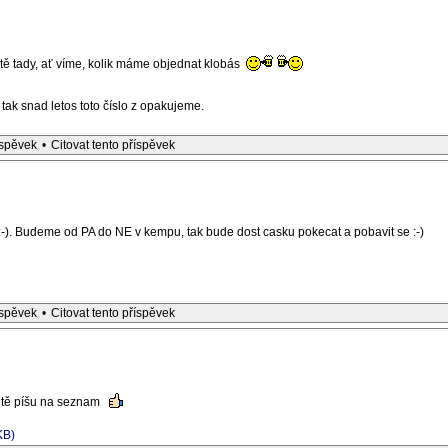
eště tady, ať víme, kolik máme objednat klobás
tak snad letos toto číslo z opakujeme.
íspěvek
•
Citovat tento příspěvek
-). Budeme od PA do NE v kempu, tak bude dost casku pokecat a pobavit se :-)
íspěvek
•
Citovat tento příspěvek
i tě píšu na seznam
KB)