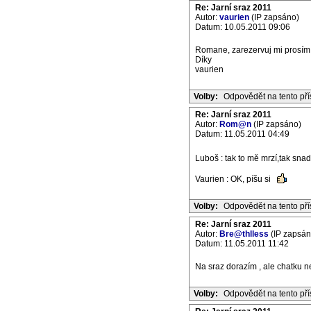
Re: Jarní sraz 2011
Autor:
vaurien
(IP zapsáno)
Datum: 10.05.2011 09:06
Romane, zarezervuj mi prosím i 
Díky
vaurien
Volby:
Odpovědět na tento př
Re: Jarní sraz 2011
Autor:
Rom@n
(IP zapsáno)
Datum: 11.05.2011 04:49
Luboš : tak to mě mrzí,tak sn
Vaurien : OK, píšu si
Volby:
Odpovědět na tento př
Re: Jarní sraz 2011
Autor:
Bre@thlless
(IP zapsán
Datum: 11.05.2011 11:42
Na sraz dorazím , ale chatku n
Volby:
Odpovědět na tento př