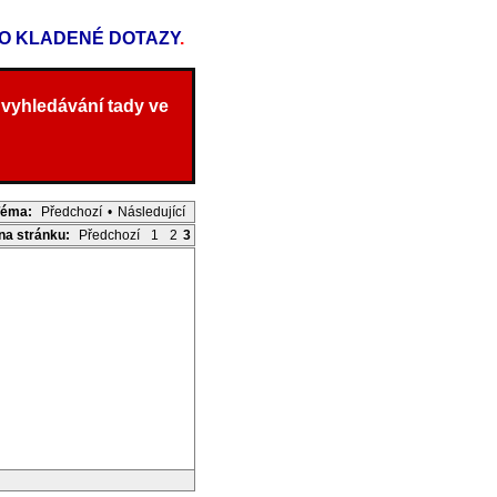
TO KLADENÉ DOTAZY
.
 vyhledávání tady ve
Téma:
Předchozí
•
Následující
 na stránku:
Předchozí
1
2
3