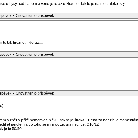
vice u Lysý nad Labem a vono je to až u Hradce. Tak to jě na mě daleko. sry.
íspěvek
•
Citovat tento příspěvek
 to tak hrozne.... doraz....
íspěvek
•
Citovat tento příspěvek
íspěvek
•
Citovat tento příspěvek
o)
tam a zpět a ještě nemam dálničku , tak to je štreka... Cena za benzín je moment
 zředil ethanolem a do toho se mi moc zrovna nechce. C16NZ.
k je to 50/50.