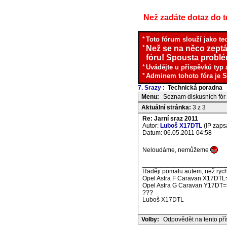
Než zadáte dotaz do te
*
Toto fórum slouží jako te
*
Než se na něco zeptá
fóru! Spousta problém
*
Uvádějte u příspěvků typ 
*
Adminem tohoto fóra je S
7. Srazy
: Technická poradna
I
Menu:
Seznam diskusních fór
Aktuální stránka:
3 z 3
Re: Jarní sraz 2011
Autor:
Luboš X17DTL
(IP zaps
Datum: 06.05.2011 04:58
Neloudáme, nemůžeme
_______________________
Raději pomalu autem, než rych
Opel Astra F Caravan X17DTL
Opel Astra G Caravan Y17DT=
???
Luboš X17DTL
Volby:
Odpovědět na tento př