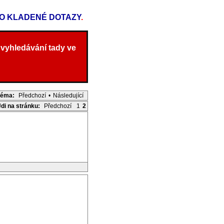
TO KLADENÉ DOTAZY
.
 vyhledávání tady ve
Téma:
Předchozí
•
Následující
Jdi na stránku:
Předchozí
1
2