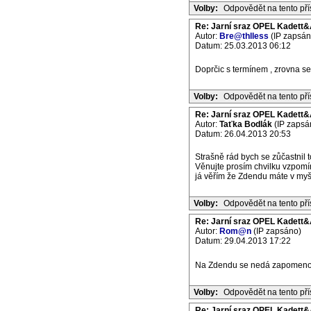
Volby:
Odpovědět na tento př
Re: Jarní sraz OPEL Kadett&
Autor:
Bre@thlless
(IP zapsán
Datum: 25.03.2013 06:12
Doprčic s termínem , zrovna s
Volby:
Odpovědět na tento př
Re: Jarní sraz OPEL Kadett&
Autor:
Taťka Bodlák
(IP zapsá
Datum: 26.04.2013 20:53
Strašně rád bych se zůčastnil 
Věnujte prosím chvilku vzpomí
já věřím že Zdendu máte v myš
Volby:
Odpovědět na tento př
Re: Jarní sraz OPEL Kadett&
Autor:
Rom@n
(IP zapsáno)
Datum: 29.04.2013 17:22
Na Zdendu se nedá zapomen
Volby:
Odpovědět na tento př
Re: Jarní sraz OPEL Kadett&