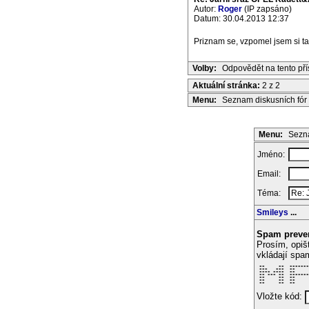
Autor:
Roger
(IP zapsáno)
Datum: 30.04.2013 12:37
Priznam se, vzpomel jsem si ta
Volby:
Odpovědět na tento př
Aktuální stránka:
2 z 2
Menu:
Seznam diskusních fór
Menu:
Sezna
Jméno:
Email:
Téma:
Smileys
...
Spam preve
Prosím, opiš
vkládají spa
 **     **  *******
 ***   ***  **     
 **** ****  **     
 ** *** **  *******
 **     **  **     
 **     **  **     
 **     **  **     
Vložte kód: