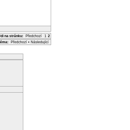
Jdi na stránku:
Předchozí
1
2
Téma:
Předchozí
•
Následující