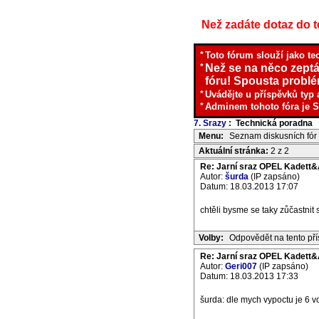
Než zadáte dotaz do te
*
Toto fórum slouží jako te
*
Než se na něco zeptá
fóru! Spousta problém
*
Uvádějte u příspěvků typ 
*
Adminem tohoto fóra je S
7. Srazy
: Technická poradna
I
Menu:
Seznam diskusních fór
Aktuální stránka:
2 z 2
Re: Jarní sraz OPEL Kadett&
Autor:
šurda
(IP zapsáno)
Datum: 18.03.2013 17:07
chtěli bysme se taky zůčastnit 
Volby:
Odpovědět na tento př
Re: Jarní sraz OPEL Kadett&
Autor:
Geri007
(IP zapsáno)
Datum: 18.03.2013 17:33
šurda: dle mych vypoctu je 6 v