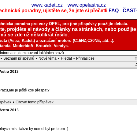
www.kadett.cz
www.opelastra.cz
chnické poradny, ujistěte se, že jste si přečetli
FAQ - ČAS
chnická poradna pro vozy OPEL, pro jiné příspěvky použijte debatu.
te, projděte si návody a články na stránkách, nebo použijte
ů se zde už několikrát řešilo.
auta (Astra, Kadett) a označení motoru (C16NZ,C20NE, atd...).
tanda. Moderátoři: Brouček, Vendys.
nformace, domlouvaní lokálních srazů
•
Seznam příspěvků
•
Nové téma
•
Hledat
•
Přihlásit se
Astra 2013
srazu,ale je ještě kde přespat?
íspěvek
•
Citovat tento příspěvek
Astra 2013
olnych mist, takze by nemel byt problem:-)