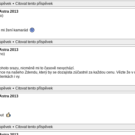
íspěvek
•
Citovat tento příspěvek
Astra 2013
o)
e mi žení kamarád
íspěvek
•
Citovat tento příspěvek
Astra 2013
no)
tohoto srazu, nicméně mi to časově nevychází.
nce na našeho Zdendu, který by se dozajista zúčastnil za každou cenu. Vězte že v 
lenkách i vy.
íspěvek
•
Citovat tento příspěvek
Astra 2013
out
íspěvek
•
Citovat tento příspěvek
Astra 2013