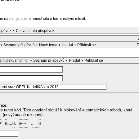
m na nej, jen jsem nemel silu o tom s nekym mluvit.
íspěvek
•
Citovat tento příspěvek
•
Seznam příspěvků
•
Nové téma
•
Hledat
•
Přihlásit se
m diskusních fór
•
Seznam příspěvků
•
Hledat
•
Přihlásit se
nce:
te tento kód. Toto opatření slouží k blokování automatických robotů, které
m (nevyžádané reklamy).
*   **         ********        ** 

**  **    **   **              ** 

**  **    **   **              ** 

*   **    **   ******          ** 

    *********  **        **    ** 

          **   **        **    ** 

          **   ********   ******  