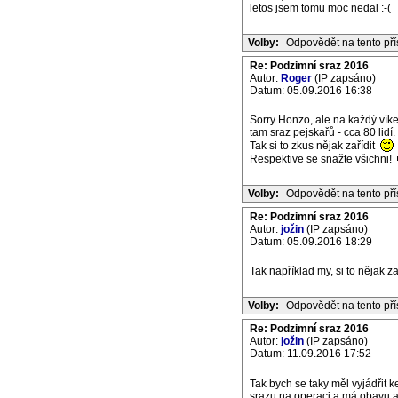
letos jsem tomu moc nedal :-(
Volby:
Odpovědět na tento př
Re: Podzimní sraz 2016
Autor:
Roger
(IP zapsáno)
Datum: 05.09.2016 16:38
Sorry Honzo, ale na každý víke
tam sraz pejskařů - cca 80 lidí
Tak si to zkus nějak zařídit
Respektive se snažte všichni!
Volby:
Odpovědět na tento př
Re: Podzimní sraz 2016
Autor:
jožin
(IP zapsáno)
Datum: 05.09.2016 18:29
Tak například my, si to nějak 
Volby:
Odpovědět na tento př
Re: Podzimní sraz 2016
Autor:
jožin
(IP zapsáno)
Datum: 11.09.2016 17:52
Tak bych se taky měl vyjádřit 
srazu na operaci a má obavu a