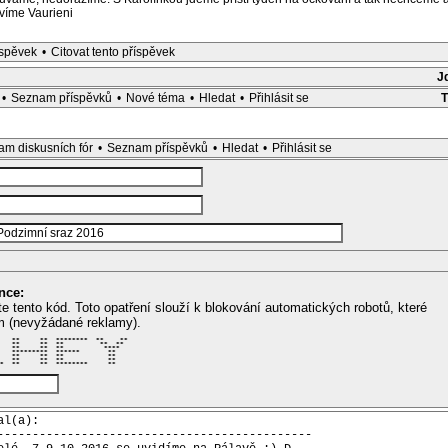
víme Vaurieni
íspěvek
•
Citovat tento příspěvek
J
•
Seznam příspěvků
•
Nové téma
•
Hledat
•
Přihlásit se
m diskusních fór
•
Seznam příspěvků
•
Hledat
•
Přihlásit se
nce:
te tento kód. Toto opatření slouží k blokování automatických robotů, které
m (nevyžádané reklamy).
   **     **  ********  **    ** 

   **     **  **         **  **  

   **     **  **          ****   

   *********  ******       **    

   **     **  **           **    

   **     **  **           **    

*  **     **  ********     **    