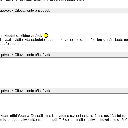
íspěvek
•
Citovat tento příspěvek
u, rozhodni se klidně v pátek
 a však uvidíte, zda pojedete nebo ne. Když ne, nic se neděje, jen se nám bude po V
to dobře dopadne.
íspěvek
•
Citovat tento příspěvek
íspěvek
•
Citovat tento příspěvek
znam přihláškama. Dospěli jsme k pevnému rozhodnutí a to, že se nezúčastníme :-
ic, ortoped taky k ničemu nedospěl. Tož se tam mějte hezky a chovejte se slušně :