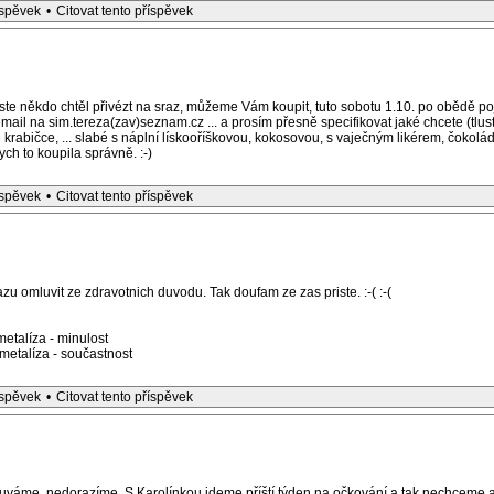
íspěvek
•
Citovat tento příspěvek
e někdo chtěl přivézt na sraz, můžeme Vám koupit, tuto sobotu 1.10. po obědě 
mail na sim.tereza(zav)seznam.cz ... a prosím přesně specifikovat jaké chcete (tlus
rabičce, ... slabé s náplní lískooříškovou, kokosovou, s vaječným likérem, čokoládo
ych to koupila správně. :-)
íspěvek
•
Citovat tento příspěvek
u omluvit ze zdravotnich duvodu. Tak doufam ze zas priste. :-( :-(
etalíza - minulost
etalíza - součastnost
íspěvek
•
Citovat tento příspěvek
váme, nedorazíme. S Karolínkou jdeme příští týden na očkování a tak nechceme a