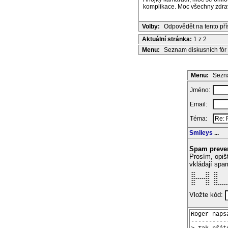
komplikace. Moc všechny zdra
Volby:
Odpovědět na tento př
Aktuální stránka:
1 z 2
Menu:
Seznam diskusních fór
Menu:
Sezna
Jméno:
Email:
Téma:
Smileys
...
Spam preve
Prosím, opiš
vkládají spa
 **     **  **     
 **     **  **     
 **     **  **     
 *********  **     
 **     **  **     
 **     **  **     
 **     **  *******
Vložte kód: