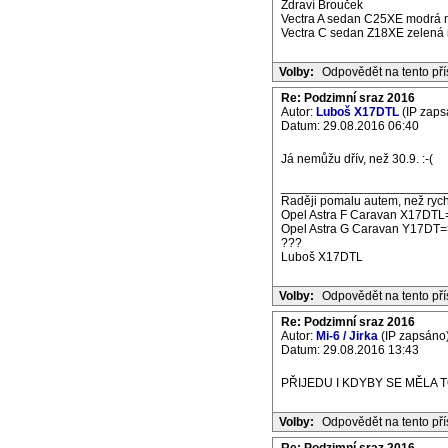
Zdraví Brouček
Vectra A sedan C25XE modrá m
Vectra C sedan Z18XE zelená m
Volby:
Odpovědět na tento př
Re: Podzimní sraz 2016
Autor:
Luboš X17DTL
(IP zaps
Datum: 29.08.2016 06:40
Já nemůžu dřív, než 30.9. :-(
_______________________
Raději pomalu autem, než rych
Opel Astra F Caravan X17DTL
Opel Astra G Caravan Y17DT=
???
Luboš X17DTL
Volby:
Odpovědět na tento př
Re: Podzimní sraz 2016
Autor:
Mi-6 / Jirka
(IP zapsáno
Datum: 29.08.2016 13:43
PŘIJEDU I KDYBY SE MĚLA 
Volby:
Odpovědět na tento př