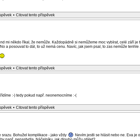
íspěvek
•
Citovat tento příspěvek
nd mi někdo říkal, že nemůže. Každopádně si nemůžeme moc vybírat, celé září je ta
. No a posouvat to dál, to už nemá cenu. Navíc, jak jsem psal, to zas nemůže tenhle a
íspěvek
•
Citovat tento příspěvek
zařídíme :-) tedy pokud např. neonemocníme :-(
íspěvek
•
Citovat tento příspěvek
ke srazu. Bohužel komplikace - jako vždy
Nevím jestli se hlásit nebo ne. Eva j
by např. nenastydla. Náčelníku, jak dlouho můžu otálet?