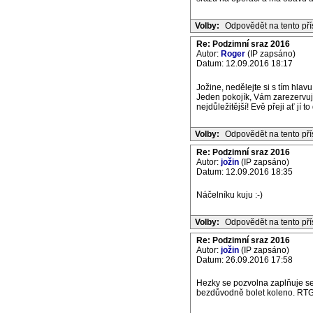
Volby:
Odpovědět na tento př
Re: Podzimní sraz 2016
Autor:
Roger
(IP zapsáno)
Datum: 12.09.2016 18:17
Jožine, nedělejte si s tím hlav
Jeden pokojík, Vám zarezervuji
nejdůležitější! Evě přeji ať jí 
Volby:
Odpovědět na tento př
Re: Podzimní sraz 2016
Autor:
jožin
(IP zapsáno)
Datum: 12.09.2016 18:35
Náčelníku kuju :-)
Volby:
Odpovědět na tento př
Re: Podzimní sraz 2016
Autor:
jožin
(IP zapsáno)
Datum: 26.09.2016 17:58
Hezky se pozvolna zaplňuje se
bezdůvodně bolet koleno. RTG n