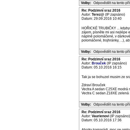
Volby:
Odpovědět na tento př
Re: Podzimní sraz 2016
Autor:
Terez@
(IP zapsáno)
Datum: 29.09.2016 10:40
HOŘICKÉ TRUBIČKY ... kdybyst
zájem, písněte mi asi nejlépe e
náplně polomáčené, v dárkové k
polomáčené, trojhránky, ...), ab
Volby:
Odpovědět na tento př
Re: Podzimní sraz 2016
Autor:
Brouček
(IP zapsáno)
Datum: 05.10.2016 16:15
Tak ja se bohuzel musim ze sraz
Zdraví Brouček
Vectra A sedan C25XE modrá m
Vectra C sedan Z18XE zelená m
Volby:
Odpovědět na tento př
Re: Podzimní sraz 2016
Autor:
Vaurienovi
(IP zapsáno)
Datum: 05.10.2016 17:36
Ahojky kamarádi, moc se omlou