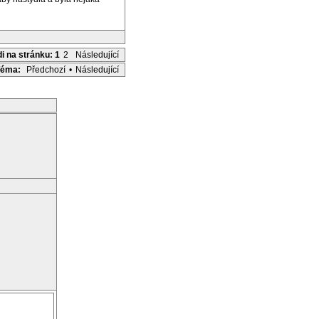
di na stránku:
1
2
Následující
Téma:
Předchozí
•
Následující