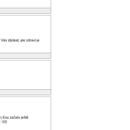
ás stýskat, ale zdraví je
( Evu začalo ještě
-))))