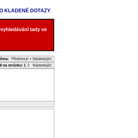
TO KLADENÉ DOTAZY
.
 vyhledávání tady ve
Téma:
Předchozí
•
Následující
di na stránku:
1
2
Následující