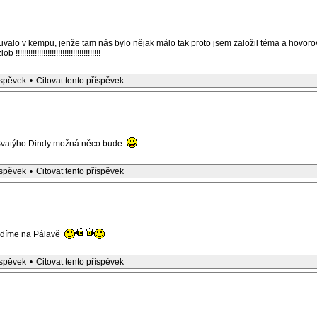
uvalo v kempu, jenže tam nás bylo nějak málo tak proto jsem založil téma a hovorov
!!!!!!!!!!!!!!!!!!!!!!!!!!!!!!!!!!
íspěvek
•
Citovat tento příspěvek
Svatýho Dindy možná něco bude
íspěvek
•
Citovat tento příspěvek
vidíme na Pálavě
íspěvek
•
Citovat tento příspěvek