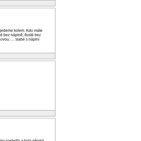
pojedeme kolem. Kdo máte
té bez náplně, tlusté bez
vou, .... slabé s náplní
by nastydla a byla nějaká