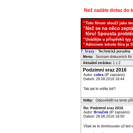
Než zadáte dotaz do te
*
Toto fórum slouží jako te
*
Než se na něco zeptá
fóru! Spousta problém
*
Uvádějte u příspěvků typ 
*
Adminem tohoto fóra je S
7. Srazy
: Technická poradna
I
Menu:
Seznam diskusních fór
Aktuální stránka:
1 z 2
Podzimní sraz 2016
Autor:
cobra
(IP zapsáno)
Datum: 28.08.2016 18:44
Tak jak to vidíte lidi?
Volby:
Odpovědět na tento př
Re: Podzimní sraz 2016
Autor:
Brouček
(IP zapsáno)
Datum: 28.08.2016 18:50
Však se to domlouvalo už ted 