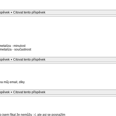
íspěvek
•
Citovat tento příspěvek
etalíza - minulost
etalíza - součastnost
íspěvek
•
Citovat tento příspěvek
a můj email, díky.
íspěvek
•
Citovat tento příspěvek
 jsem říkal že nemůžu :-(, ale asi se posnažím