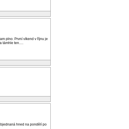
m plno. První víkend v říjnu je
 támhle ten.....
e objednaná hned na pondělí po