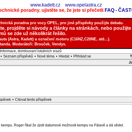
www.kadett.cz
www.opelastra.cz
chnické poradny, ujistěte se, že jste si přečetli
FAQ - ČAS
chnická poradna pro vozy OPEL, pro jiné příspěvky použijte debatu.
te, projděte si návody a články na stránkách, nebo použijte
ů se zde už několikrát řešilo.
auta (Astra, Kadett) a označení motoru (C16NZ,C20NE, atd...).
tanda. Moderátoři: Brouček, Vendys.
nformace, domlouvaní lokálních srazů
•
Seznam příspěvků
•
Nové téma
•
Hledat
•
Přihlásit se
J
íspěvek
•
Citovat tento příspěvek
v kempu. Roger říkal že zjistí datumové možnosti kempu na Pálavě a dá vědet.