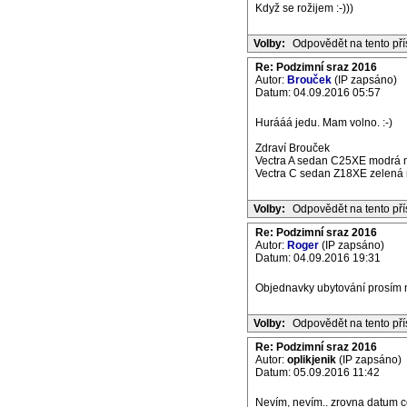
Když se rožijem :-)))
Volby:
Odpovědět na tento př
Re: Podzimní sraz 2016
Autor:
Brouček
(IP zapsáno)
Datum: 04.09.2016 05:57
Hurááá jedu. Mam volno. :-)
Zdraví Brouček
Vectra A sedan C25XE modrá m
Vectra C sedan Z18XE zelená m
Volby:
Odpovědět na tento př
Re: Podzimní sraz 2016
Autor:
Roger
(IP zapsáno)
Datum: 04.09.2016 19:31
Objednavky ubytování prosím n
Volby:
Odpovědět na tento př
Re: Podzimní sraz 2016
Autor:
oplikjenik
(IP zapsáno)
Datum: 05.09.2016 11:42
Nevím, nevím.. zrovna datum co