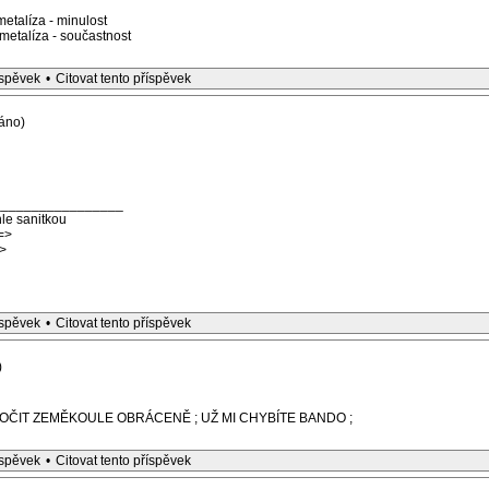
etalíza - minulost
etalíza - součastnost
íspěvek
•
Citovat tento příspěvek
áno)
_________________
le sanitkou
=>
>
íspěvek
•
Citovat tento příspěvek
)
TOČIT ZEMĚKOULE OBRÁCENĚ ; UŽ MI CHYBÍTE BANDO ;
íspěvek
•
Citovat tento příspěvek