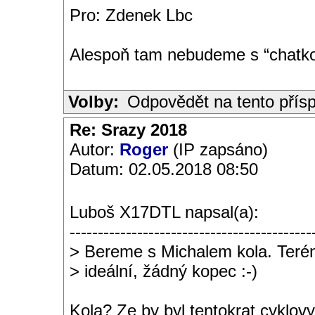
Pro: Zdenek Lbc
Alespoň tam nebudeme s “chatkou
Volby:
Odpovědět na tento přís
Re: Srazy 2018
Autor:
Roger
(IP zapsáno)
Datum: 02.05.2018 08:50
Luboš X17DTL napsal(a):
-------------------------------------------
> Bereme s Michalem kola. Terén
> ideální, žádný kopec :-)
Kola? Ze by byl tentokrat cyklovy