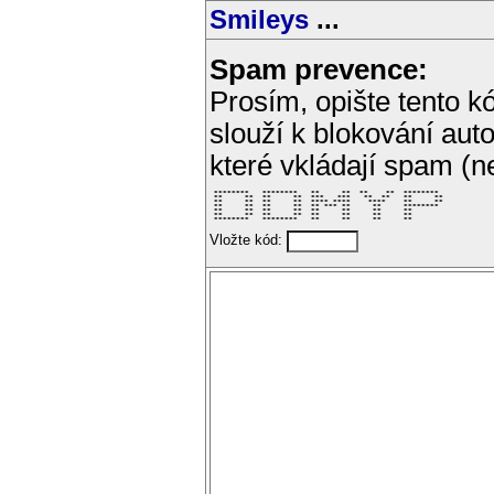
Smileys
...
Spam prevence:
Prosím, opište tento kó
slouží k blokování aut
které vkládají spam (
 ********   ********   **     **  **    **  ********  

 **     **  **     **  ***   ***   **  **   **     ** 

 **     **  **     **  **** ****    ****    **     ** 

 **     **  **     **  ** *** **     **     ********  

 **     **  **     **  **     **     **     **        

 **     **  **     **  **     **     **     **        

 ********   ********   **     **     **     **        
Vložte kód: