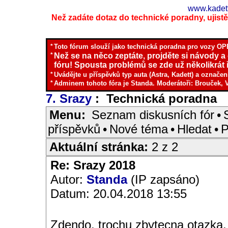
www.kadett
Než zadáte dotaz do technické poradny, ujistěte
*
Toto fórum slouží jako technická poradna pro vozy OPE
*
Než se na něco zeptáte, projděte si návody a
fóru! Spousta problémů se zde už několikrát ř
*
Uvádějte u příspěvků typ auta (Astra, Kadett) a označen
*
Adminem tohoto fóra je Standa. Moderátoři: Brouček, 
7. Srazy
: Technická poradna
I
Menu:
Seznam diskusních fór
•
příspěvků
•
Nové téma
•
Hledat
•
P
Aktuální stránka:
2 z 2
Re: Srazy 2018
Autor:
Standa
(IP zapsáno)
Datum: 20.04.2018 13:55
Zdendo, trochu zbytecna otazka