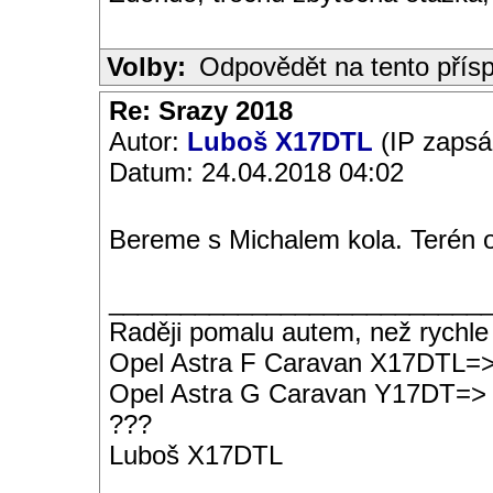
Volby:
Odpovědět na tento přís
Re: Srazy 2018
Autor:
Luboš X17DTL
(IP zapsá
Datum: 24.04.2018 04:02
Bereme s Michalem kola. Terén ok
__________________________
Raději pomalu autem, než rychle
Opel Astra F Caravan X17DTL=
Opel Astra G Caravan Y17DT=>
???
Luboš X17DTL