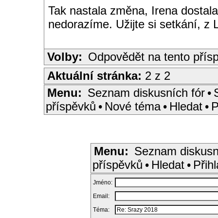
Tak nastala změna, Irena dostala
nedorazíme. Užijte si setkání, z 
Volby:
Odpovědět na tento přís
Aktuální stránka:
2 z 2
Menu:
Seznam diskusních fór
•
příspěvků
•
Nové téma
•
Hledat
•
P
Menu:
Seznam diskusn
příspěvků
•
Hledat
•
Přihl
Jméno:
Email:
Téma: