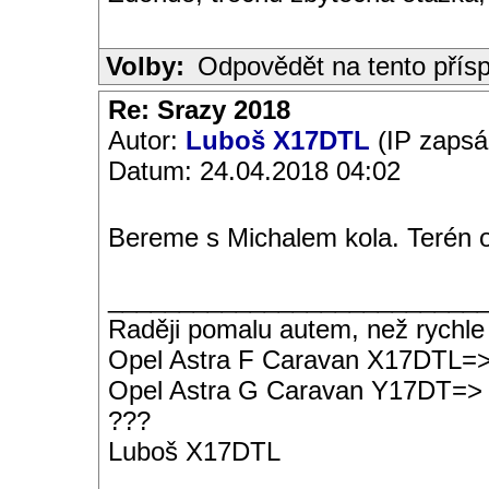
Volby:
Odpovědět na tento přís
Re: Srazy 2018
Autor:
Luboš X17DTL
(IP zapsá
Datum: 24.04.2018 04:02
Bereme s Michalem kola. Terén ok
__________________________
Raději pomalu autem, než rychle
Opel Astra F Caravan X17DTL=
Opel Astra G Caravan Y17DT=>
???
Luboš X17DTL