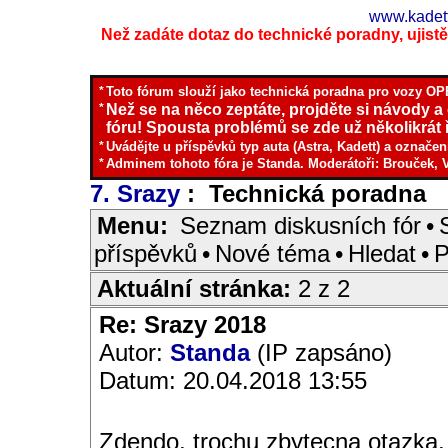
www.kadett
Než zadáte dotaz do technické poradny, ujistěte
*
Toto fórum slouží jako technická poradna pro vozy OPE
*
Než se na něco zeptáte, projděte si návody a
fóru! Spousta problémů se zde už několikrát ř
*
Uvádějte u příspěvků typ auta (Astra, Kadett) a označen
*
Adminem tohoto fóra je Standa. Moderátoři: Brouček, 
7. Srazy
: Technická poradna
I
Menu:
Seznam diskusních fór
•
příspěvků
•
Nové téma
•
Hledat
•
P
Aktuální stránka:
2 z 2
Re: Srazy 2018
Autor:
Standa
(IP zapsáno)
Datum: 20.04.2018 13:55
Zdendo, trochu zbytecna otazka