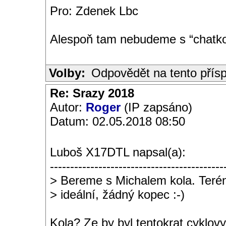
Pro: Zdenek Lbc
Alespoň tam nebudeme s “chatkou
Volby:
Odpovědět na tento přís
Re: Srazy 2018
Autor:
Roger
(IP zapsáno)
Datum: 02.05.2018 08:50
Luboš X17DTL napsal(a):
-------------------------------------------
> Bereme s Michalem kola. Terén
> ideální, žádný kopec :-)
Kola? Ze by byl tentokrat cyklovy