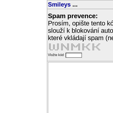
Smileys
...
Spam prevence:
Prosím, opište tento kó
slouží k blokování aut
které vkládají spam (
 **      **  **    **  **     **  **    **  **    ** 

 **  **  **  ***   **  ***   ***  **   **   **   **  

 **  **  **  ****  **  **** ****  **  **    **  **   

 **  **  **  ** ** **  ** *** **  *****     *****    

 **  **  **  **  ****  **     **  **  **    **  **   

 **  **  **  **   ***  **     **  **   **   **   **  

  ***  ***   **    **  **     **  **    **  **    ** 
Vložte kód: