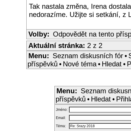
Tak nastala změna, Irena dostala
nedorazíme. Užijte si setkání, z 
Volby:
Odpovědět na tento přís
Aktuální stránka:
2 z 2
Menu:
Seznam diskusních fór
•
příspěvků
•
Nové téma
•
Hledat
•
P
Menu:
Seznam diskusn
příspěvků
•
Hledat
•
Přihl
Jméno:
Email:
Téma: