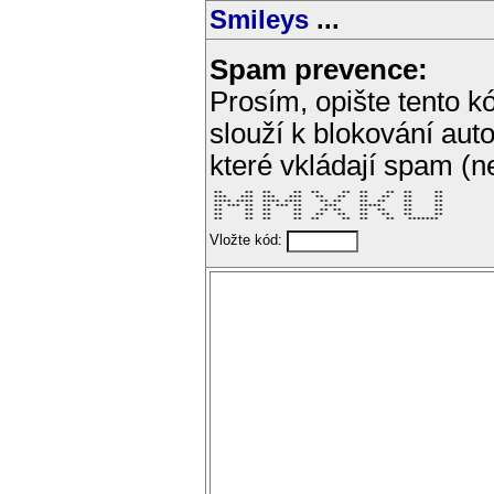
Smileys
...
Spam prevence:
Prosím, opište tento kó
slouží k blokování aut
které vkládají spam (
 **     **  **     **  **     **  **    **  **     ** 

 ***   ***  ***   ***   **   **   **   **   **     ** 

 **** ****  **** ****    ** **    **  **    **     ** 

 ** *** **  ** *** **     ***     *****     **     ** 

 **     **  **     **    ** **    **  **    **     ** 

 **     **  **     **   **   **   **   **   **     ** 

 **     **  **     **  **     **  **    **   *******  
Vložte kód: