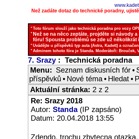
www.kadett
Než zadáte dotaz do technické poradny, ujistěte
*
Toto fórum slouží jako technická poradna pro vozy OPE
*
Než se na něco zeptáte, projděte si návody a
fóru! Spousta problémů se zde už několikrát ř
*
Uvádějte u příspěvků typ auta (Astra, Kadett) a označen
*
Adminem tohoto fóra je Standa. Moderátoři: Brouček, 
7. Srazy
: Technická poradna
I
Menu:
Seznam diskusních fór
•
příspěvků
•
Nové téma
•
Hledat
•
P
Aktuální stránka:
2 z 2
Re: Srazy 2018
Autor:
Standa
(IP zapsáno)
Datum: 20.04.2018 13:55
Zdendo, trochu zbytecna otazka