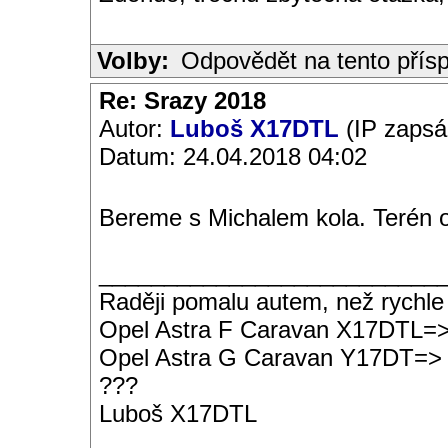
Volby:
Odpovědět na tento přís
Re: Srazy 2018
Autor:
Luboš X17DTL
(IP zapsá
Datum: 24.04.2018 04:02
Bereme s Michalem kola. Terén ok
__________________________
Raději pomalu autem, než rychle
Opel Astra F Caravan X17DTL=
Opel Astra G Caravan Y17DT=>
???
Luboš X17DTL