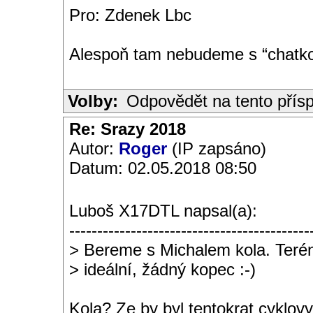
Pro: Zdenek Lbc
Alespoň tam nebudeme s “chatkou
Volby:
Odpovědět na tento přís
Re: Srazy 2018
Autor:
Roger
(IP zapsáno)
Datum: 02.05.2018 08:50
Luboš X17DTL napsal(a):
-------------------------------------------
> Bereme s Michalem kola. Terén
> ideální, žádný kopec :-)
Kola? Ze by byl tentokrat cyklovy