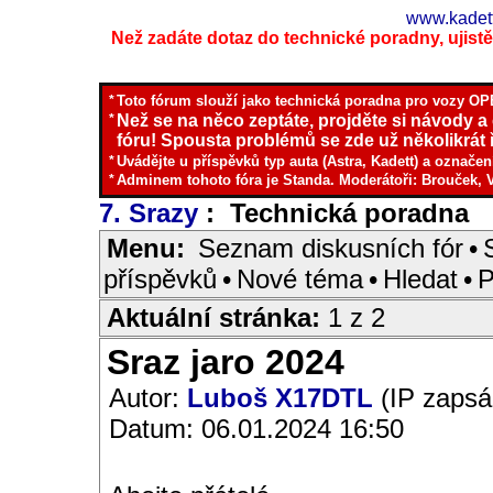
www.kadett
Než zadáte dotaz do technické poradny, ujistěte
*
Toto fórum slouží jako technická poradna pro vozy OPE
*
Než se na něco zeptáte, projděte si návody a
fóru! Spousta problémů se zde už několikrát ř
*
Uvádějte u příspěvků typ auta (Astra, Kadett) a označen
*
Adminem tohoto fóra je Standa. Moderátoři: Brouček, 
7. Srazy
: Technická poradna
I
Menu:
Seznam diskusních fór
•
příspěvků
•
Nové téma
•
Hledat
•
P
Aktuální stránka:
1 z 2
Sraz jaro 2024
Autor:
Luboš X17DTL
(IP zapsá
Datum: 06.01.2024 16:50