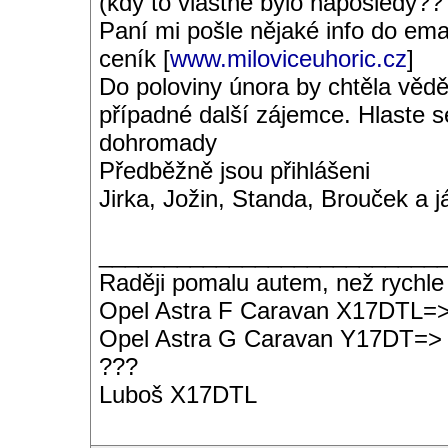
(kdy to vlastně bylo naposledy??
Paní mi pošle nějaké info do emai
ceník [
www.miloviceuhoric.cz
]
Do poloviny února by chtěla vědě
případné další zájemce. Hlaste s
dohromady
Předběžně jsou přihlášeni
Jirka, Jožin, Standa, Brouček a j
__________________________
Raději pomalu autem, než rychle
Opel Astra F Caravan X17DTL=
Opel Astra G Caravan Y17DT=>
???
Luboš X17DTL