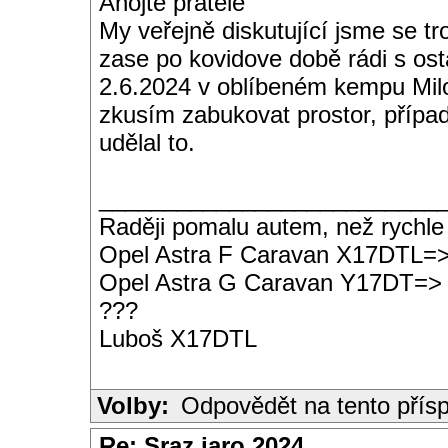
Ahojte přátelé
My veřejně diskutující jsme se tr
zase po kovidove době rádi s ost
2.6.2024 v oblíbeném kempu Milo
zkusím zabukovat prostor, přípa
udělal to.
__________________________
Raději pomalu autem, než rychle
Opel Astra F Caravan X17DTL=
Opel Astra G Caravan Y17DT=>
???
Luboš X17DTL
Volby:
Odpovědět na tento přís
Re: Sraz jaro 2024