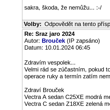
sakra, škoda, že nemůžu... :-/
Volby:
Odpovědět na tento přís
Re: Sraz jaro 2024
Autor:
Brouček
(IP zapsáno)
Datum: 10.01.2024 06:45
Zdravím vespolek...
Velmi rád se zúčastním, pokud to
operace ruky a termín zatím ne
Zdraví Brouček
Vectra A sedan C25XE modrá met
Vectra C sedan Z18XE zelená me