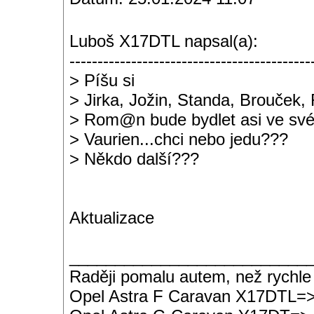
Luboš X17DTL napsal(a):
-------------------------------------------
> Píšu si
> Jirka, Jožin, Standa, Brouček,
> Rom@n bude bydlet asi ve sv
> Vaurien...chci nebo jedu???
> Někdo další???
Aktualizace
__________________________
Raději pomalu autem, než rychle
Opel Astra F Caravan X17DTL=