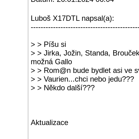
Luboš X17DTL napsal(a):
-------------------------------------------
> > Píšu si
> > Jirka, Jožin, Standa, Brouče
možná Gallo
> > Rom@n bude bydlet asi ve 
> > Vaurien...chci nebo jedu???
> > Někdo další???
Aktualizace