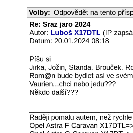
Volby:
Odpovědět na tento přís
Re: Sraz jaro 2024
Autor:
Luboš X17DTL
(IP zapsá
Datum: 20.01.2024 08:18
Píšu si
Jirka, Jožin, Standa, Brouček, Ro
Rom@n bude bydlet asi ve svém
Vaurien...chci nebo jedu???
Někdo další???
__________________________
Raději pomalu autem, než rychle
Opel Astra F Caravan X17DTL=