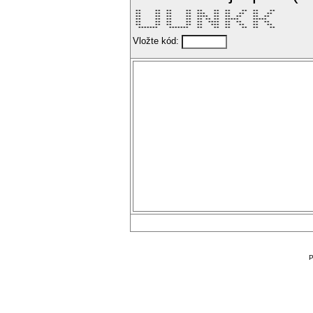
 **     **  **     **  **    **  **    **  **    ** 

 **     **  **     **  ***   **  **   **   **   **  

 **     **  **     **  ****  **  **  **    **  **   

 **     **  **     **  ** ** **  *****     *****    

 **     **  **     **  **  ****  **  **    **  **   

 **     **  **     **  **   ***  **   **   **   **  

  *******    *******   **    **  **    **  **    ** 
Vložte kód:
P