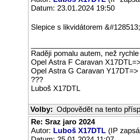
Datum: 23.01.2024 19:50
Slepice s likvidátorem &#128513
__________________________
Raději pomalu autem, než rychle
Opel Astra F Caravan X17DTL=
Opel Astra G Caravan Y17DT=>
???
Luboš X17DTL
Volby:
Odpovědět na tento přís
Re: Sraz jaro 2024
Autor:
Luboš X17DTL
(IP zapsá
Datum: 25.01.2024 11:07