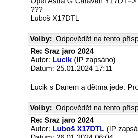
Opel Astra G Caravan Y17DT=>
???
Luboš X17DTL
Volby:
Odpovědět na tento přís
Re: Sraz jaro 2024
Autor:
Lucik
(IP zapsáno)
Datum: 25.01.2024 17:11
Lucik s Danem a dětma jede. Pr
Volby:
Odpovědět na tento přís
Re: Sraz jaro 2024
Autor:
Luboš X17DTL
(IP zapsá
Datum: 26.01.2024 06:04