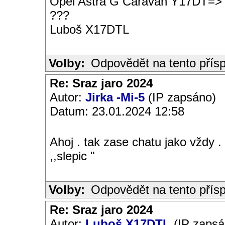
Opel Astra G Caravan Y17DT=>
???
Luboš X17DTL
Volby:
Odpovědět na tento přís
Re: Sraz jaro 2024
Autor:
Jirka -Mi-5
(IP zapsáno)
Datum: 23.01.2024 12:58
Ahoj . tak zase chatu jako vždy .
,,slepic "
Volby:
Odpovědět na tento přís
Re: Sraz jaro 2024
Autor:
Luboš X17DTL
(IP zapsá