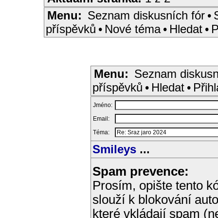
Menu:
Seznam diskusních fór
•
příspěvků
•
Nové téma
•
Hledat
•
P
Menu:
Seznam diskusn
příspěvků
•
Hledat
•
Přihl
Jméno:
Email:
Téma:
Smileys
...
Spam prevence:
Prosím, opište tento kó
slouží k blokování aut
které vkládají spam (