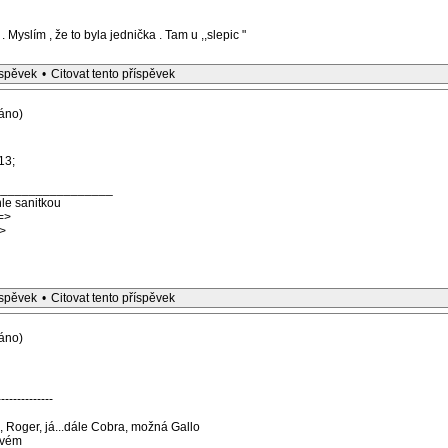
. Myslím , že to byla jednička . Tam u ,,slepic "
íspěvek
•
Citovat tento příspěvek
áno)
13;
_________________
le sanitkou
=>
>
íspěvek
•
Citovat tento příspěvek
áno)
--------------
k, Roger, já...dále Cobra, možná Gallo
svém