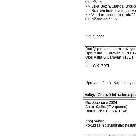
> > Píšu si
> > Jirka, Jožin, Standa, Brou
> > Rom@n bude bydlet asi v
> > Vaurien...chci nebo jedu??
> > Někdo další???
Aktualizace
_______________________
Raději pomalu autem, než rych
Opel Astra F Caravan X17DTL
Opel Astra G Caravan Y17DT=
???
Luboš X17DTL
Upraveno 1 krát. Naposledy u
Volby:
Odpovědět na tento př
Re: Sraz jaro 2024
Autor:
Gallo.
(IP zapsáno)
Datum: 26.01.2024 07:48
Ahoj bando.
Pokud se nic zvláštního nesta