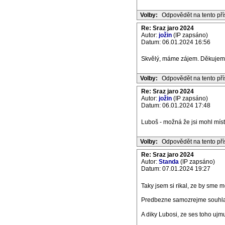
Volby:
Odpovědět na tento př
Re: Sraz jaro 2024
Autor:
jožin
(IP zapsáno)
Datum: 06.01.2024 16:56
Skvělý, máme zájem. Děkuje
Volby:
Odpovědět na tento př
Re: Sraz jaro 2024
Autor:
jožin
(IP zapsáno)
Datum: 06.01.2024 17:48
Luboš - možná že jsi mohl mís
Volby:
Odpovědět na tento př
Re: Sraz jaro 2024
Autor:
Standa
(IP zapsáno)
Datum: 07.01.2024 19:27
Taky jsem si rikal, ze by sme
Predbezne samozrejme souhl
A diky Lubosi, ze ses toho ujm