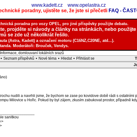
www.kadett.cz
www.opelastra.cz
chnické poradny, ujistěte se, že jste si přečetli
FAQ - ČAS
chnická poradna pro vozy OPEL, pro jiné příspěvky použijte debatu.
te, projděte si návody a články na stránkách, nebo použijte
ů se zde už několikrát řešilo.
auta (Astra, Kadett) a označení motoru (C16NZ,C20NE, atd...).
tanda. Moderátoři: Brouček, Vendys.
nformace, domlouvaní lokálních srazů
•
Seznam příspěvků
•
Nové téma
•
Hledat
•
Přihlásit se
J
áno)
 trochu nudili a navrhli jsme, že bychom se zase po kovidove době rádi s ostatními 
kempu Milovice u Hořic. Pokud by byl zájem, zkusím zabukovat prostor, případně k
_________________
le sanitkou
=>
>