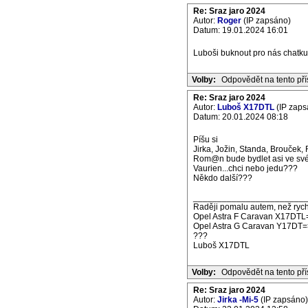
Re: Sraz jaro 2024
Autor:
Roger
(IP zapsáno)
Datum: 19.01.2024 16:01
Luboši buknout pro nás chatku 
Volby:
Odpovědět na tento př
Re: Sraz jaro 2024
Autor:
Luboš X17DTL
(IP zaps
Datum: 20.01.2024 08:18
Píšu si
Jirka, Jožin, Standa, Brouček, 
Rom@n bude bydlet asi ve sv
Vaurien...chci nebo jedu???
Někdo další???
_______________________
Raději pomalu autem, než rych
Opel Astra F Caravan X17DTL
Opel Astra G Caravan Y17DT=
???
Luboš X17DTL
Volby:
Odpovědět na tento př
Re: Sraz jaro 2024
Autor:
Jirka -Mi-5
(IP zapsáno)