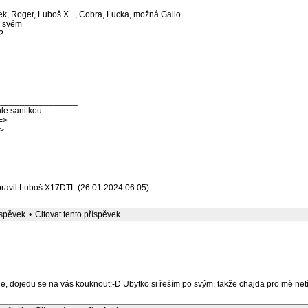
ček, Roger, Luboš X..., Cobra, Lucka, možná Gallo
e svém
?
_________________
le sanitkou
=>
>
pravil Luboš X17DTL (26.01.2024 06:05)
íspěvek
•
Citovat tento příspěvek
ne, dojedu se na vás kouknout:-D Ubytko si řeším po svým, takže chajda pro mě net