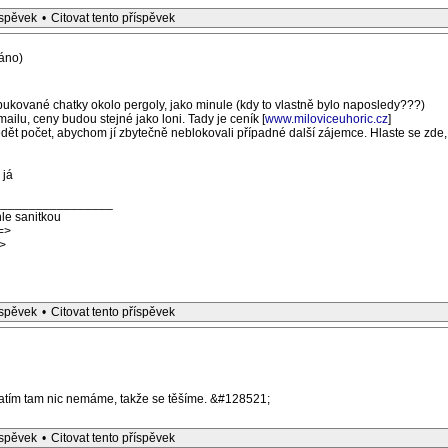
íspěvek
•
Citovat tento příspěvek
áno)
ukované chatky okolo pergoly, jako minule (kdy to vlastně bylo naposledy???)
ailu, ceny budou stejné jako loni. Tady je ceník [
www.miloviceuhoric.cz
]
dět počet, abychom jí zbytečně neblokovali případné další zájemce. Hlaste se zde, 
 já
_________________
le sanitkou
=>
>
íspěvek
•
Citovat tento příspěvek
 Zatím tam nic nemáme, takže se těšíme. &#128521;
íspěvek
•
Citovat tento příspěvek