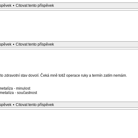
íspěvek
•
Citovat tento příspěvek
íspěvek
•
Citovat tento příspěvek
to zdravotní stav dovolí. Čeká mně totiž operace ruky a termín zatím nemám.
etalíza - minulost
etalíza - součastnost
íspěvek
•
Citovat tento příspěvek