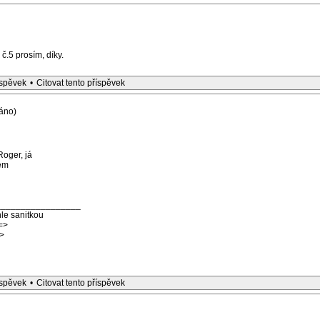
č.5 prosím, díky.
íspěvek
•
Citovat tento příspěvek
áno)
Roger, já
ém
_________________
le sanitkou
=>
>
íspěvek
•
Citovat tento příspěvek