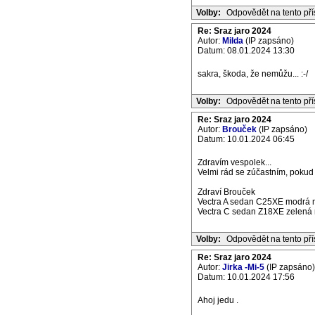
Volby:
Odpovědět na tento př
Re: Sraz jaro 2024
Autor:
Milda
(IP zapsáno)
Datum: 08.01.2024 13:30
sakra, škoda, že nemůžu... :-/
Volby:
Odpovědět na tento př
Re: Sraz jaro 2024
Autor:
Brouček
(IP zapsáno)
Datum: 10.01.2024 06:45
Zdravím vespolek...
Velmi rád se zúčastním, pokud 
Zdraví Brouček
Vectra A sedan C25XE modrá m
Vectra C sedan Z18XE zelená m
Volby:
Odpovědět na tento př
Re: Sraz jaro 2024
Autor:
Jirka -Mi-5
(IP zapsáno)
Datum: 10.01.2024 17:56
Ahoj jedu .