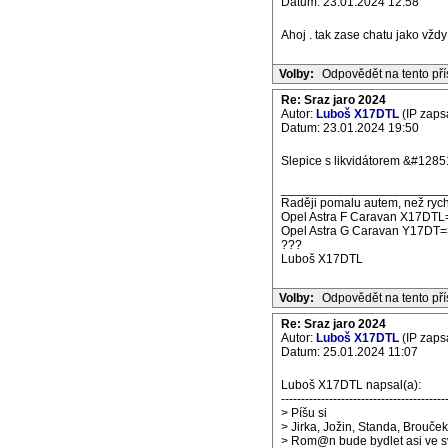
Datum: 23.01.2024 12:58
Ahoj . tak zase chatu jako vždy 
Volby:
Odpovědět na tento př
Re: Sraz jaro 2024
Autor:
Luboš X17DTL
(IP zaps
Datum: 23.01.2024 19:50
Slepice s likvidátorem &#1285
_______________________
Raději pomalu autem, než rych
Opel Astra F Caravan X17DTL
Opel Astra G Caravan Y17DT=
???
Luboš X17DTL
Volby:
Odpovědět na tento př
Re: Sraz jaro 2024
Autor:
Luboš X17DTL
(IP zaps
Datum: 25.01.2024 11:07
Luboš X17DTL napsal(a):
-----------------------------------------
> Píšu si
> Jirka, Jožin, Standa, Brouče
> Rom@n bude bydlet asi ve 