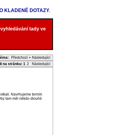
TO KLADENÉ DOTAZY
.
 vyhledávání tady ve
Téma:
Předchozí
•
Následující
di na stránku:
1
2
Následující
potkali. Navrhujeme termín
dyby tam měl někdo dlouhé