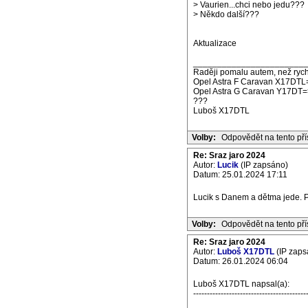
> Vaurien...chci nebo jedu???
> Někdo další???
Aktualizace
_______________________
Raději pomalu autem, než rych
Opel Astra F Caravan X17DTL
Opel Astra G Caravan Y17DT=
???
Luboš X17DTL
Volby:
Odpovědět na tento př
Re: Sraz jaro 2024
Autor:
Lucik
(IP zapsáno)
Datum: 25.01.2024 17:11
Lucik s Danem a dětma jede. P
Volby:
Odpovědět na tento př
Re: Sraz jaro 2024
Autor:
Luboš X17DTL
(IP zaps
Datum: 26.01.2024 06:04
Luboš X17DTL napsal(a):
-----------------------------------------