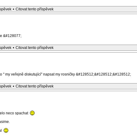
íspěvek
•
Citovat tento příspěvek
me &#128077;
íspěvek
•
Citovat tento příspěvek
to " my veřejně diskutující" napsat my rosničky &#128512;&#128512;&#128512;
íspěvek
•
Citovat tento příspěvek
 melo neco spachat
asime.
ul