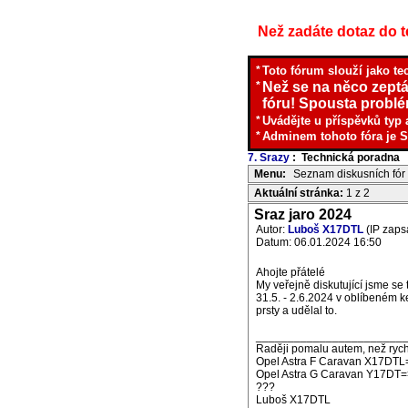
Než zadáte dotaz do te
*
Toto fórum slouží jako te
*
Než se na něco zeptá
fóru! Spousta problém
*
Uvádějte u příspěvků typ 
*
Adminem tohoto fóra je S
7. Srazy
: Technická poradna
I
Menu:
Seznam diskusních fór
Aktuální stránka:
1 z 2
Sraz jaro 2024
Autor:
Luboš X17DTL
(IP zaps
Datum: 06.01.2024 16:50
Ahojte přátelé
My veřejně diskutující jsme se
31.5. - 2.6.2024 v oblíbeném 
prsty a udělal to.
_______________________
Raději pomalu autem, než rych
Opel Astra F Caravan X17DTL
Opel Astra G Caravan Y17DT=
???
Luboš X17DTL