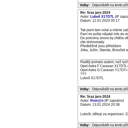
Volby:
Odpovědět na tento př
Re: Sraz jaro 2024
Autor:
Luboš X17DTL
(IP zaps
Datum: 12.01.2024 05:17
Tak jsem tam volal a máme zab
Paní mi pošle nějaké info do em
Do poloviny února by chtěla vě
vše dohromady
Předběžně jsou přihlášeni
Jirka, Jožin, Standa, Brouček a
_______________________
Raději pomalu autem, než rych
Opel Astra F Caravan X17DTL
Opel Astra G Caravan Y17DT=
???
Luboš X17DTL
Volby:
Odpovědět na tento př
Re: Sraz jaro 2024
Autor:
Rom@n
(IP zapsáno)
Datum: 13.01.2024 20:38
Luboši, děkuji za organizaci.
Volby:
Odpovědět na tento př