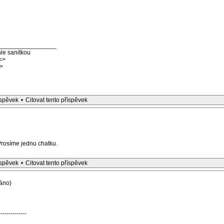
_________________
le sanitkou
=>
>
íspěvek
•
Citovat tento příspěvek
rosíme jednu chatku.
íspěvek
•
Citovat tento příspěvek
áno)
--------------