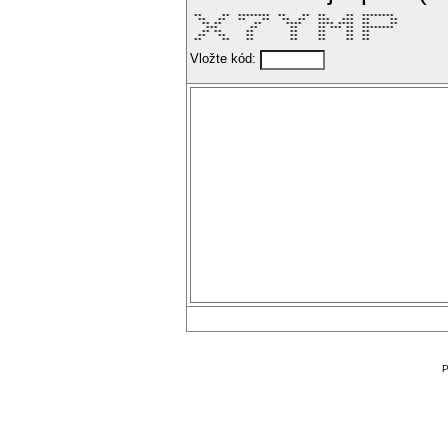
 **     **  ********  **    **  **     **  ********  

  **   **   **    **   **  **   ***   ***  **     ** 

   ** **        **      ****    **** ****  **     ** 

    ***        **        **     ** *** **  ********  

   ** **      **         **     **     **  **        

  **   **     **         **     **     **  **        

 **     **    **         **     **     **  **        
Vložte kód:
P