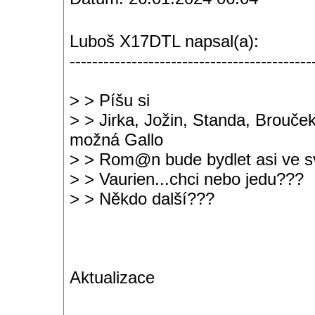
Luboš X17DTL napsal(a):
-------------------------------------------
> > Píšu si
> > Jirka, Jožin, Standa, Brouče
možná Gallo
> > Rom@n bude bydlet asi ve 
> > Vaurien...chci nebo jedu???
> > Někdo další???
Aktualizace