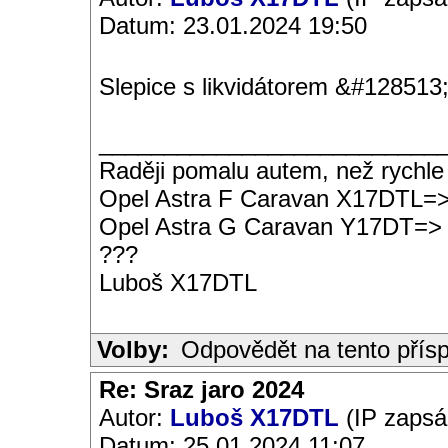
Datum: 23.01.2024 19:50
Slepice s likvidátorem &#128513
__________________________
Raději pomalu autem, než rychle
Opel Astra F Caravan X17DTL=
Opel Astra G Caravan Y17DT=>
???
Luboš X17DTL
Volby:
Odpovědět na tento přís
Re: Sraz jaro 2024
Autor:
Luboš X17DTL
(IP zapsá
Datum: 25.01.2024 11:07