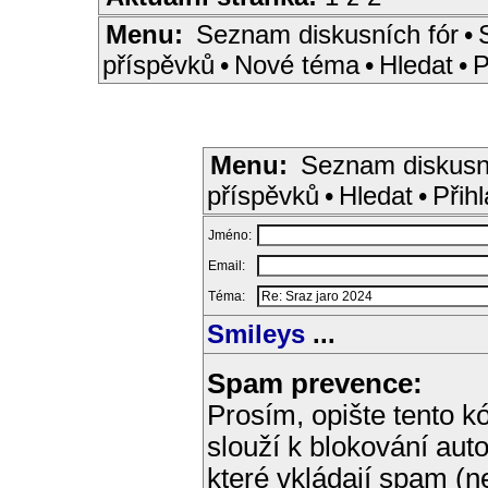
Menu:
Seznam diskusních fór
•
příspěvků
•
Nové téma
•
Hledat
•
P
Menu:
Seznam diskusn
příspěvků
•
Hledat
•
Přihl
Jméno:
Email:
Téma:
Smileys
...
Spam prevence:
Prosím, opište tento kó
slouží k blokování aut
které vkládají spam (