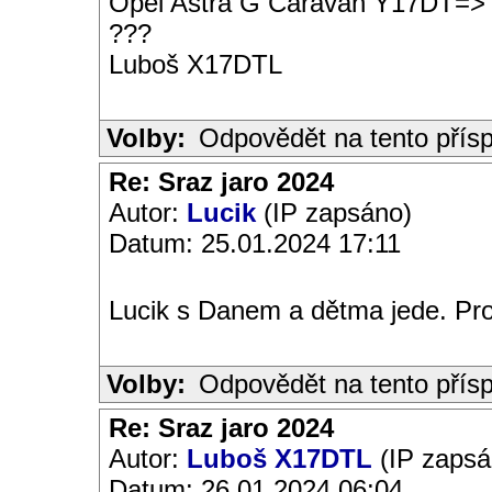
Opel Astra G Caravan Y17DT=>
???
Luboš X17DTL
Volby:
Odpovědět na tento přís
Re: Sraz jaro 2024
Autor:
Lucik
(IP zapsáno)
Datum: 25.01.2024 17:11
Lucik s Danem a dětma jede. Pr
Volby:
Odpovědět na tento přís
Re: Sraz jaro 2024
Autor:
Luboš X17DTL
(IP zapsá
Datum: 26.01.2024 06:04