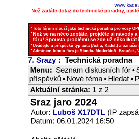
www.kadett
Než zadáte dotaz do technické poradny, ujistěte
*
Toto fórum slouží jako technická poradna pro vozy OPE
*
Než se na něco zeptáte, projděte si návody a
fóru! Spousta problémů se zde už několikrát ř
*
Uvádějte u příspěvků typ auta (Astra, Kadett) a označen
*
Adminem tohoto fóra je Standa. Moderátoři: Brouček, 
7. Srazy
: Technická poradna
I
Menu:
Seznam diskusních fór
•
příspěvků
•
Nové téma
•
Hledat
•
P
Aktuální stránka:
1 z 2
Sraz jaro 2024
Autor:
Luboš X17DTL
(IP zapsá
Datum: 06.01.2024 16:50