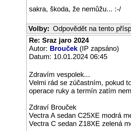
sakra, škoda, že nemůžu... :-/
Volby:
Odpovědět na tento přís
Re: Sraz jaro 2024
Autor:
Brouček
(IP zapsáno)
Datum: 10.01.2024 06:45
Zdravím vespolek...
Velmi rád se zúčastním, pokud to
operace ruky a termín zatím ne
Zdraví Brouček
Vectra A sedan C25XE modrá met
Vectra C sedan Z18XE zelená me