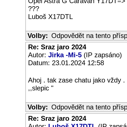
Opel Astra G Caravan Y17DT=>
???
Luboš X17DTL
Volby:
Odpovědět na tento přís
Re: Sraz jaro 2024
Autor:
Jirka -Mi-5
(IP zapsáno)
Datum: 23.01.2024 12:58
Ahoj . tak zase chatu jako vždy .
,,slepic "
Volby:
Odpovědět na tento přís
Re: Sraz jaro 2024
Autor:
Luboš X17DTL
(IP zapsá