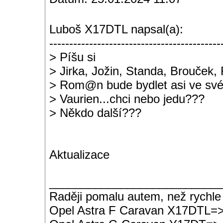
Luboš X17DTL napsal(a):
-------------------------------------------
> Píšu si
> Jirka, Jožin, Standa, Brouček,
> Rom@n bude bydlet asi ve sv
> Vaurien...chci nebo jedu???
> Někdo další???
Aktualizace
__________________________
Raději pomalu autem, než rychle
Opel Astra F Caravan X17DTL=