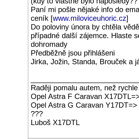
(kdy to vlastně bylo naposledy??
Paní mi pošle nějaké info do emai
ceník [
www.miloviceuhoric.cz
]
Do poloviny února by chtěla vědě
případné další zájemce. Hlaste s
dohromady
Předběžně jsou přihlášeni
Jirka, Jožin, Standa, Brouček a j
__________________________
Raději pomalu autem, než rychle
Opel Astra F Caravan X17DTL=
Opel Astra G Caravan Y17DT=>
???
Luboš X17DTL