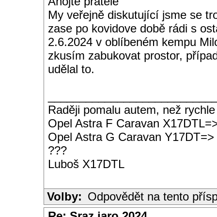
Ahojte přátelé
My veřejně diskutující jsme se tr
zase po kovidove době rádi s ost
2.6.2024 v oblíbeném kempu Milo
zkusím zabukovat prostor, přípa
udělal to.
__________________________
Raději pomalu autem, než rychle
Opel Astra F Caravan X17DTL=
Opel Astra G Caravan Y17DT=>
???
Luboš X17DTL
Volby:
Odpovědět na tento přís
Re: Sraz jaro 2024