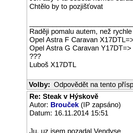
Chtělo by to pozjišťovat
__________________________
Raději pomalu autem, než rychle
Opel Astra F Caravan X17DTL=
Opel Astra G Caravan Y17DT=>
???
Luboš X17DTL
Volby:
Odpovědět na tento přís
Re: Steak v Hýskově
Autor:
Brouček
(IP zapsáno)
Datum: 16.11.2014 15:51
Ju, uz jsem pozadal Vendyse