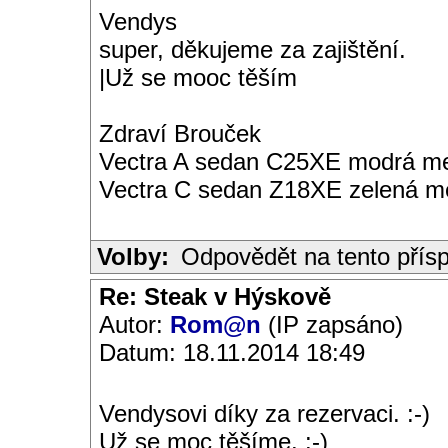
Vendys
super, děkujeme za zajištění.
|Už se mooc těším
Zdraví Brouček
Vectra A sedan C25XE modrá met
Vectra C sedan Z18XE zelená me
Volby:
Odpovědět na tento přís
Re: Steak v Hýskově
Autor:
Rom@n
(IP zapsáno)
Datum: 18.11.2014 18:49
Vendysovi díky za rezervaci. :-)
Už se moc těšíme. :-)