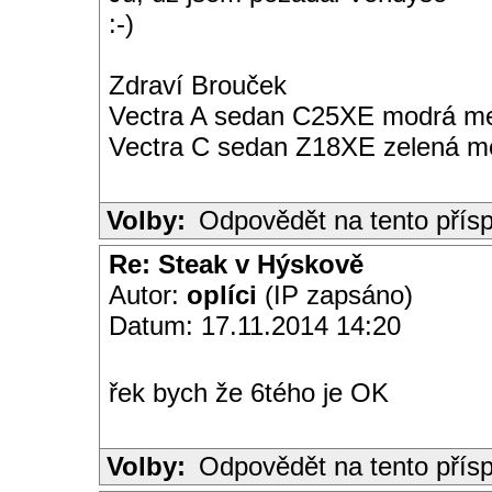
:-)
Zdraví Brouček
Vectra A sedan C25XE modrá met
Vectra C sedan Z18XE zelená me
Volby:
Odpovědět na tento přís
Re: Steak v Hýskově
Autor:
oplíci
(IP zapsáno)
Datum: 17.11.2014 14:20
řek bych že 6tého je OK
Volby:
Odpovědět na tento přís