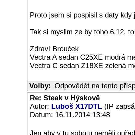
Proto jsem si pospisil s daty kdy
Tak si myslim ze by toho 6.12. to
Zdraví Brouček
Vectra A sedan C25XE modrá met
Vectra C sedan Z18XE zelená me
Volby:
Odpovědět na tento přís
Re: Steak v Hýskově
Autor:
Luboš X17DTL
(IP zapsá
Datum: 16.11.2014 13:48
Jen aby v tu sobotu neměli ouřa