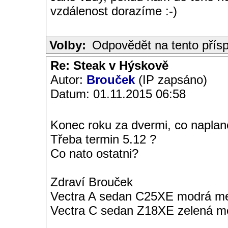
vzdálenost dorazíme :-)
Volby:
Odpovědět na tento přís
Re: Steak v Hýskově
Autor:
Brouček
(IP zapsáno)
Datum: 01.11.2015 06:58
Konec roku za dvermi, co napla
Třeba termin 5.12 ?
Co nato ostatni?
Zdraví Brouček
Vectra A sedan C25XE modrá met
Vectra C sedan Z18XE zelená me