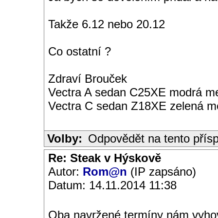
Takže 6.12 nebo 20.12
Co ostatní ?
Zdraví Brouček
Vectra A sedan C25XE modrá met
Vectra C sedan Z18XE zelená me
Volby:
Odpovědět na tento přís
Re: Steak v Hýskově
Autor:
Rom@n
(IP zapsáno)
Datum: 14.11.2014 11:38
Oba navržené termíny nám vyhov