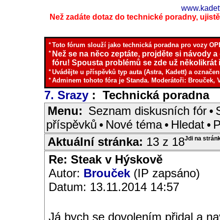
www.kadett
Než zadáte dotaz do technické poradny, ujistěte
*
Toto fórum slouží jako technická poradna pro vozy OPE
*
Než se na něco zeptáte, projděte si návody a
fóru! Spousta problémů se zde už několikrát ř
*
Uvádějte u příspěvků typ auta (Astra, Kadett) a označen
*
Adminem tohoto fóra je Standa. Moderátoři: Brouček, 
7. Srazy
: Technická poradna
I
Menu:
Seznam diskusních fór
•
příspěvků
•
Nové téma
•
Hledat
•
P
Aktuální stránka:
13 z 18
Jdi na strán
Re: Steak v Hýskově
Autor:
Brouček
(IP zapsáno)
Datum: 13.11.2014 14:57
Já bych se dovolením přidal a na