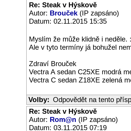
Re: Steak v Hýskově
Autor:
Brouček
(IP zapsáno)
Datum: 02.11.2015 15:35
Myslím že může klidně i neděle. :
Ale v tyto termíny já bohužel nem
Zdraví Brouček
Vectra A sedan C25XE modrá met
Vectra C sedan Z18XE zelená me
Volby:
Odpovědět na tento přís
Re: Steak v Hýskově
Autor:
Rom@n
(IP zapsáno)
Datum: 03.11.2015 07:19