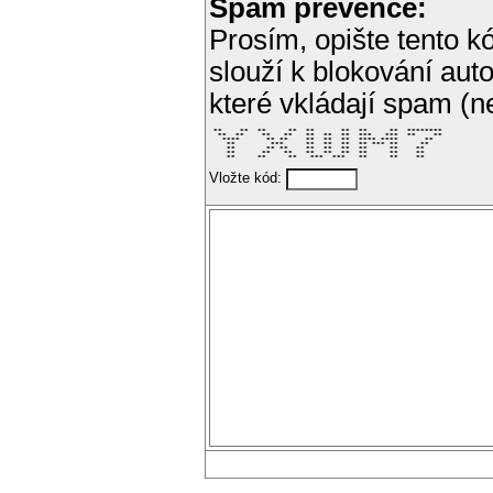
Spam prevence:
Prosím, opište tento kó
slouží k blokování aut
které vkládají spam (
 **    **  **     **  **      **  **     **  ******** 

  **  **    **   **   **  **  **  ***   ***  **    ** 

   ****      ** **    **  **  **  **** ****      **   

    **        ***     **  **  **  ** *** **     **    

    **       ** **    **  **  **  **     **    **     

    **      **   **   **  **  **  **     **    **     

    **     **     **   ***  ***   **     **    **     
Vložte kód: