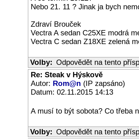
Nebo 21. 11 ? Jinak ja bych nem
Zdraví Brouček
Vectra A sedan C25XE modrá met
Vectra C sedan Z18XE zelená me
Volby:
Odpovědět na tento přís
Re: Steak v Hýskově
Autor:
Rom@n
(IP zapsáno)
Datum: 02.11.2015 14:13
A musí to být sobota? Co třeba n
Volby:
Odpovědět na tento přís