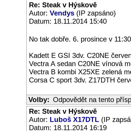
Re: Steak v Hýskově
Autor:
Vendys
(IP zapsáno)
Datum: 18.11.2014 15:40
No tak dobře. 6. prosince v 11:30.
Kadett E GSI 3dv. C20NE červen
Vectra A sedan C20NE vínová met
Vectra B kombi X25XE zelená met
Corsa C sport 3dv. Z17DTH čer
Volby:
Odpovědět na tento přís
Re: Steak v Hýskově
Autor:
Luboš X17DTL
(IP zapsá
Datum: 18.11.2014 16:19