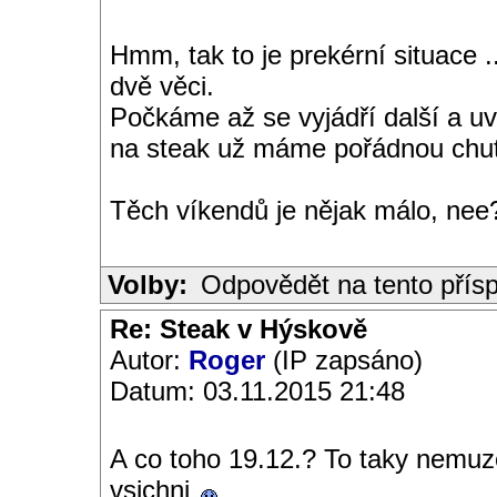
Hmm, tak to je prekérní situace .
dvě věci.
Počkáme až se vyjádří další a uv
na steak už máme pořádnou chu
Těch víkendů je nějak málo, nee?
Volby:
Odpovědět na tento přís
Re: Steak v Hýskově
Autor:
Roger
(IP zapsáno)
Datum: 03.11.2015 21:48
A co toho 19.12.? To taky nemuz
vsichni