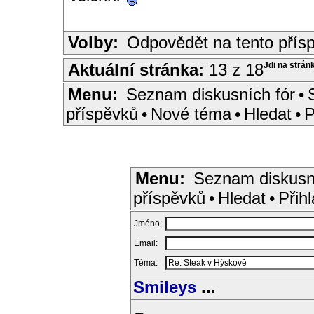
Volby:
Odpovědět na tento přís
Aktuální stránka:
13 z 18
Jdi na strán
Menu:
Seznam diskusních fór
•
příspěvků
•
Nové téma
•
Hledat
•
P
Menu:
Seznam diskusn
příspěvků
•
Hledat
•
Přihl
Jméno:
Email:
Téma:
Smileys
...