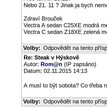
Nebo 21. 11 ? Jinak ja bych nem
Zdraví Brouček
Vectra A sedan C25XE modrá met
Vectra C sedan Z18XE zelená me
Volby:
Odpovědět na tento přís
Re: Steak v Hýskově
Autor:
Rom@n
(IP zapsáno)
Datum: 02.11.2015 14:13
A musí to být sobota? Co třeba n
Volby:
Odpovědět na tento přís