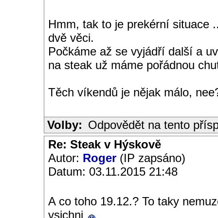
Hmm, tak to je prekérní situace .
dvě věci.
Počkáme až se vyjádří další a uv
na steak už máme pořádnou chu
Těch víkendů je nějak málo, nee?
Volby:
Odpovědět na tento přís
Re: Steak v Hýskově
Autor:
Roger
(IP zapsáno)
Datum: 03.11.2015 21:48
A co toho 19.12.? To taky nemuz
vsichni