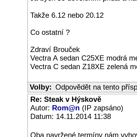
Takže 6.12 nebo 20.12
Co ostatní ?
Zdraví Brouček
Vectra A sedan C25XE modrá met
Vectra C sedan Z18XE zelená me
Volby:
Odpovědět na tento přís
Re: Steak v Hýskově
Autor:
Rom@n
(IP zapsáno)
Datum: 14.11.2014 11:38
Oba navržené termíny nám vyhov