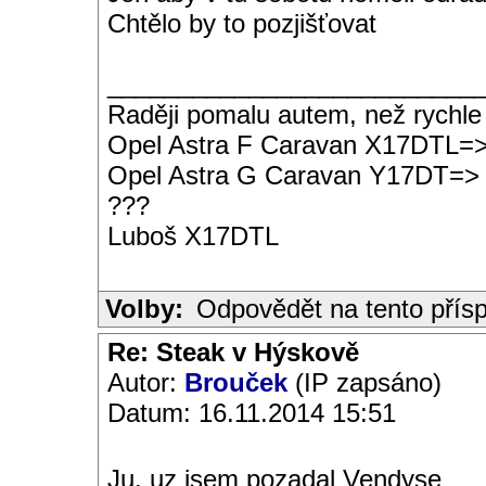
Chtělo by to pozjišťovat
__________________________
Raději pomalu autem, než rychle
Opel Astra F Caravan X17DTL=
Opel Astra G Caravan Y17DT=>
???
Luboš X17DTL
Volby:
Odpovědět na tento přís
Re: Steak v Hýskově
Autor:
Brouček
(IP zapsáno)
Datum: 16.11.2014 15:51
Ju, uz jsem pozadal Vendyse