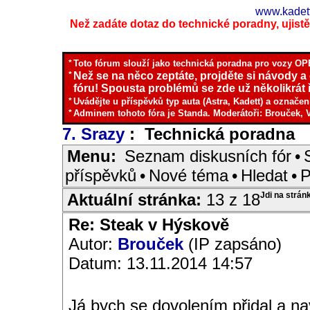
www.kadett
Než zadáte dotaz do technické poradny, ujistěte
*
Toto fórum slouží jako technická poradna pro vozy OPE
*
Než se na něco zeptáte, projděte si návody a
fóru! Spousta problémů se zde už několikrát ř
*
Uvádějte u příspěvků typ auta (Astra, Kadett) a označen
*
Adminem tohoto fóra je Standa. Moderátoři: Brouček, 
7. Srazy
: Technická poradna
I
Menu:
Seznam diskusních fór
•
příspěvků
•
Nové téma
•
Hledat
•
P
Aktuální stránka:
13 z 18
Jdi na strán
Re: Steak v Hýskově
Autor:
Brouček
(IP zapsáno)
Datum: 13.11.2014 14:57
Já bych se dovolením přidal a na