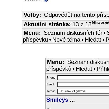
Volby:
Odpovědět na tento přís
Aktuální stránka:
13 z 18
Jdi na strán
Menu:
Seznam diskusních fór
•
příspěvků
•
Nové téma
•
Hledat
•
P
Menu:
Seznam diskusn
příspěvků
•
Hledat
•
Přihl
Jméno:
Email:
Téma:
Smileys
...