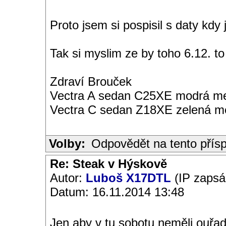
Proto jsem si pospisil s daty kdy
Tak si myslim ze by toho 6.12. to
Zdraví Brouček
Vectra A sedan C25XE modrá met
Vectra C sedan Z18XE zelená me
Volby:
Odpovědět na tento přís
Re: Steak v Hýskově
Autor:
Luboš X17DTL
(IP zapsá
Datum: 16.11.2014 13:48
Jen aby v tu sobotu neměli ouřa