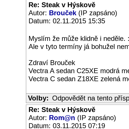
Re: Steak v Hýskově
Autor:
Brouček
(IP zapsáno)
Datum: 02.11.2015 15:35
Myslím že může klidně i neděle. :
Ale v tyto termíny já bohužel nem
Zdraví Brouček
Vectra A sedan C25XE modrá met
Vectra C sedan Z18XE zelená me
Volby:
Odpovědět na tento přís
Re: Steak v Hýskově
Autor:
Rom@n
(IP zapsáno)
Datum: 03.11.2015 07:19