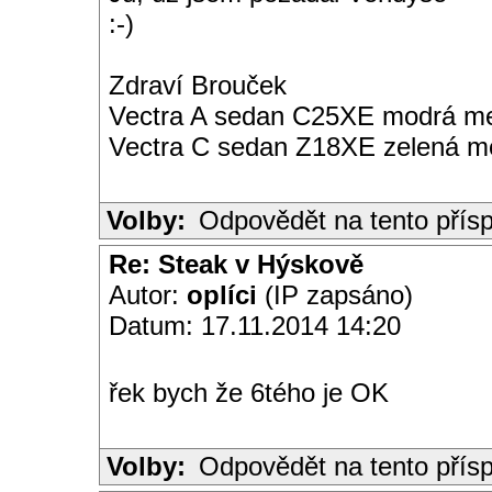
:-)
Zdraví Brouček
Vectra A sedan C25XE modrá met
Vectra C sedan Z18XE zelená me
Volby:
Odpovědět na tento přís
Re: Steak v Hýskově
Autor:
oplíci
(IP zapsáno)
Datum: 17.11.2014 14:20
řek bych že 6tého je OK
Volby:
Odpovědět na tento přís