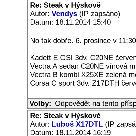
Re: Steak v Hýskově
Autor:
Vendys
(IP zapsáno)
Datum: 18.11.2014 15:40
No tak dobře. 6. prosince v 11:30.
Kadett E GSI 3dv. C20NE červen
Vectra A sedan C20NE vínová met
Vectra B kombi X25XE zelená met
Corsa C sport 3dv. Z17DTH čer
Volby:
Odpovědět na tento přís
Re: Steak v Hýskově
Autor:
Luboš X17DTL
(IP zapsá
Datum: 18.11.2014 16:19