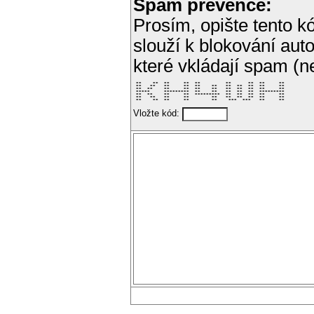
Spam prevence:
Prosím, opište tento kó
slouží k blokování aut
které vkládají spam (
 **    **  **     **  **         **      **  **     ** 

 **   **   **     **  **    **   **  **  **  **     ** 

 **  **    **     **  **    **   **  **  **  **     ** 

 *****     *********  **    **   **  **  **  ********* 

 **  **    **     **  *********  **  **  **  **     ** 

 **   **   **     **        **   **  **  **  **     ** 

 **    **  **     **        **    ***  ***   **     ** 
Vložte kód: