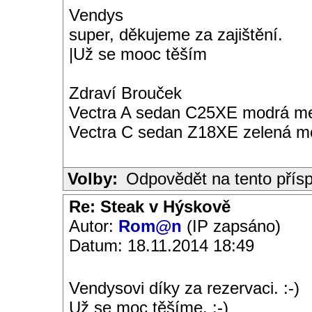
Vendys
super, děkujeme za zajištění.
|Už se mooc těším
Zdraví Brouček
Vectra A sedan C25XE modrá met
Vectra C sedan Z18XE zelená me
Volby:
Odpovědět na tento přís
Re: Steak v Hýskově
Autor:
Rom@n
(IP zapsáno)
Datum: 18.11.2014 18:49
Vendysovi díky za rezervaci. :-)
Už se moc těšíme. :-)