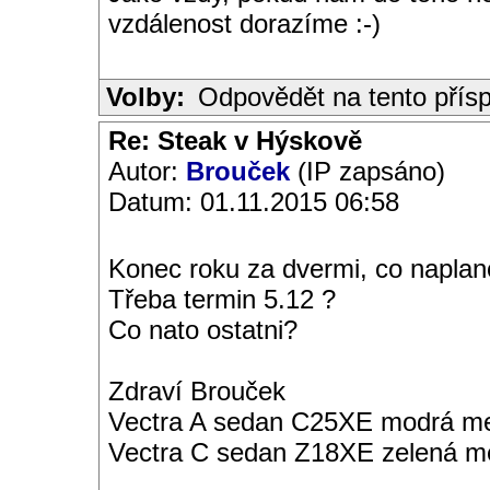
vzdálenost dorazíme :-)
Volby:
Odpovědět na tento přís
Re: Steak v Hýskově
Autor:
Brouček
(IP zapsáno)
Datum: 01.11.2015 06:58
Konec roku za dvermi, co napla
Třeba termin 5.12 ?
Co nato ostatni?
Zdraví Brouček
Vectra A sedan C25XE modrá met
Vectra C sedan Z18XE zelená me