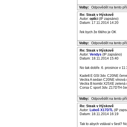
Volby:
Odpovědět na tento př
Re: Steak v Hýskově
Autor:
oplíci
(IP zapsáno)
Datum: 17.11.2014 14:20
řek bych že 6tého je OK
Volby:
Odpovědět na tento př
Re: Steak v Hýskově
Autor:
Vendys
(IP zapsáno)
Datum: 18.11.2014 15:40
No tak dobře. 6. prosince v 11:3
Kadett E GSI 3dv. C20NE červe
Vectra A sedan C20NE vínová m
Vectra B kombi X25XE zelená m
Corsa C sport 3dv. Z17DTH če
Volby:
Odpovědět na tento př
Re: Steak v Hýskově
Autor:
Luboš X17DTL
(IP zaps
Datum: 18.11.2014 16:19
Tak to abych vstával v šest? No