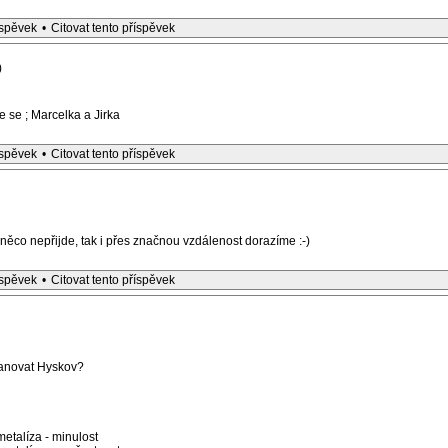
íspěvek
•
Citovat tento příspěvek
)
e se ; Marcelka a Jirka
íspěvek
•
Citovat tento příspěvek
ěco nepřijde, tak i přes značnou vzdálenost dorazíme :-)
íspěvek
•
Citovat tento příspěvek
lanovat Hyskov?
etalíza - minulost