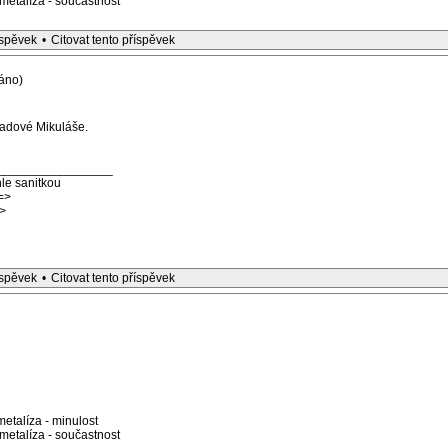
etalíza - součastnost
íspěvek
•
Citovat tento příspěvek
áno)
řadové Mikuláše.
_________________
le sanitkou
=>
>
íspěvek
•
Citovat tento příspěvek
etalíza - minulost
etalíza - součastnost