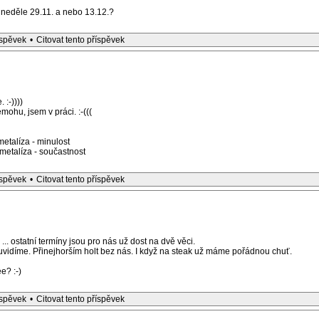
 neděle 29.11. a nebo 13.12.?
íspěvek
•
Citovat tento příspěvek
 :-))))
mohu, jsem v práci. :-(((
etalíza - minulost
etalíza - součastnost
íspěvek
•
Citovat tento příspěvek
... ostatní termíny jsou pro nás už dost na dvě věci.
uvidíme. Přinejhorším holt bez nás. I když na steak už máme pořádnou chuť.
e? :-)
íspěvek
•
Citovat tento příspěvek