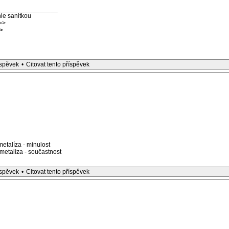
_________________
le sanitkou
=>
>
íspěvek
•
Citovat tento příspěvek
etalíza - minulost
etalíza - součastnost
íspěvek
•
Citovat tento příspěvek