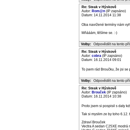
Re: Steak v Hýskově
Autor:
Rom@n
(IP zapsáno)
Datum: 14.11.2014 11:38
Oba navržené termíny nám vyh
Mňááám, těšíme se. :-)
Volby:
Odpovědět na tento př
Re: Steak v Hýskově
Autor:
cobra
(IP zapsáno)
Datum: 16.11.2014 09:01
To jsem rád Broučku, že jsi se p
Volby:
Odpovědět na tento př
Re: Steak v Hýskově
Autor:
Brouček
(IP zapsáno)
Datum: 16.11.2014 10:38
Proto jsem si pospisil s daty k
Tak si myslim ze by toho 6.12. 
Zdraví Brouček
Vectra A sedan C25XE modrá m