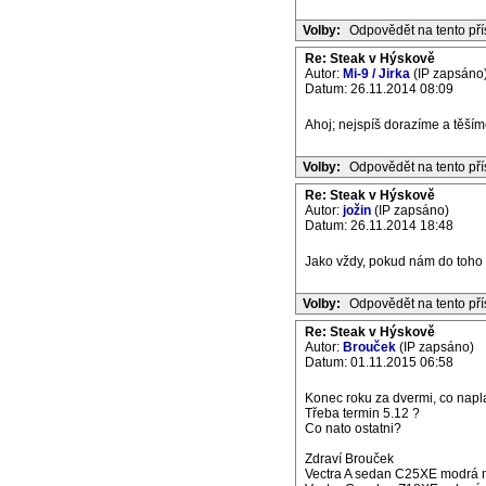
Volby:
Odpovědět na tento př
Re: Steak v Hýskově
Autor:
Mi-9 / Jirka
(IP zapsáno
Datum: 26.11.2014 08:09
Ahoj; nejspíš dorazíme a těším
Volby:
Odpovědět na tento př
Re: Steak v Hýskově
Autor:
jožin
(IP zapsáno)
Datum: 26.11.2014 18:48
Jako vždy, pokud nám do toho n
Volby:
Odpovědět na tento př
Re: Steak v Hýskově
Autor:
Brouček
(IP zapsáno)
Datum: 01.11.2015 06:58
Konec roku za dvermi, co nap
Třeba termin 5.12 ?
Co nato ostatni?
Zdraví Brouček
Vectra A sedan C25XE modrá m