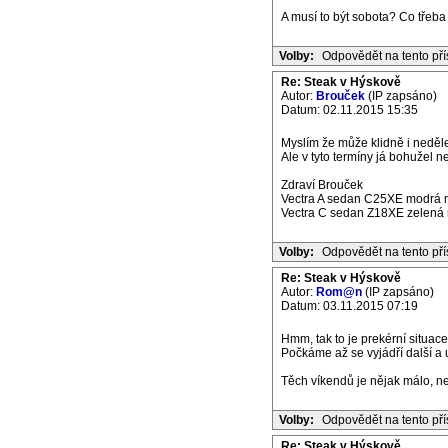
A musí to být sobota? Co třeba
Volby:
Odpovědět na tento př
Re: Steak v Hýskově
Autor:
Brouček
(IP zapsáno)
Datum: 02.11.2015 15:35
Myslím že může klidně i neděle.
Ale v tyto termíny já bohužel ne
Zdraví Brouček
Vectra A sedan C25XE modrá m
Vectra C sedan Z18XE zelená m
Volby:
Odpovědět na tento př
Re: Steak v Hýskově
Autor:
Rom@n
(IP zapsáno)
Datum: 03.11.2015 07:19
Hmm, tak to je prekérní situace 
Počkáme až se vyjádří další a 
Těch víkendů je nějak málo, ne
Volby:
Odpovědět na tento př
Re: Steak v Hýskově