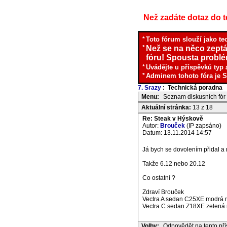
Než zadáte dotaz do te
*
Toto fórum slouží jako te
*
Než se na něco zeptá
fóru! Spousta problém
*
Uvádějte u příspěvků typ 
*
Adminem tohoto fóra je S
7. Srazy
: Technická poradna
I
Menu:
Seznam diskusních fór
Aktuální stránka:
13 z 18
Re: Steak v Hýskově
Autor:
Brouček
(IP zapsáno)
Datum: 13.11.2014 14:57
Já bych se dovolením přidal a 
Takže 6.12 nebo 20.12
Co ostatní ?
Zdraví Brouček
Vectra A sedan C25XE modrá m
Vectra C sedan Z18XE zelená m
Volby:
Odpovědět na tento př