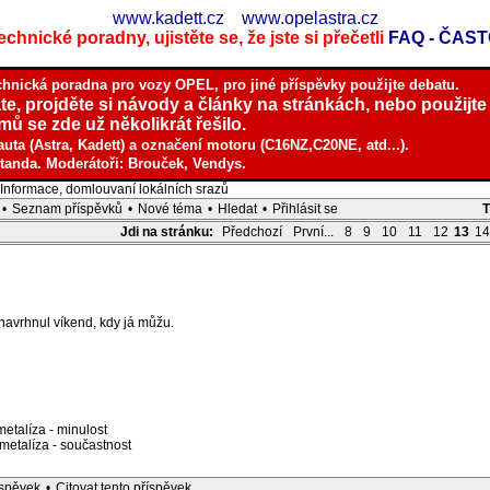
www.kadett.cz
www.opelastra.cz
chnické poradny, ujistěte se, že jste si přečetli
FAQ - ČAS
chnická poradna pro vozy OPEL, pro jiné příspěvky použijte debatu.
te, projděte si návody a články na stránkách, nebo použijte
ů se zde už několikrát řešilo.
auta (Astra, Kadett) a označení motoru (C16NZ,C20NE, atd...).
tanda. Moderátoři: Brouček, Vendys.
nformace, domlouvaní lokálních srazů
•
Seznam příspěvků
•
Nové téma
•
Hledat
•
Přihlásit se
Jdi na stránku:
Předchozí
První...
8
9
10
11
12
13
14
navrhnul víkend, kdy já můžu.
etalíza - minulost
etalíza - součastnost
íspěvek
•
Citovat tento příspěvek