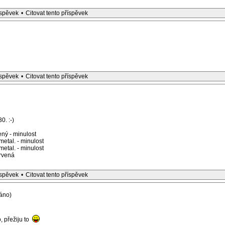
íspěvek
•
Citovat tento příspěvek
íspěvek
•
Citovat tento příspěvek
0. :-)
ný - minulost
etal. - minulost
etal. - minulost
rvená
íspěvek
•
Citovat tento příspěvek
áno)
, přežiju to