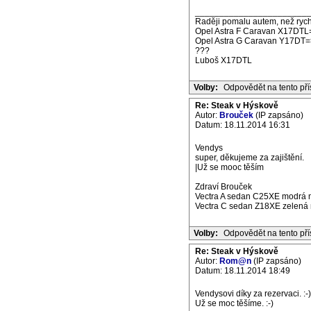
_______________________
Raději pomalu autem, než rych
Opel Astra F Caravan X17DTL
Opel Astra G Caravan Y17DT=
???
Luboš X17DTL
Volby:
Odpovědět na tento př
Re: Steak v Hýskově
Autor:
Brouček
(IP zapsáno)
Datum: 18.11.2014 16:31
Vendys
super, děkujeme za zajištění.
|Už se mooc těším
Zdraví Brouček
Vectra A sedan C25XE modrá m
Vectra C sedan Z18XE zelená m
Volby:
Odpovědět na tento př
Re: Steak v Hýskově
Autor:
Rom@n
(IP zapsáno)
Datum: 18.11.2014 18:49
Vendysovi díky za rezervaci. :-)
Už se moc těšíme. :-)