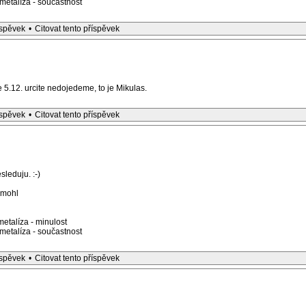
etalíza - součastnost
íspěvek
•
Citovat tento příspěvek
le 5.12. urcite nedojedeme, to je Mikulas.
íspěvek
•
Citovat tento příspěvek
sleduju. :-)
emohl
etalíza - minulost
etalíza - součastnost
íspěvek
•
Citovat tento příspěvek