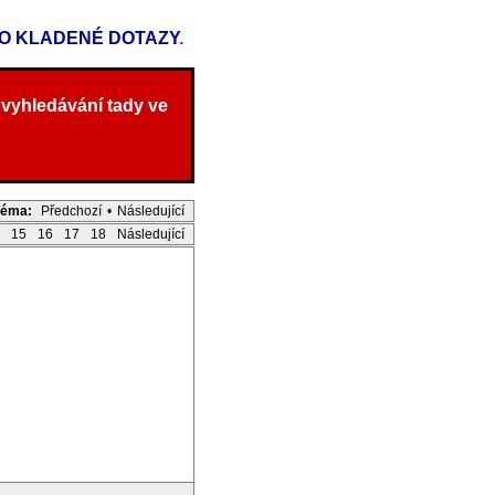
TO KLADENÉ DOTAZY
.
 vyhledávání tady ve
Téma:
Předchozí
•
Následující
15
16
17
18
Následující