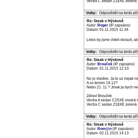
Vectra C sedan Z18XE zelená m
Volby:
Odpovědět na tento př
Re: Steak v Hýskově
Autor:
Roger
(IP zapsáno)
Datum: 01.11.2015 11:34
Letos by jsme chteli dorazit, a
Volby:
Odpovědět na tento př
Re: Steak v Hýskově
Autor:
Brouček
(IP zapsáno)
Datum: 01.11.2015 12:10
No jo vlastne. Ja to uz nejak ne
A co termin 19.12?
Nebo 21. 11 ? Jinak ja bych n
Zdraví Brouček
Vectra A sedan C25XE modrá m
Vectra C sedan Z18XE zelená m
Volby:
Odpovědět na tento př
Re: Steak v Hýskově
Autor:
Rom@n
(IP zapsáno)
Datum: 02.11.2015 14:13