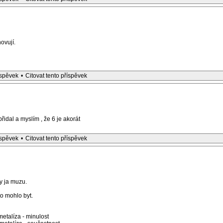
ovují.
íspěvek
•
Citovat tento příspěvek
řidal a myslím , že 6 je akorát
íspěvek
•
Citovat tento příspěvek
dy ja muzu.
to mohlo byt.
etalíza - minulost