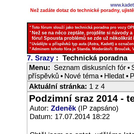
www.kadett
Než zadáte dotaz do technické poradny, ujistěte
*
Toto fórum slouží jako technická poradna pro vozy OPE
*
Než se na něco zeptáte, projděte si návody a
fóru! Spousta problémů se zde už několikrát ř
*
Uvádějte u příspěvků typ auta (Astra, Kadett) a označen
*
Adminem tohoto fóra je Standa. Moderátoři: Brouček, 
7. Srazy
: Technická poradna
I
Menu:
Seznam diskusních fór
•
příspěvků
•
Nové téma
•
Hledat
•
P
Aktuální stránka:
1 z 4
Podzimní sraz 2014 - te
Autor:
Zdeněk
(IP zapsáno)
Datum: 17.07.2014 18:22