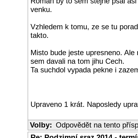
Roman by to sem stejne psal asi 
venku.
Vzhledem k tomu, ze se tu poradn
takto.
Misto bude jeste upresneno. Ale 
sem davali na tom jihu Cech.
Ta suchdol vypada pekne i zazemi,
Upraveno 1 krát. Naposledy upra
Volby:
Odpovědět na tento přís
Re: Podzimní sraz 2014 - termín