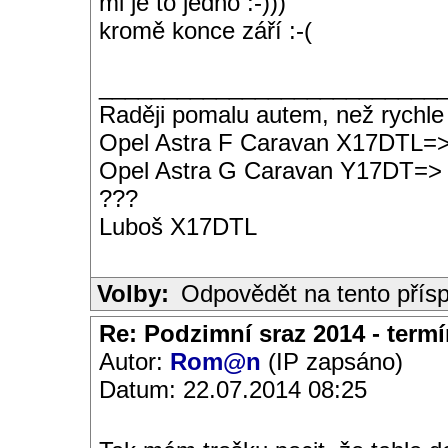
mi je to jedno :-)))
kromě konce září :-(
__________________________
Raději pomalu autem, než rychle
Opel Astra F Caravan X17DTL=
Opel Astra G Caravan Y17DT=>
???
Luboš X17DTL
Volby:
Odpovědět na tento přís
Re: Podzimní sraz 2014 - termín
Autor:
Rom@n
(IP zapsáno)
Datum: 22.07.2014 08:25