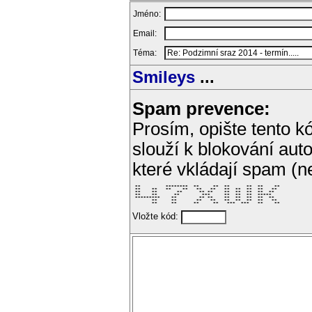
Jméno:
Email:
Téma:
Smileys
...
Spam prevence:
Prosím, opište tento kó
slouží k blokování aut
které vkládají spam (
 **         ********  **     **  **      **  **    ** 

 **    **   **    **   **   **   **  **  **  **   **  

 **    **       **      ** **    **  **  **  **  **   

 **    **      **        ***     **  **  **  *****    

 *********    **        ** **    **  **  **  **  **   

       **     **       **   **   **  **  **  **   **  

       **     **      **     **   ***  ***   **    ** 
Vložte kód: