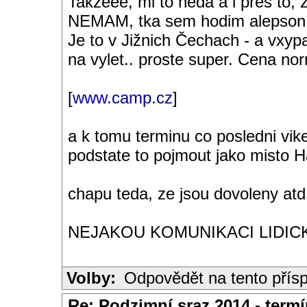
Takzeee, mi to neda a i pres 
NEMAM, tka sem hodim alepson j
Je to v Jižnich Čechach - a vxypa
na vylet.. proste super. Cena norm
[
www.camp.cz
]
a k tomu terminu co posledni vi
podstate to pojmout jako misto Hab
chapu teda, ze jsou dovoleny atd.
NEJAKOU KOMUNIKACI LIDICKY 
Volby:
Odpovědět na tento přís
Re: Podzimní sraz 2014 - termín