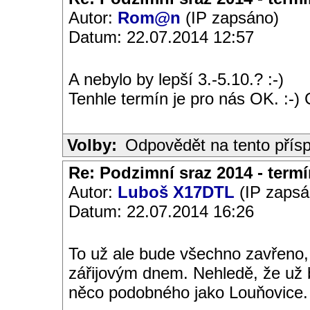
Autor:
Rom@n
(IP zapsáno)
Datum: 22.07.2014 12:57
A nebylo by lepší 3.-5.10.? :-)
Tenhle termín je pro nás OK. :-) 
Volby:
Odpovědět na tento přís
Re: Podzimní sraz 2014 - termín
Autor:
Luboš X17DTL
(IP zapsá
Datum: 22.07.2014 16:26
To už ale bude všechno zavřeno,
zářijovým dnem. Nehledě, že už
něco podobného jako Louňovice.