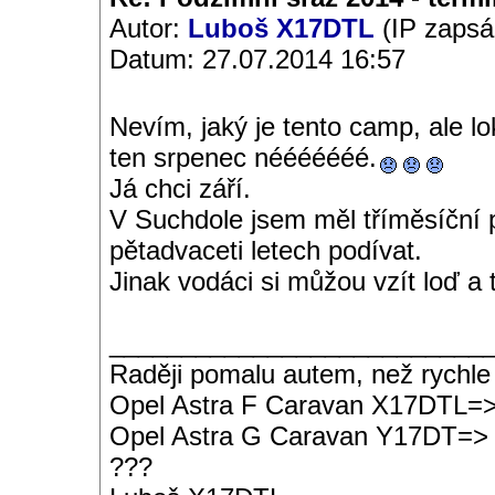
Autor:
Luboš X17DTL
(IP zapsá
Datum: 27.07.2014 16:57
Nevím, jaký je tento camp, ale l
ten srpenec nééééééé.
Já chci září.
V Suchdole jsem měl tříměsíční p
pětadvaceti letech podívat.
Jinak vodáci si můžou vzít loď a
__________________________
Raději pomalu autem, než rychle
Opel Astra F Caravan X17DTL=
Opel Astra G Caravan Y17DT=>
???