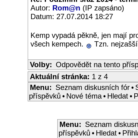
Autor:
Rom@n
(IP zapsáno)
Datum: 27.07.2014 18:27
Kemp vypadá pěkně, jen mají pro
všech kempech.
Tzn. nejzašší
Volby:
Odpovědět na tento přís
Aktuální stránka:
1 z 4
Menu:
Seznam diskusních fór
•
příspěvků
•
Nové téma
•
Hledat
•
P
Menu:
Seznam diskusn
příspěvků
•
Hledat
•
Přihl