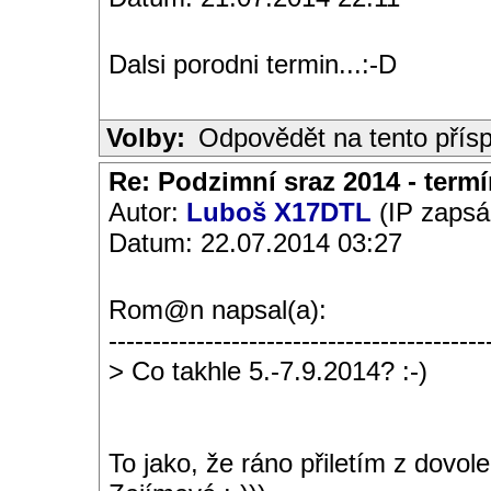
Dalsi porodni termin...:-D
Volby:
Odpovědět na tento přís
Re: Podzimní sraz 2014 - termín
Autor:
Luboš X17DTL
(IP zapsá
Datum: 22.07.2014 03:27
Rom@n napsal(a):
-------------------------------------------
> Co takhle 5.-7.9.2014? :-)
To jako, že ráno přiletím z dovo