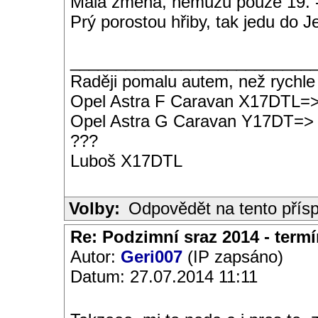
Malá změna, nemůžu pouze 19. -
Prý porostou hřiby, tak jedu do J
__________________________
Raději pomalu autem, než rychle
Opel Astra F Caravan X17DTL=
Opel Astra G Caravan Y17DT=>
???
Luboš X17DTL
Volby:
Odpovědět na tento přís
Re: Podzimní sraz 2014 - termín
Autor:
Geri007
(IP zapsáno)
Datum: 27.07.2014 11:11