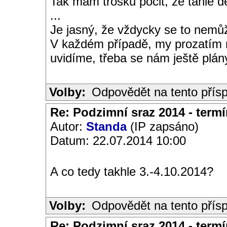
Tak mám trošku pocit, že tahle 
...
Je jasný, že vždycky se to nemůž
V každém případě, my prozatím m
uvidíme, třeba se nám ještě plán
Volby:
Odpovědět na tento přís
Re: Podzimní sraz 2014 - termín
Autor:
Standa
(IP zapsáno)
Datum: 22.07.2014 10:00
A co tedy takhle 3.-4.10.2014?
Volby:
Odpovědět na tento přís
Re: Podzimní sraz 2014 - termín