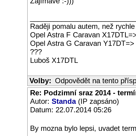
Zajímavé :-)))
__________________________
Raději pomalu autem, než rychle
Opel Astra F Caravan X17DTL=
Opel Astra G Caravan Y17DT=>
???
Luboš X17DTL
Volby:
Odpovědět na tento přís
Re: Podzimní sraz 2014 - termín
Autor:
Standa
(IP zapsáno)
Datum: 22.07.2014 05:26
By mozna bylo lepsi, uvadet termi