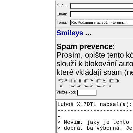
Jméno:
Email:
Téma:
Smileys
...
Spam prevence:
Prosím, opište tento kó
slouží k blokování aut
které vkládají spam (
 ********  **      **   ******    ******    ********  

 **    **  **  **  **  **    **  **    **   **     ** 

     **    **  **  **  **        **         **     ** 

    **     **  **  **  **        **   ****  ********  

   **      **  **  **  **        **    **   **        

   **      **  **  **  **    **  **    **   **        

   **       ***  ***    ******    ******    **        
Vložte kód: