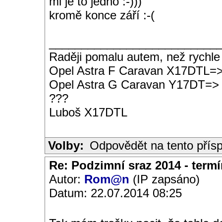
mi je to jedno :-)))
kromě konce září :-(
__________________________
Raději pomalu autem, než rychle
Opel Astra F Caravan X17DTL=
Opel Astra G Caravan Y17DT=>
???
Luboš X17DTL
Volby:
Odpovědět na tento přís
Re: Podzimní sraz 2014 - termín
Autor:
Rom@n
(IP zapsáno)
Datum: 22.07.2014 08:25