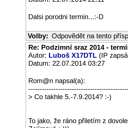
Dalsi porodni termin...:-D
Volby:
Odpovědět na tento přís
Re: Podzimní sraz 2014 - termín
Autor:
Luboš X17DTL
(IP zapsá
Datum: 22.07.2014 03:27
Rom@n napsal(a):
-------------------------------------------
> Co takhle 5.-7.9.2014? :-)
To jako, že ráno přiletím z dovo