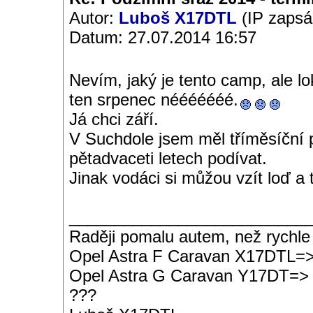
Autor:
Luboš X17DTL
(IP zapsá
Datum: 27.07.2014 16:57
Nevím, jaký je tento camp, ale l
ten srpenec nééééééé.
Já chci září.
V Suchdole jsem měl tříměsíční p
pětadvaceti letech podívat.
Jinak vodáci si můžou vzít loď a
__________________________
Raději pomalu autem, než rychle
Opel Astra F Caravan X17DTL=
Opel Astra G Caravan Y17DT=>
???