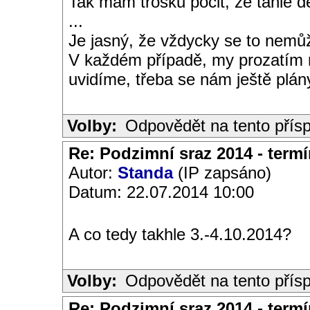
Tak mám trošku pocit, že tahle 
...
Je jasný, že vždycky se to nemůž
V každém případě, my prozatím m
uvidíme, třeba se nám ještě plán
Volby:
Odpovědět na tento přís
Re: Podzimní sraz 2014 - termín
Autor:
Standa
(IP zapsáno)
Datum: 22.07.2014 10:00
A co tedy takhle 3.-4.10.2014?
Volby:
Odpovědět na tento přís
Re: Podzimní sraz 2014 - termín