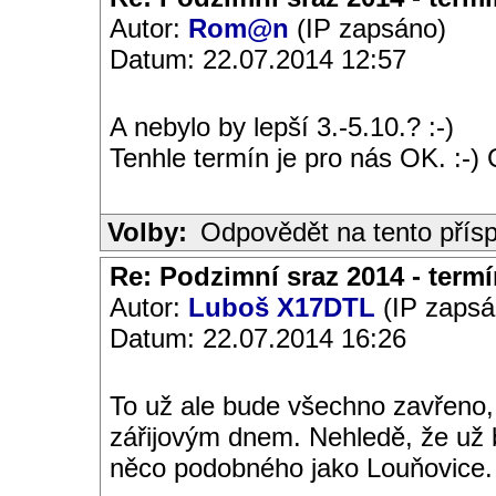
Autor:
Rom@n
(IP zapsáno)
Datum: 22.07.2014 12:57
A nebylo by lepší 3.-5.10.? :-)
Tenhle termín je pro nás OK. :-) 
Volby:
Odpovědět na tento přís
Re: Podzimní sraz 2014 - termín
Autor:
Luboš X17DTL
(IP zapsá
Datum: 22.07.2014 16:26
To už ale bude všechno zavřeno,
zářijovým dnem. Nehledě, že už
něco podobného jako Louňovice.