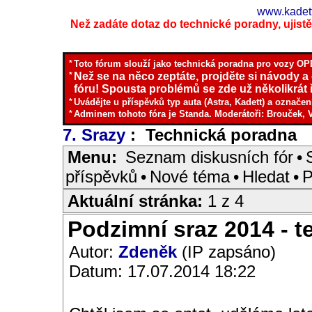
www.kadett
Než zadáte dotaz do technické poradny, ujistěte
*
Toto fórum slouží jako technická poradna pro vozy OPE
*
Než se na něco zeptáte, projděte si návody a
fóru! Spousta problémů se zde už několikrát ř
*
Uvádějte u příspěvků typ auta (Astra, Kadett) a označen
*
Adminem tohoto fóra je Standa. Moderátoři: Brouček, 
7. Srazy
: Technická poradna
I
Menu:
Seznam diskusních fór
•
příspěvků
•
Nové téma
•
Hledat
•
P
Aktuální stránka:
1 z 4
Podzimní sraz 2014 - te
Autor:
Zdeněk
(IP zapsáno)
Datum: 17.07.2014 18:22