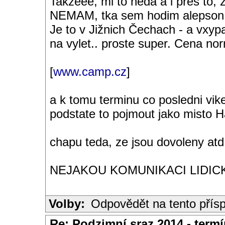
Takzeee, mi to neda a i pres 
NEMAM, tka sem hodim alepson j
Je to v Jižnich Čechach - a vxypa
na vylet.. proste super. Cena norm
[
www.camp.cz
]
a k tomu terminu co posledni vi
podstate to pojmout jako misto Hab
chapu teda, ze jsou dovoleny atd.
NEJAKOU KOMUNIKACI LIDICKY 
Volby:
Odpovědět na tento přís
Re: Podzimní sraz 2014 - termín