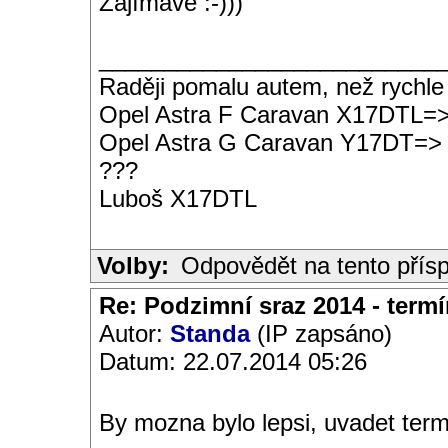
Zajímavé :-)))
__________________________
Raději pomalu autem, než rychle
Opel Astra F Caravan X17DTL=
Opel Astra G Caravan Y17DT=>
???
Luboš X17DTL
Volby:
Odpovědět na tento přís
Re: Podzimní sraz 2014 - termín
Autor:
Standa
(IP zapsáno)
Datum: 22.07.2014 05:26
By mozna bylo lepsi, uvadet termi