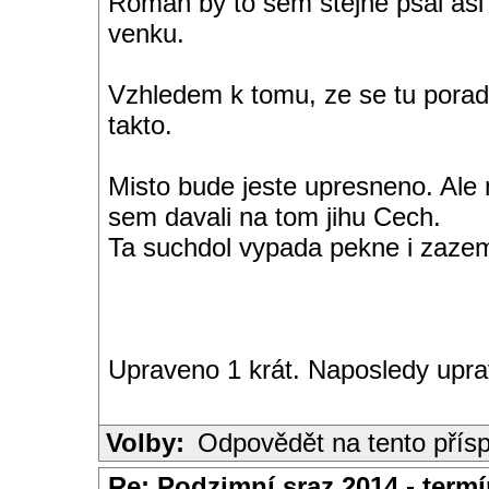
Roman by to sem stejne psal asi 
venku.
Vzhledem k tomu, ze se tu poradn
takto.
Misto bude jeste upresneno. Ale 
sem davali na tom jihu Cech.
Ta suchdol vypada pekne i zazemi,
Upraveno 1 krát. Naposledy upra
Volby:
Odpovědět na tento přís
Re: Podzimní sraz 2014 - termín