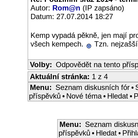
Autor:
Rom@n
(IP zapsáno)
Datum: 27.07.2014 18:27
Kemp vypadá pěkně, jen mají pro
všech kempech.
Tzn. nejzašší
Volby:
Odpovědět na tento přís
Aktuální stránka:
1 z 4
Menu:
Seznam diskusních fór
•
příspěvků
•
Nové téma
•
Hledat
•
P
Menu:
Seznam diskusn
příspěvků
•
Hledat
•
Přihl