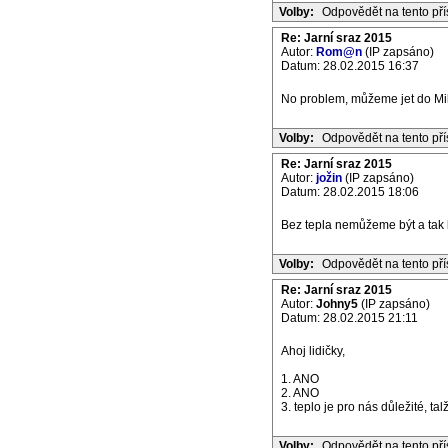
Volby:
Odpovědět na tento př
Re: Jarní sraz 2015
Autor:
Rom@n
(IP zapsáno)
Datum: 28.02.2015 16:37
No problem, můžeme jet do Mil
Volby:
Odpovědět na tento př
Re: Jarní sraz 2015
Autor:
jožin
(IP zapsáno)
Datum: 28.02.2015 18:06
Bez tepla nemůžeme být a tak by
Volby:
Odpovědět na tento př
Re: Jarní sraz 2015
Autor:
Johny5
(IP zapsáno)
Datum: 28.02.2015 21:11
Ahoj lidičky,
1. ANO
2. ANO
3. teplo je pro nás důležité, ta
Volby:
Odpovědět na tento př