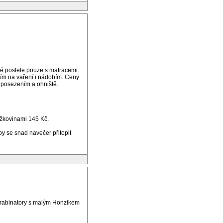
vé postele pouze s matracemi.
ním na vaření i nádobím. Ceny
 posezením a ohniště.
ůžkovinami 145 Kč.
by se snad navečer přitopit
Vrabinatory s malým Honzikem