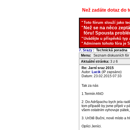
Než zadáte dotaz do te
*
Toto fórum slouží jako te
*
Než se na něco zeptá
fóru! Spousta problém
*
Uvádějte u příspěvků typ 
*
Adminem tohoto fóra je S
7. Srazy
: Technická poradna
I
Menu:
Seznam diskusních fór
Aktuální stránka:
3 z 6
Re: Jarní sraz 2015
Autor:
Lucik
(IP zapsáno)
Datum: 23.02.2015 07:33
Tak za nás
1.Termín ANO
2. Do Adršpachu bych jela radě
tom případě by jsme přijeli v 
všem ostatním vyhovuje pátek,
3. Určitě Bučni, nové místo a h
Oplíci Jeníci.