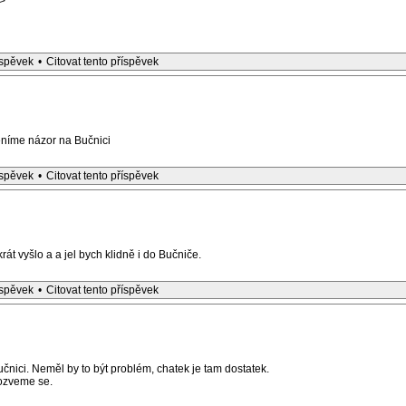
>
íspěvek
•
Citovat tento příspěvek
níme názor na Bučnici
íspěvek
•
Citovat tento příspěvek
rát vyšlo a a jel bych klidně i do Bučniče.
íspěvek
•
Citovat tento příspěvek
nici. Neměl by to být problém, chatek je tam dostatek.
 ozveme se.