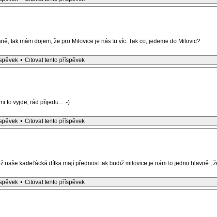
aně, tak mám dojem, že pro Milovice je nás tu víc. Tak co, jedeme do Milovic?
íspěvek
•
Citovat tento příspěvek
 to vyjde, rád přijedu... :-)
íspěvek
•
Citovat tento příspěvek
ož naše kadeťácká dítka mají přednost tak budiž milovice,je nám to jedno hlavně , 
íspěvek
•
Citovat tento příspěvek