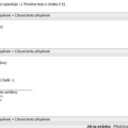
to vyjasňuje :-). Prosíme tedy o chatku č 31
íspěvek
•
Citovat tento příspěvek
o)
íspěvek
•
Citovat tento příspěvek
áno)
í řadě :-)
_________________
le sanitkou
=>
>
íspěvek
•
Citovat tento příspěvek
Jdi na stránku:
Předchoz