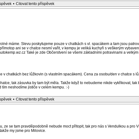
íspěvek
•
Citovat tento příspěvek
 volné máme. Slevu poskytujeme pouze v chatkách s vl. spacákem a tam jsou patro
přímotop ani se v chatce nesmí vařit, v kempu je veliká kuchyň s veškerým vybave
autokemp.wz.cz Také je zde Občerstvení se všemi základními potravinami a velkým
e v chatkách bez lůžkovin (s vlastním spacákem). Cena za osobu/den v chatce s l
 chatce, tak zásuvka by tam být měla. Takže když to nebudeme nikde vykřikovat, tak 
d tím neshodíme jističe v celém kempu. :-)
íspěvek
•
Citovat tento příspěvek
, ze se tam pravděpodobně nebude moct přitopit, tak pro nás s Vendulkou a pro 
 takže my jsme pro Milovice.