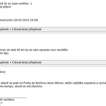
vně že se zase uvidíme :-)
jí přiject
avil jožin (26.02.2015 18:29)
íspěvek
•
Citovat tento příspěvek
ilovic do skal 60 km by se nám opravdu moc nechtělo.
lo fajn.
íspěvek
•
Citovat tento příspěvek
áno)
 stejně se jede od Prahy do Bučince okolo Milovic, takže zajížďka nepatrná a vycház
vému kempu, zkusit se má všechno.
_________________
le sanitkou
=>