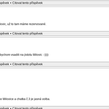
íspěvek
•
Citovat tento příspěvek
ovic, už to tam máme rezervované.
íspěvek
•
Citovat tento příspěvek
chom vsadili na jistotu Milovic :-))))
íspěvek
•
Citovat tento příspěvek
lže Milovice a chatka č.3 je jasná volba.
íspěvek
•
Citovat tento příspěvek