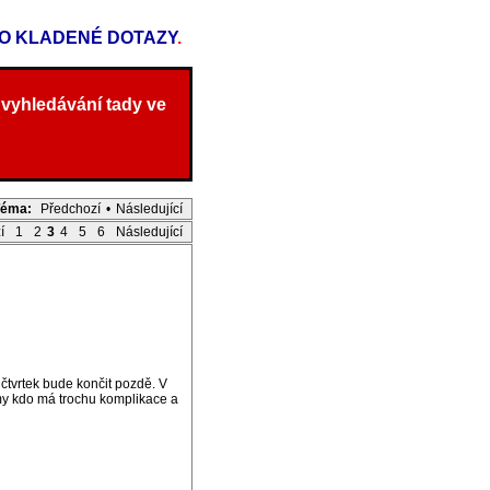
TO KLADENÉ DOTAZY
.
 vyhledávání tady ve
Téma:
Předchozí
•
Následující
í
1
2
3
4
5
6
Následující
čtvrtek bude končit pozdě. V
 my kdo má trochu komplikace a