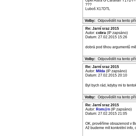
Opel Astra G Caravan Y17DT=
???
Luboš X17DTL
Volby:
Odpovědět na tento př
Re: Jarní sraz 2015
Autor:
cobra
(IP zapsáno)
Datum: 27.02.2015 15:26
dobrá pod tíhou argumentů mě
Volby:
Odpovědět na tento př
Re: Jarní sraz 2015
Autor:
Milda
(IP zapsáno)
Datum: 27.02.2015 20:10
Byl bych rád, kdyby mi to tentok
Volby:
Odpovědět na tento př
Re: Jarní sraz 2015
Autor:
Rom@n
(IP zapsáno)
Datum: 27.02.2015 21:05
OK, prověříme obsazenost v Buč
Až budeme mít konkrétní info,