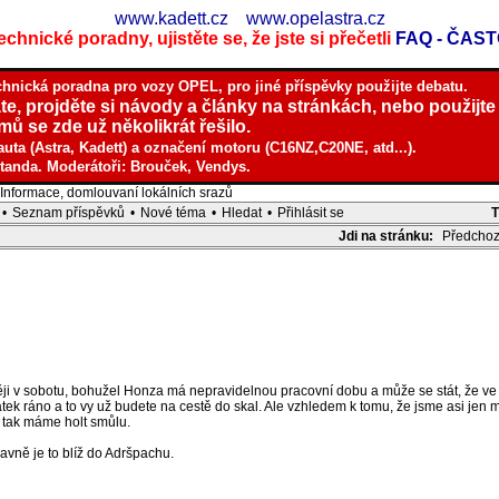
www.kadett.cz
www.opelastra.cz
chnické poradny, ujistěte se, že jste si přečetli
FAQ - ČAS
chnická poradna pro vozy OPEL, pro jiné příspěvky použijte debatu.
te, projděte si návody a články na stránkách, nebo použijte
ů se zde už několikrát řešilo.
auta (Astra, Kadett) a označení motoru (C16NZ,C20NE, atd...).
tanda. Moderátoři: Brouček, Vendys.
nformace, domlouvaní lokálních srazů
•
Seznam příspěvků
•
Nové téma
•
Hledat
•
Přihlásit se
Jdi na stránku:
Předchoz
ji v sobotu, bohužel Honza má nepravidelnou pracovní dobu a může se stát, že ve 
pátek ráno a to vy už budete na cestě do skal. Ale vzhledem k tomu, že jsme asi jen
 tak máme holt smůlu.
lavně je to blíž do Adršpachu.