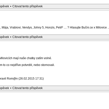
íspěvek
•
Citovat tento příspěvek
, Mája, Vrabiovi, Vendys, Johny 5, Honzis, PetrF .... ? Hlasujte Bučni.ce x Milovice ..
íspěvek
•
Citovat tento příspěvek
Milovicích mají naše chatky zatím volné.
 to co nejdříve potvrdili, nebo stornovali.
pravil Rom@n (26.02.2015 17:31)
íspěvek
•
Citovat tento příspěvek