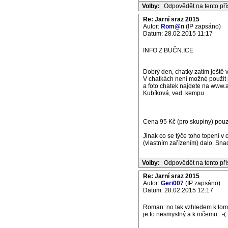
Volby:
Odpovědět na tento př
Re: Jarní sraz 2015
Autor:
Rom@n
(IP zapsáno)
Datum: 28.02.2015 11:17
INFO Z BUČN.ICE
Dobrý den, chatky zatím ještě
V chatkách není možné použít 
a foto chatek najdete na www.
Kubíková, ved. kempu
Cena 95 Kč (pro skupiny) pouz
Jinak co se týče toho topení v
(vlastním zařízením) dalo. Sna
Volby:
Odpovědět na tento př
Re: Jarní sraz 2015
Autor:
Geri007
(IP zapsáno)
Datum: 28.02.2015 12:17
Roman: no tak vzhledem k tomu
je to nesmyslný a k ničemu. :-(