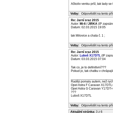
Ačkoliv venku prší, tak tady se 
Volby:
Odpovědět na tento př
Re: Jarní sraz 2015
Autor:
Mi-6 / JIRKA
(IP zapsán
Datum: 02.03.2015 19:05
tak Milovice a chata č. 1 ;
Volby:
Odpovědět na tento př
Re: Jarní sraz 2015
Autor:
Luboš X17DTL
(IP zaps
Datum: 03.03.2015 07:04
Tak co, je to definitivní???
Pokud jo, tak chatku v chrápajíc
_______________________
Raději pomalu autem, než rych
Opel Astra F Caravan X17DTL
Opel Astra G Caravan Y17DT=
???
Luboš X17DTL
Volby:
Odpovědět na tento př
Aktuální stránka:
3 z 6