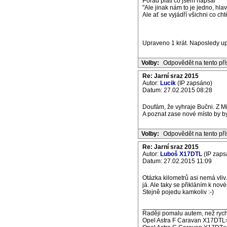
Pořád platí co jsem napsal
"Ale jinak nám to je jedno, hla
Ale ať se vyjádří všichni co chtě
Upraveno 1 krát. Naposledy upr
Volby:
Odpovědět na tento př
Re: Jarní sraz 2015
Autor:
Lucik
(IP zapsáno)
Datum: 27.02.2015 08:28
Doufám, že vyhraje Bučni. Z M
A poznat zase nové místo by by
Volby:
Odpovědět na tento př
Re: Jarní sraz 2015
Autor:
Luboš X17DTL
(IP zaps
Datum: 27.02.2015 11:09
Otázka kilometrů asi nemá vliv.
já. Ale taky se přikláním k no
Stejně pojedu kamkoliv :-)
_______________________
Raději pomalu autem, než rych
Opel Astra F Caravan X17DTL