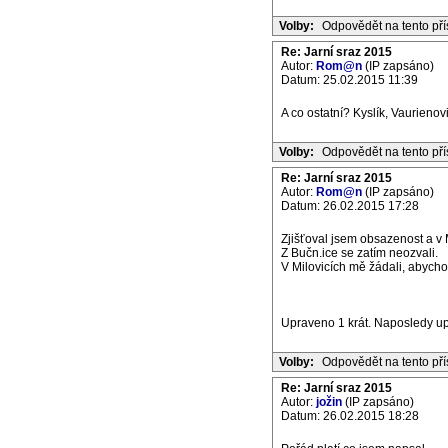
Volby:
Odpovědět na tento př
Re: Jarní sraz 2015
Autor:
Rom@n
(IP zapsáno)
Datum: 25.02.2015 11:39
A co ostatní? Kyslík, Vaurienovi
Volby:
Odpovědět na tento př
Re: Jarní sraz 2015
Autor:
Rom@n
(IP zapsáno)
Datum: 26.02.2015 17:28
Zjišťoval jsem obsazenost a v 
Z Bučn.ice se zatím neozvali.
V Milovicích mě žádali, abychom
Upraveno 1 krát. Naposledy u
Volby:
Odpovědět na tento př
Re: Jarní sraz 2015
Autor:
jožin
(IP zapsáno)
Datum: 26.02.2015 18:28