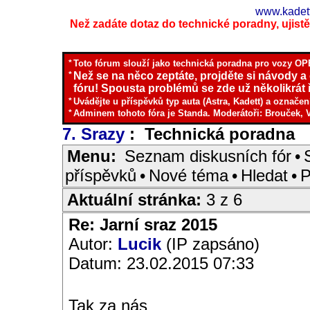
www.kadett
Než zadáte dotaz do technické poradny, ujistěte
*
Toto fórum slouží jako technická poradna pro vozy OPE
*
Než se na něco zeptáte, projděte si návody a
fóru! Spousta problémů se zde už několikrát ř
*
Uvádějte u příspěvků typ auta (Astra, Kadett) a označen
*
Adminem tohoto fóra je Standa. Moderátoři: Brouček, 
7. Srazy
: Technická poradna
I
Menu:
Seznam diskusních fór
•
příspěvků
•
Nové téma
•
Hledat
•
P
Aktuální stránka:
3 z 6
Re: Jarní sraz 2015
Autor:
Lucik
(IP zapsáno)
Datum: 23.02.2015 07:33
Tak za nás