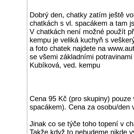
Dobrý den, chatky zatím ještě v
chatkách s vl. spacákem a tam j
V chatkách není možné použít pří
kempu je veliká kuchyň s veške
a foto chatek najdete na www.au
se všemi základními potravinami
Kubíková, ved. kempu
Cena 95 Kč (pro skupiny) pouze 
spacákem). Cena za osobu/den v
Jinak co se týče toho topení v c
Takže když to nebudeme nikde vyk