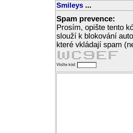
Smileys
...
Spam prevence:
Prosím, opište tento kó
slouží k blokování aut
které vkládají spam (
 **      **   ******    *******   ********  ******** 

 **  **  **  **    **  **     **  **        **       

 **  **  **  **        **     **  **        **       

 **  **  **  **         ********  ******    ******   

 **  **  **  **               **  **        **       

 **  **  **  **    **  **     **  **        **       

  ***  ***    ******    *******   ********  **       
Vložte kód: