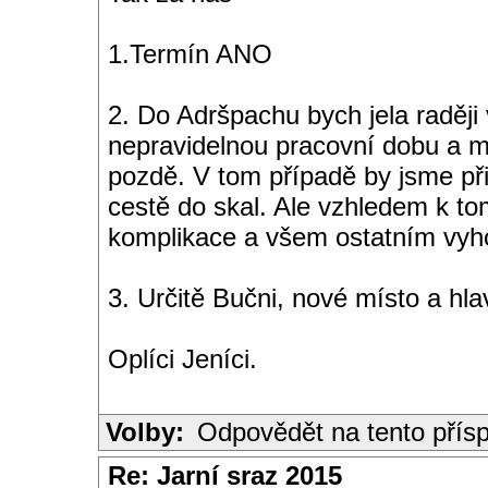
1.Termín ANO
2. Do Adršpachu bych jela raděj
nepravidelnou pracovní dobu a mů
pozdě. V tom případě by jsme přij
cestě do skal. Ale vzhledem k to
komplikace a všem ostatním vyho
3. Určitě Bučni, nové místo a hla
Oplíci Jeníci.
Volby:
Odpovědět na tento přís
Re: Jarní sraz 2015