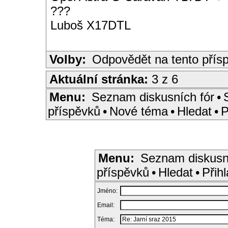
???
Luboš X17DTL
Volby:
Odpovědět na tento přís
Aktuální stránka:
3 z 6
Menu:
Seznam diskusních fór
•
příspěvků
•
Nové téma
•
Hledat
•
P
Menu:
Seznam diskusn
příspěvků
•
Hledat
•
Přihl
Jméno:
Email:
Téma: