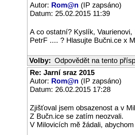
Autor:
Rom@n
(IP zapsáno)
Datum: 25.02.2015 11:39
A co ostatní? Kyslík, Vaurienovi,
PetrF .... ? Hlasujte Bučni.ce x M
Volby:
Odpovědět na tento přís
Re: Jarní sraz 2015
Autor:
Rom@n
(IP zapsáno)
Datum: 26.02.2015 17:28
Zjišťoval jsem obsazenost a v Mi
Z Bučn.ice se zatím neozvali.
V Milovicích mě žádali, abychom t