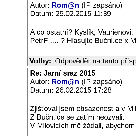
Autor:
Rom@n
(IP zapsáno)
Datum: 25.02.2015 11:39
A co ostatní? Kyslík, Vaurienovi,
PetrF .... ? Hlasujte Bučni.ce x M
Volby:
Odpovědět na tento přís
Re: Jarní sraz 2015
Autor:
Rom@n
(IP zapsáno)
Datum: 26.02.2015 17:28
Zjišťoval jsem obsazenost a v Mi
Z Bučn.ice se zatím neozvali.
V Milovicích mě žádali, abychom t