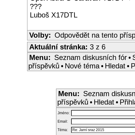
???
Luboš X17DTL
Volby:
Odpovědět na tento přís
Aktuální stránka:
3 z 6
Menu:
Seznam diskusních fór
•
příspěvků
•
Nové téma
•
Hledat
•
P
Menu:
Seznam diskusn
příspěvků
•
Hledat
•
Přihl
Jméno:
Email:
Téma: