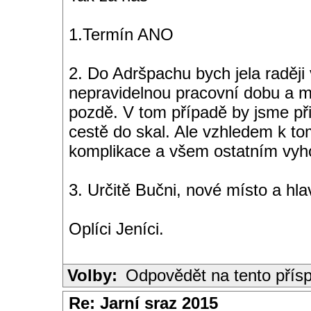
1.Termín ANO
2. Do Adršpachu bych jela raděj
nepravidelnou pracovní dobu a mů
pozdě. V tom případě by jsme přij
cestě do skal. Ale vzhledem k to
komplikace a všem ostatním vyho
3. Určitě Bučni, nové místo a hla
Oplíci Jeníci.
Volby:
Odpovědět na tento přís
Re: Jarní sraz 2015