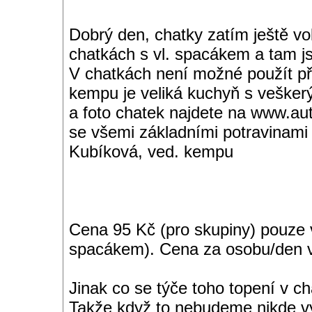
Dobrý den, chatky zatím ještě v
chatkách s vl. spacákem a tam j
V chatkách není možné použít pří
kempu je veliká kuchyň s veške
a foto chatek najdete na www.au
se všemi základními potravinami
Kubíková, ved. kempu
Cena 95 Kč (pro skupiny) pouze 
spacákem). Cena za osobu/den v
Jinak co se týče toho topení v c
Takže když to nebudeme nikde vyk