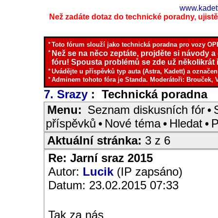
www.kadett
Než zadáte dotaz do technické poradny, ujistěte
*
Toto fórum slouží jako technická poradna pro vozy OPE
*
Než se na něco zeptáte, projděte si návody a
fóru! Spousta problémů se zde už několikrát ř
*
Uvádějte u příspěvků typ auta (Astra, Kadett) a označen
*
Adminem tohoto fóra je Standa. Moderátoři: Brouček, 
7. Srazy
: Technická poradna
I
Menu:
Seznam diskusních fór
•
příspěvků
•
Nové téma
•
Hledat
•
P
Aktuální stránka:
3 z 6
Re: Jarní sraz 2015
Autor:
Lucik
(IP zapsáno)
Datum: 23.02.2015 07:33
Tak za nás