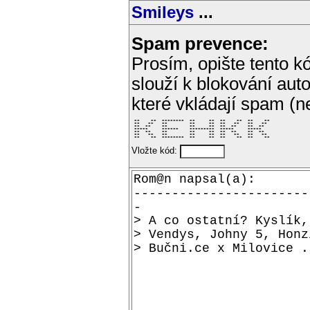
Smileys
...
Spam prevence:
Prosím, opište tento kó
slouží k blokování aut
které vkládají spam (
 **    **  ********  **     **  **    **  **    ** 

 **   **   **        **     **  **   **   **   **  

 **  **    **        **     **  **  **    **  **   

 *****     ******    *********  *****     *****    

 **  **    **        **     **  **  **    **  **   

 **   **   **        **     **  **   **   **   **  

 **    **  ********  **     **  **    **  **    ** 
Vložte kód: