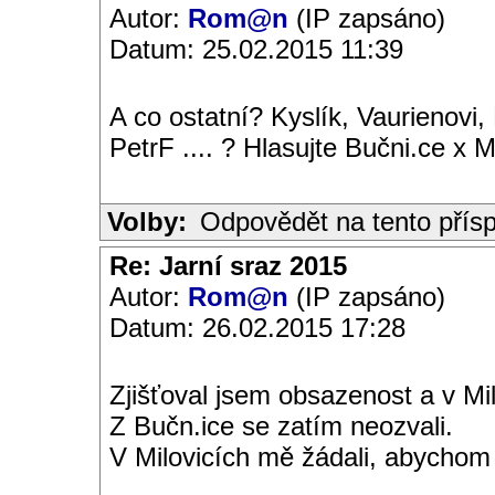
Autor:
Rom@n
(IP zapsáno)
Datum: 25.02.2015 11:39
A co ostatní? Kyslík, Vaurienovi,
PetrF .... ? Hlasujte Bučni.ce x M
Volby:
Odpovědět na tento přís
Re: Jarní sraz 2015
Autor:
Rom@n
(IP zapsáno)
Datum: 26.02.2015 17:28
Zjišťoval jsem obsazenost a v Mi
Z Bučn.ice se zatím neozvali.
V Milovicích mě žádali, abychom t