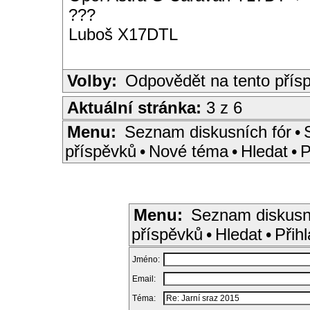
???
Luboš X17DTL
Volby:
Odpovědět na tento přís
Aktuální stránka:
3 z 6
Menu:
Seznam diskusních fór
•
příspěvků
•
Nové téma
•
Hledat
•
P
Menu:
Seznam diskusn
příspěvků
•
Hledat
•
Přihl
Jméno:
Email:
Téma: