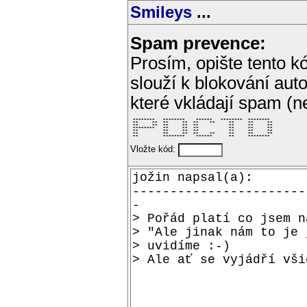
Smileys
...
Spam prevence:
Prosím, opište tento kó
slouží k blokování aut
které vkládají spam (
 ********   ********    ******   ********  ********  

 **     **  **     **  **    **     **     **     ** 

 **     **  **     **  **           **     **     ** 

 ********   **     **  **           **     **     ** 

 **         **     **  **           **     **     ** 

 **         **     **  **    **     **     **     ** 

 **         ********    ******      **     ********  
Vložte kód: