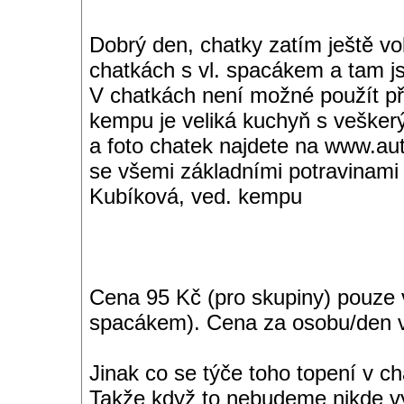
Dobrý den, chatky zatím ještě v
chatkách s vl. spacákem a tam j
V chatkách není možné použít pří
kempu je veliká kuchyň s veške
a foto chatek najdete na www.au
se všemi základními potravinami
Kubíková, ved. kempu
Cena 95 Kč (pro skupiny) pouze 
spacákem). Cena za osobu/den v
Jinak co se týče toho topení v c
Takže když to nebudeme nikde vyk