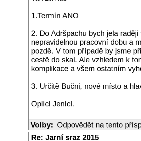
1.Termín ANO
2. Do Adršpachu bych jela raděj
nepravidelnou pracovní dobu a mů
pozdě. V tom případě by jsme přij
cestě do skal. Ale vzhledem k to
komplikace a všem ostatním vyho
3. Určitě Bučni, nové místo a hla
Oplíci Jeníci.
Volby:
Odpovědět na tento přís
Re: Jarní sraz 2015