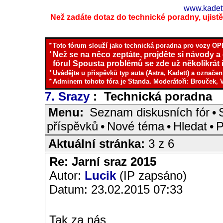
www.kadett
Než zadáte dotaz do technické poradny, ujistěte
*
Toto fórum slouží jako technická poradna pro vozy OPE
*
Než se na něco zeptáte, projděte si návody a
fóru! Spousta problémů se zde už několikrát ř
*
Uvádějte u příspěvků typ auta (Astra, Kadett) a označen
*
Adminem tohoto fóra je Standa. Moderátoři: Brouček, 
7. Srazy
: Technická poradna
I
Menu:
Seznam diskusních fór
•
příspěvků
•
Nové téma
•
Hledat
•
P
Aktuální stránka:
3 z 6
Re: Jarní sraz 2015
Autor:
Lucik
(IP zapsáno)
Datum: 23.02.2015 07:33
Tak za nás